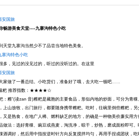
西安国旅
你畅游美食天堂----九寨沟特色小吃
到天堂九寨沟当然少不了品尝当地特色美食。
九寨沟特色小吃
很多，见过的没见过的，听过的没听过的。在这里
西安国旅
大家做了一番总结。小吃货们，准备好了哦，去大吃一顿吧……
.糍粑 推荐指数
：★★★★☆
粑：
糌”(读zan 音)糌粑是藏胞的主要食品，形似内地的炒面，可分为
，上山放牧，出门旅行，都要随身携带糌粑。吃时，往碗里倒些糌粑，另
，又是熟食，在地广人稀、燃料缺乏的地方，的确是一种物美价廉实用方
品做法：选好青稞、豌豆或燕麦，淘洗净，晾干，炒熟，磨成面粉即可。
稞酒调好，然后用中指按逆时针方向反复搅拌均匀，再用手捏成团状，吃