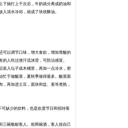
上下抽打上千次后，牛奶就分离成奶油和
放入清水冷却，就成了块状酥油。
还可以调节口味，增大食欲，增加胃酸的
有的人吃过便汗流浃背，可防治感冒。
后装入坛子或木桶里，再加一点冷水，密
始忙于做酸菜，夏秋季做得最多。酸菜面
肉，再加进土豆，面块和盐、葱等煮熟，
不可缺少的饮料，也是欢度节日和招待客
斟三碗敬献客人。前两碗酒，客人按自己