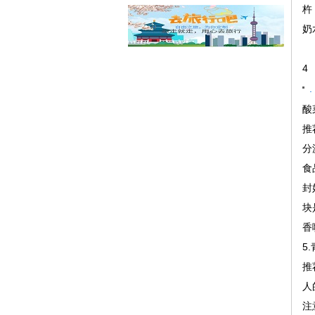
杵
奶
4
.
酸
推
分
食
封
块
香
5.
推
人
注