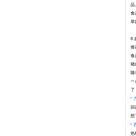
品
食
草
8.
推
食
猪
随
一
了
回
想
热