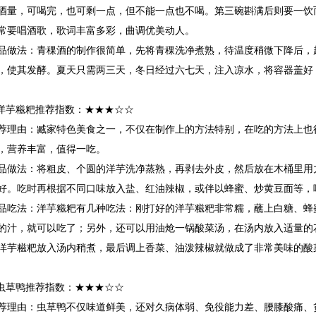
酒量，可喝完，也可剩一点，但不能一点也不喝。第三碗斟满后则要一饮
常要唱酒歌，歌词丰富多彩，曲调优美动人。
品做法：
青稞酒的制作很简单，先将青稞洗净煮熟，待温度稍微下降后，
，使其发酵。夏天只需两三天，冬日经过六七天，注入凉水，将容器盖好
洋芋糍粑
推荐指数：★★★☆☆
荐理由：
臧家特色美食之一，不仅在制作上的方法特别，在吃的方法上也
，营养丰富，值得一吃。
品做法：
将粗皮、个圆的洋芋洗净蒸熟，再剥去外皮，然后放在木桶里用
好。吃时再根据不同口味放入盐、红油辣椒，或伴以蜂蜜、炒黄豆面等，
品吃法：
洋芋糍粑有几种吃法：刚打好的洋芋糍粑非常糯，蘸上白糖、蜂
的汁，就可以吃了；另外，还可以用油炝一锅酸菜汤，在汤内放入适量的
洋芋糍粑放入汤内稍煮，最后调上香菜、油泼辣椒就做成了非常美味的酸
虫草鸭
推荐指数：★★★☆☆
荐理由：
虫草鸭不仅味道鲜美，还对久病体弱、免役能力差、腰膝酸痛、