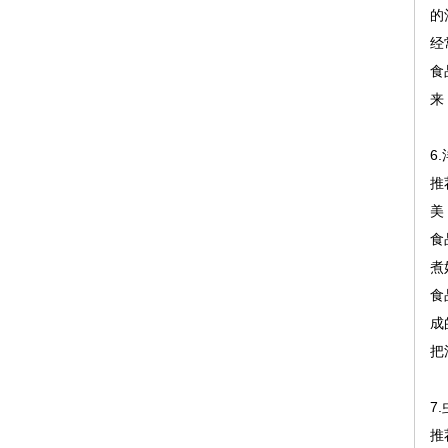
的
经
食
来
6.
推
美
食
煮
食
成
把
7.
推