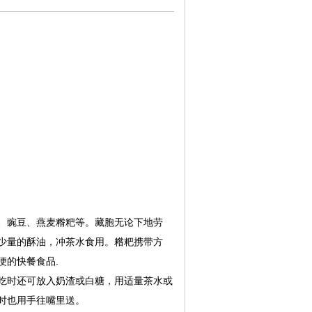
青稞、豌豆、燕麦糌粑等。藏胞无论下地劳
少量的酥油，冲茶水食用。糌粑携带方
便的快餐食品.
吃时还可放入奶渣或白糖，用适量茶水或
时也用手往嘴里送。