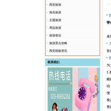
·
西安旅游
·
海岛旅游
·
主题旅游
带
·
周边旅游
·
旅游签证
来
·
旅游景点攻略
·
有
西安国旅资讯
联系我们
为
1
糍
动
便
食
青