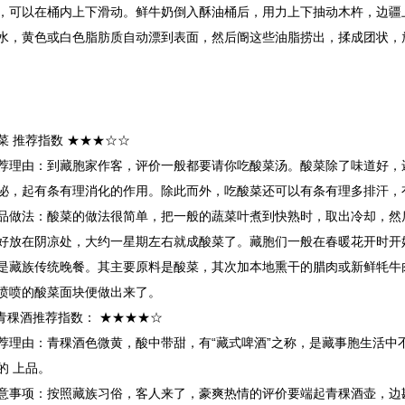
，可以在桶内上下滑动。鲜牛奶倒入酥油桶后，用力上下抽动木杵，边疆
水，黄色或白色脂肪质自动漂到表面，然后阍这些油脂捞出，揉成团状，
菜
推荐指数 ★★★☆☆
荐理由：
到藏胞家作客，评价一般都要请你吃酸菜汤。酸菜除了味道好，
泌，起有条有理消化的作用。除此而外，吃酸菜还可以有条有理多排汗，
品做法：
酸菜的做法很简单，把一般的蔬菜叶煮到快熟时，取出冷却，然
好放在阴凉处，大约一星期左右就成酸菜了。藏胞们一般在春暖花开时开
是藏族传统晚餐。其主要原料是酸菜，其次加本地熏干的腊肉或新鲜牦牛
喷喷的酸菜面块便做出来了。
青稞酒
推荐指数： ★★★★☆
荐理由：
青稞酒色微黄，酸中带甜，有“藏式啤酒”之称，是藏事胞生活中
的 上品。
意事项：
按照藏族习俗，客人来了，豪爽热情的评价要端起青稞酒壶，边