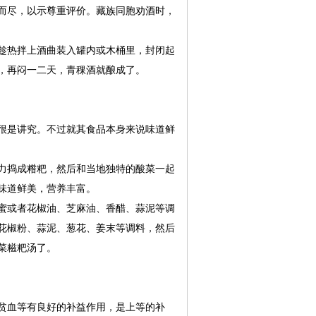
而尽，以示尊重评价。藏族同胞劝酒时，
趁热拌上酒曲装入罐内或木桶里，封闭起
，再闷一二天，青稞酒就酿成了。
很是讲究。不过就其食品本身来说味道鲜
力捣成糌粑，然后和当地独特的酸菜一起
味道鲜美，营养丰富。
蜜或者花椒油、芝麻油、香醋、蒜泥等调
花椒粉、蒜泥、葱花、姜末等调料，然后
菜糍粑汤了。
贫血等有良好的补益作用，是上等的补