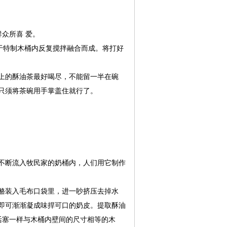
众所喜 爱。
于特制木桶内反复搅拌融合而成。将打好
上的酥油茶最好喝尽，不能留一半在碗
只须将茶碗用手掌盖住就行了。
不断流入牧民家的奶桶内，人们用它制作
酪装入毛布口袋里，进一眇挤压去掉水
即可渐渐凝成味捍可口的奶皮。提取酥油
活塞一样与木桶内壁间的尺寸相等的木