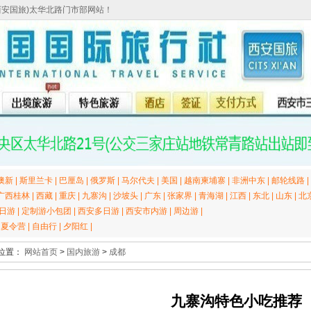
西安国旅)太华北路门市部网站！
澳新
|
斯里兰卡
|
巴厘岛
|
俄罗斯
|
马尔代夫
|
美国
|
越南柬埔寨
|
非洲中东
|
邮轮线路
|
广西桂林
|
西藏
|
重庆
|
九寨沟
|
沙坡头
|
广东
|
张家界
|
青海湖
|
江西
|
东北
|
山东
|
北
日游
|
定制游小包团
|
西安多日游
|
西安市内游
|
周边游
|
|
夏令营
|
自由行
|
夕阳红
|
位置：
网站首页
>
国内旅游
>
成都
九寨沟特色小吃推荐