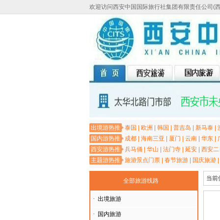
欢迎访问西安中国国际旅行社集团有限责任公司(
出境游热推
泰国
|
欧洲
|
韩国
|
普吉岛
|
新马泰
|
国内游热推
成都
|
海南三亚
|
厦门
|
云南
|
华东
|
西安游热推
兵马俑
|
华山
|
法门寺
|
延安
|
西安二
主题游热推
旅游景点门票
|
春节旅游
|
国庆旅游
当前
全部旅游线路
·
出境旅游
·
国内旅游