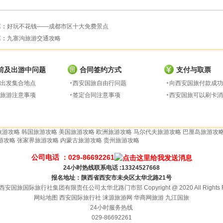
篇：
好玩不花钱——成都市区十大免费景点
篇：
九寨沟旅游交通攻略
前及出游中问题
合同签约方式
支付与取票
出发集合地点
西安国旅自由行问题
向西安国旅付款成功
旅游注意事项
签定合同注意事项
西安国旅可以刷卡消
旅游攻略
韩国旅游攻略
美国旅游攻略
欧洲旅游攻略
马尔代夫旅游攻略
巴厘岛旅游攻
游攻略
张家界旅游攻略
内蒙古旅游攻略
贵州旅游攻略
公司电话 ：029-86692261
24小时热线联系电话 :13324527668
报名地址：陕西省西安市未央区太华北路21号
安国旅国际旅行社集团有限责任公司太华北路门市部 Copyright @ 2020 All Rights Re
网站地图
西安国际旅行社
涞源旅游网
华商网旅游
九江国旅
24小时服务热线
029-86692261