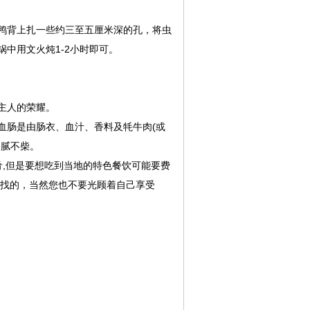
鸭背上扎一些约三至五厘米深的孔，将虫
中用文火炖1-2小时即可。
主人的荣耀。
血肠是由肠衣、血汁、香料及牦牛肉(或
不腻不柴。
肴,但是要想吃到当地的特色餐饮可能要费
寻找的，当然您也不要光顾着自己享受