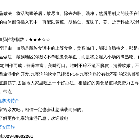
。
品做法：
将活鸭宰杀后，放尽血、除去内脏、洗净，然后用削尖的筷子在
的虫体部份插入其中，再配以黄芪、胡桃仁、五味子、姜、盐等料放入砂锅
血肠
推荐指数：★★★☆☆
荐理由：
血肠是藏族食谱中的上等食物，贵客临门，能以血肠待之，那是
品做法：
藏族地区的牧民不单独煮食羊血，而是将之灌入小肠内煮熟吃。
肉)制作而成，营养丰富，美味可口。吃时不碎不渣不脱皮，清香软嫩，
着旅游业的开发,九寨沟的饮食已经汉化,在九寨沟您没有找不到的汉族菜
点脑筋了,去当地人家里吃是一个好办法。相信好的美食是值得您费力去
，带点
九寨沟特产
家给亲友吧，相信一定也会让您满载而归的。
了解更多九寨沟旅游讯息，欢迎致电
西安国旅
线:
029-86692261