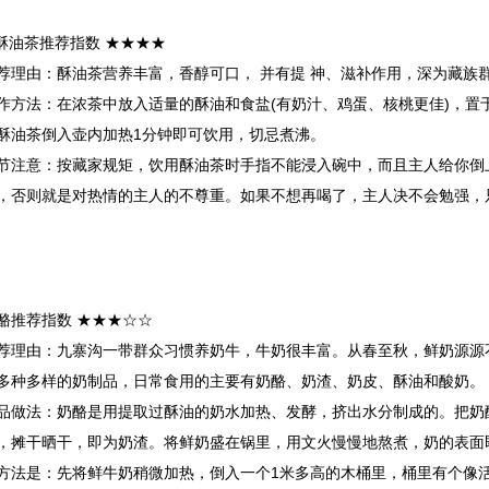
.酥油茶
推荐指数 ★★★★
荐理由：酥油茶营养丰富，香醇可口， 并有提 神、滋补作用，深为藏族群
作方法：在浓茶中放入适量的酥油和食盐(有奶汁、鸡蛋、核桃更佳)，置
酥油茶倒入壶内加热1分钟即可饮用，切忌煮沸。
节注意：按藏家规矩，饮用酥油茶时手指不能浸入碗中，而且主人给你倒
，否则就是对热情的主人的不尊重。如果不想再喝了，主人决不会勉强，
酪
推荐指数 ★★★☆☆
荐理由：
九寨沟一带群众习惯养奶牛，牛奶很丰富。从春至秋，鲜奶源源
多种多样的奶制品，日常食用的主要有奶酪、奶渣、奶皮、酥油和酸奶。
品做法：
奶酪是用提取过酥油的奶水加热、发酵，挤出水分制成的。把奶
，摊干晒干，即为奶渣。将鲜奶盛在锅里，用文火慢慢地熬煮，奶的表面
方法是：先将鲜牛奶稍微加热，倒入一个1米多高的木桶里，桶里有个像