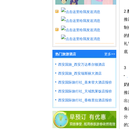
2
推
制
的
礼
底
热门旅游酒店
更多>>
西安国旅_西安万达希尔顿酒店
3
西安国旅_西安瑞斯丽大酒店
.
西安国际旅行社_喜来登大酒店报价
奶
西安国际旅行社_天域凯莱饭店报价
推
西安国际旅行社_香格里拉酒店报价
出
食
分
的