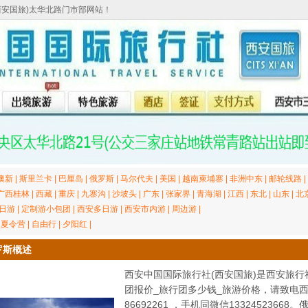
西安国旅)太华北路门市部网站！
澳新
|
斯里兰卡
|
巴厘岛
|
俄罗斯
|
马尔代夫
|
美国
|
越南柬埔寨
|
非洲中东
|
邮轮线路
|
广西桂林
|
西藏
|
重庆
|
九寨沟
|
沙坡头
|
广东
|
张家界
|
青海湖
|
江西
|
东北
|
山东
|
北
日游
|
定制游小包团
|
西安多日游
|
西安市内游
|
周边游
|
|
夏令营
|
自由行
|
夕阳红
|
罗斯概述
西安中国国际旅行社(西安国旅)是西安旅行
团报价_旅行团多少钱_旅游价格，请致电西
86692261 ，手机同微信13324523668