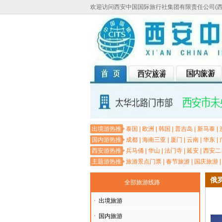
欢迎访问西安中国国际旅行社集团有限责任公司(
出境游热推
泰国
|
欧洲
|
韩国
|
普吉岛
|
新马泰
|
国内游热推
成都
|
海南三亚
|
厦门
|
云南
|
华东
|
西安游热推
兵马俑
|
华山
|
法门寺
|
延安
|
西安二
主题游热推
旅游景点门票
|
春节旅游
|
国庆旅游
俄
全部旅游线路
·
出境旅游
·
国内旅游