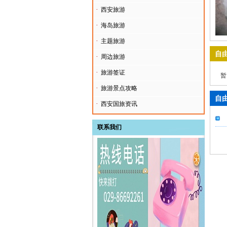
·
西安旅游
·
海岛旅游
·
主题旅游
自
·
周边旅游
·
旅游签证
暂
·
旅游景点攻略
自
·
西安国旅资讯
联系我们