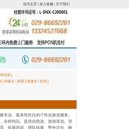
设为主页
|
加入收藏
|
关于我们
海岛游
|
京
|
内蒙古
|
新疆
|
港澳台
|
贵州
|
最专业、最具性价比的个性化旅游服务。
，全程纯玩。提供自助游、旅游策划、登
流、拓展培训、团队拓展、野外定向、晚