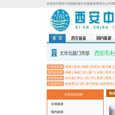
欢迎访问西安中国国际旅行社集团有限责任公司(
出境游热推
泰国
|
欧洲
|
韩国
|
普吉岛
|
新马泰
|
国内游热推
成都
|
海南三亚
|
厦门
|
云南
|
华东
|
西安游热推
兵马俑
|
华山
|
法门寺
|
延安
|
西安二
主题游热推
旅游景点门票
|
春节旅游
|
国庆旅游
自
全部旅游线路
·
出境旅游
·
国内旅游