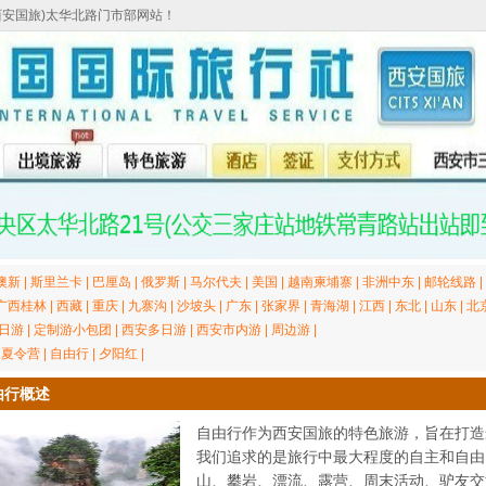
西安国旅)太华北路门市部网站！
澳新
|
斯里兰卡
|
巴厘岛
|
俄罗斯
|
马尔代夫
|
美国
|
越南柬埔寨
|
非洲中东
|
邮轮线路
|
广西桂林
|
西藏
|
重庆
|
九寨沟
|
沙坡头
|
广东
|
张家界
|
青海湖
|
江西
|
东北
|
山东
|
北
日游
|
定制游小包团
|
西安多日游
|
西安市内游
|
周边游
|
|
夏令营
|
自由行
|
夕阳红
|
由行概述
自由行作为西安国旅的特色旅游，旨在打造
我们追求的是旅行中最大程度的自主和自由
山、攀岩、漂流、露营、周末活动、驴友交