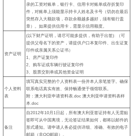
录的工资对账单，银行卡、信用卡对账单或存折复印
件，对账单上须能显示持卡人姓名及卡号（切勿在最后
突然存入大额款项，存款余额越多越好，须有银行盖
章）。如果提供信用卡，需显示信用额度。
(以下财产证明，请尽可能多提供，有助于出签): （可
提供父母名下的资产，请提供户口本复印件、出生证复
印件或亲属关系公证书）
资产证明
1、房产证复印件
2、购车证或车辆行驶证复印件
3、股票交割单或其他资金证明
填写真实完整的个人资料表一份并本人亲笔签字。确保
个人资料
联系电话真实有效、保持畅通便于领馆联系。
表
附：澳大利亚申请资料表.doc 澳大利亚申请资料表样
本.doc
自2012年10月1日起，所有澳大利亚签证持有人无需贴
签即可从中国离境，无论签证结果如何，都将以邮件的
备注
形式通知。请申请人务必提供详细、准确、有效的电子
邮箱（非QQ邮箱）。