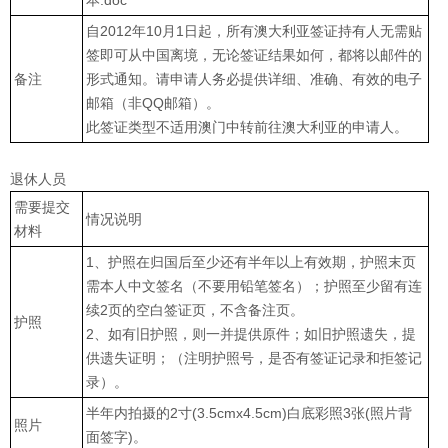
本.doc
自2012年10月1日起，所有澳大利亚签证持有人无需贴
签即可从中国离境，无论签证结果如何，都将以邮件的
备注
形式通知。请申请人务必提供详细、准确、有效的电子
邮箱（非QQ邮箱）。
此签证类型不适用澳门中转前往澳大利亚的申请人。
退休人员
需要提交
情况说明
材料
1、护照在归国后至少还有半年以上有效期，护照末页
需本人中文签名（不要用铅笔签名）；护照至少留有连
续2页的空白签证页，不含备注页。
护照
2、如有旧护照，则一并提供原件；如旧护照遗失，提
供遗失证明；（注明护照号，是否有签证记录和拒签记
录）。
半年内拍摄的2寸(3.5cmx4.5cm)白底彩照3张(照片背
照片
面签字)。