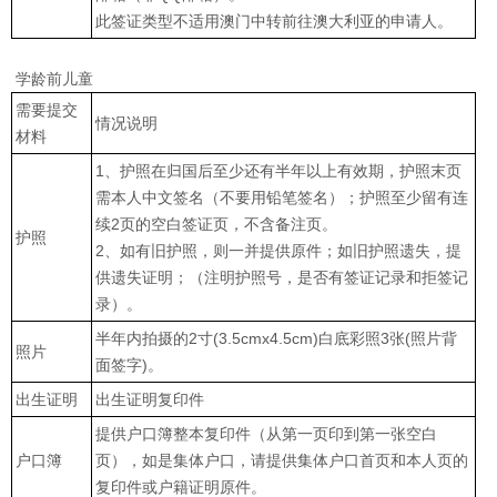
此签证类型不适用澳门中转前往澳大利亚的申请人。
学龄前儿童
需要提交
情况说明
材料
1、护照在归国后至少还有半年以上有效期，护照末页
需本人中文签名（不要用铅笔签名）；护照至少留有连
续2页的空白签证页，不含备注页。
护照
2、如有旧护照，则一并提供原件；如旧护照遗失，提
供遗失证明；（注明护照号，是否有签证记录和拒签记
录）。
半年内拍摄的2寸(3.5cmx4.5cm)白底彩照3张(照片背
照片
面签字)。
出生证明
出生证明复印件
提供户口簿整本复印件（从第一页印到第一张空白
户口簿
页），如是集体户口，请提供集体户口首页和本人页的
复印件或户籍证明原件。