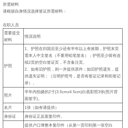
所需材料
请根据自身情况选择签证所需材料：
在职人员
需要提交
情况说明
材料
1、护照在归国后至少还有半年以上有效期，护照末页
需本人中文签名（不要用铅笔签名）；护照至少留有连
续2页的空白签证页，不含备注页。
护照
2、如有旧护照，则一并提供原件；如旧护照遗失，提
供遗失证明；（注明护照号，是否有签证记录和拒签记
录）。
半年内拍摄的2寸(3.5cmx4.5cm)白底彩照3张(照片背
照片
面签字)。
名片
1张（如有请提供）
身份证
身份证正反面复印件。
提供户口簿整本复印件（从第一页印到第一张空白