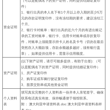
（可以是配偶名下的资产证明，同时提供结婚证复印
件）
1、银行出具的本人名下有1个月以上存入期的至少5万
元的存款证明复印件，没有冻结期的要求，建议冻结三
个月。
资金证明
2、银行卡对账单：银行出具的近六个月的有进出账记
录的工资对账单，银行卡、信用卡对账单或存折复印
件，对账单上须能显示持卡人姓名及卡号（切勿在最后
突然存入大额款项，存款余额越多越好，须有银行盖
章）。如果提供信用卡，需显示信用额度。
(以下财产证明，请尽可能多提供，有助于出签): （可
以是配偶名下的资产证明，同时提供结婚证复印件）
资产证明
1、房产证复印件
2、购车证或车辆行驶证复印件
3、股票交割单或其他资金证明
填写真实完整的个人资料表一份并本人亲笔签字。确保
个人资料
联系电话真实有效、保持畅通便于领馆联系。
表
附： 澳大利亚申请资料表.doc 澳大利亚申请资料表样