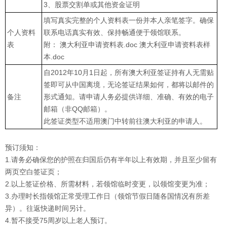
3、股票交割单或其他资金证明
填写真实完整的个人资料表一份并本人亲笔签字。确保
个人资料
联系电话真实有效、保持畅通便于领馆联系。
表
附： 澳大利亚申请资料表.doc 澳大利亚申请资料表样
本.doc
自2012年10月1日起，所有澳大利亚签证持有人无需贴
签即可从中国离境，无论签证结果如何，都将以邮件的
备注
形式通知。请申请人务必提供详细、准确、有效的电子
邮箱（非QQ邮箱）。
此签证类型不适用澳门中转前往澳大利亚的申请人。
预订须知：
1.请务必确保您的护照在归国后仍有半年以上有效期，并且至少留有
两页空白签证页；
2.以上签证价格、所需材料，若领馆临时变更，以领馆变更为准；
3.办理时长指领馆正常受理工作日（领馆节假日随各国情况有所差
异）。往返快递时间另计。
4.暂不接受75周岁以上老人预订。