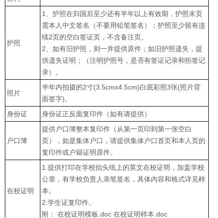
1、护照在归国后至少还有半年以上有效期，护照末页
需本人中文签名（不要用铅笔签名）；护照至少留有连
续2页的空白签证页，不含备注页。
护照
2、如有旧护照，则一并提供原件；如旧护照遗失，提
供遗失证明；（注明护照号，是否有签证记录和拒签记
录）。
半年内拍摄的2寸(3.5cmx4.5cm)白底彩照3张(照片背
照片
面签字)。
身份证
身份证正反面复印件（如有请提供）
提供户口簿整本复印件（从第一页印到第一张空白
户口簿
页），如是集体户口，请提供集体户口首页和本人页的
复印件或户籍证明原件。
1.提供打印在学校抬头纸上的英文在校证明，加盖学校
公章，有学校负责人亲笔签名，具体内容和格式详见样
在校证明
本。
2.学生证复印件。
附： 在校证明模板.doc 在校证明样本.doc