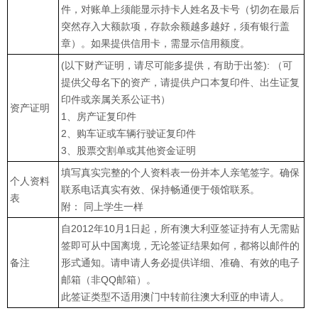
件，对账单上须能显示持卡人姓名及卡号（切勿在最后
突然存入大额款项，存款余额越多越好，须有银行盖
章）。如果提供信用卡，需显示信用额度。
(以下财产证明，请尽可能多提供，有助于出签): （可
提供父母名下的资产，请提供户口本复印件、出生证复
印件或亲属关系公证书）
资产证明
1、房产证复印件
2、购车证或车辆行驶证复印件
3、股票交割单或其他资金证明
填写真实完整的个人资料表一份并本人亲笔签字。确保
个人资料
联系电话真实有效、保持畅通便于领馆联系。
表
附： 同上学生一样
自2012年10月1日起，所有澳大利亚签证持有人无需贴
签即可从中国离境，无论签证结果如何，都将以邮件的
备注
形式通知。请申请人务必提供详细、准确、有效的电子
邮箱（非QQ邮箱）。
此签证类型不适用澳门中转前往澳大利亚的申请人。