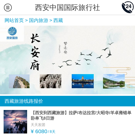
西安中国国际旅行社
网站首页
>
国内旅游
>
西藏
西藏旅游线路报价
【西安到西藏旅游】拉萨/布达拉宫/大昭寺/羊卓雍错单
卧单飞8日游
天天发团
¥ 6080
/ 8天