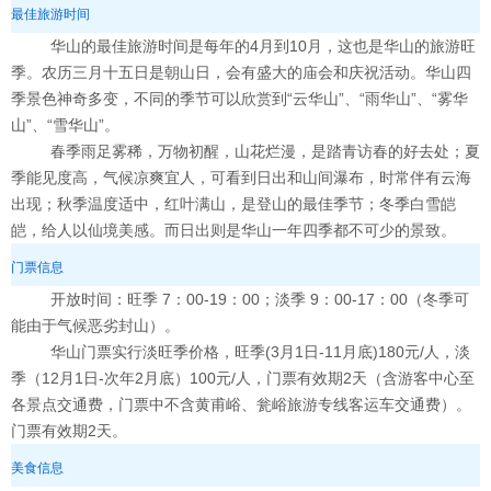
最佳旅游时间
华山的最佳旅游时间是每年的4月到10月，这也是华山的旅游旺
季。农历三月十五日是朝山日，会有盛大的庙会和庆祝活动。华山四
季景色神奇多变，不同的季节可以欣赏到“云华山”、“雨华山”、“雾华
山”、“雪华山”。
春季雨足雾稀，万物初醒，山花烂漫，是踏青访春的好去处；夏
季能见度高，气候凉爽宜人，可看到日出和山间瀑布，时常伴有云海
出现；秋季温度适中，红叶满山，是登山的最佳季节；冬季白雪皑
皑，给人以仙境美感。而日出则是华山一年四季都不可少的景致。
门票信息
开放时间：旺季 7：00-19：00；淡季 9：00-17：00（冬季可
能由于气候恶劣封山）。
华山门票实行淡旺季价格，旺季(3月1日-11月底)180元/人，淡
季（12月1日-次年2月底）100元/人，门票有效期2天（含游客中心至
各景点交通费，门票中不含黄甫峪、瓮峪旅游专线客运车交通费）。
门票有效期2天。
美食信息