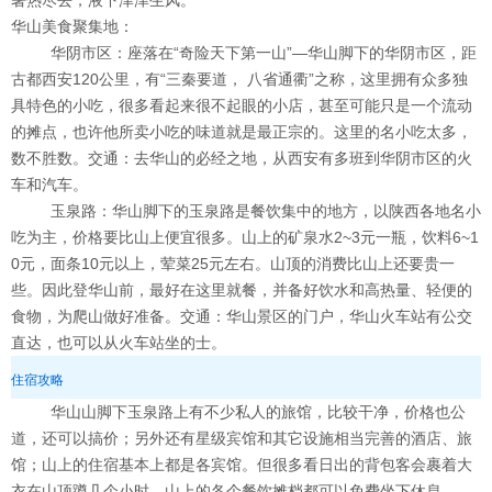
暑热尽去，液下津津生风。
华山美食聚集地：
华阴市区：座落在“奇险天下第一山”—华山脚下的华阴市区，距
古都西安120公里，有“三秦要道， 八省通衢”之称，这里拥有众多独
具特色的小吃，很多看起来很不起眼的小店，甚至可能只是一个流动
的摊点，也许他所卖小吃的味道就是最正宗的。这里的名小吃太多，
数不胜数。交通：去华山的必经之地，从西安有多班到华阴市区的火
车和汽车。
玉泉路：华山脚下的玉泉路是餐饮集中的地方，以陕西各地名小
吃为主，价格要比山上便宜很多。山上的矿泉水2~3元一瓶，饮料6~1
0元，面条10元以上，荤菜25元左右。山顶的消费比山上还要贵一
些。因此登华山前，最好在这里就餐，并备好饮水和高热量、轻便的
食物，为爬山做好准备。交通：华山景区的门户，华山火车站有公交
直达，也可以从火车站坐的士。
住宿攻略
华山山脚下玉泉路上有不少私人的旅馆，比较干净，价格也公
道，还可以搞价；另外还有星级宾馆和其它设施相当完善的酒店、旅
馆；山上的住宿基本上都是各宾馆。但很多看日出的背包客会裹着大
衣在山顶蹲几个小时，山上的各个餐饮摊档都可以免费坐下休息。