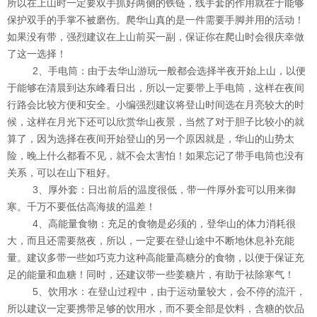
所以在上山时一定要双手抓好两侧的铁链，线手套的作用就在于能够
保护双手的手掌不被磨伤。爬华山真的是一件需要手脚并用的活动！
如果没有带，强烈建议在上山前买一副，保证你在爬山时会很庆幸做
了这一选择！
2、手电筒：由于去华山游玩一般都会选择半夜开始上山，以便
于能够在清晨到达东峰看日出，所以一定要带上手电筒，这样在夜间
行路会比较方便和安全。小编强烈建议将登山时间选在月亮较大的时
候，这样在月光下还可以欣赏华山夜景，当然了对于胆子比较小的就
算了，因为选择在夜间开始登山的另一个原因就是，华山的山势太
险，晚上什么都看不见，就不会太害怕！如果忘记了带手电筒也没有
关系，可以在山下租好。
3、厚外套：日出前后的温度很低，带一件厚外套可以用来御
寒。千万不要低估高海拔的温差！
4、高能量食物：充足的食物是必须的，登华山的体力消耗很
大，而且还需要熬夜，所以，一定要在登山途中不断地休息补充能
量。建议多带一些如巧克力这种高能量高糖分的食物，以便于保证充
足的能量和血糖！同时，还建议带一些姜糖片，有助于祛除寒气！
5、饮用水：在登山过程中，由于运动量较大，会不停的流汗，
所以建议一定要携带足够的饮用水，而不要全部是饮料，含糖的饮品