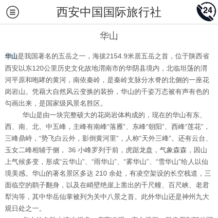
西安中国国际旅行社
华山
是我国著名的五岳之一，海拔2154.9米居五岳之首，位于陕西省
华山
西安以东120公里历史文化故地渭南市的华阴县境内，北临坦荡的渭
河平原和咆哮的黄河，南依秦岭，是秦岭支脉分水脊的北侧的一座花
岗岩山。凭藉大自然风云变换的装扮，华山的千姿万态被有声有色的
勾画出来，是国家级风景名胜区。
华山是由一块完整硕大的花岗岩体构成的，现在的华山有东、
西、南、北、中五峰，主峰有南峰“落雁”、东峰“朝阳”、西峰“莲花”，
三峰鼎峙，“势飞白云外，影倒黄河里”，人称“天外三峰”。还有云台、
玉女二峰相辅于侧， 36 小峰罗列于前，虎踞龙盘，气象森森，因山
上气候多变，形成“云华山”、“雨华山”、“雾华山”、“雪华山”给人以仙
境美感。华山的著名景区多达 210 余处，有凌空架设的长空栈道，三
面临空的鹞子翻身，以及在峭壁绝崖上凿出的千尺幢、百尺峡、老君
犁沟等，其中华岳仙掌被列为关中八景之首。此外华山还是神州九大
观日处之一。