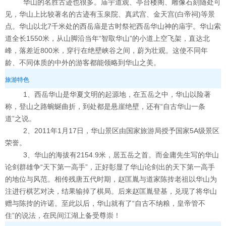
华山的名胜古迹也很多。庙宇道观、亭台楼阁、雕像石刻随处可
见，华山上比较著名的古迹有玉泉院、真武宫、金天宫(白帝祠)等景
点。华山以北7千米处的西岳庙是古时祭祀西岳华山神的庙宇。华山索
道全长1550米，从山脚沿当年“智取华山”的小道上空飞架，直达北
峰，落差近800米，穿行在绝壁峡谷之间，蔚为壮观。这使不同年
龄、不同体质的中外的游客都能领略到华山之美。
旅游特色
1、西岳华山是华夏文明的起源地，在五岳之中，华山以险著
称，登山之路蜿蜒曲折，到处都是悬崖绝壁，还有“自古华山一条
道”之说。
2、2011年1月17日，华山景区由国家旅游局授予国家5A级景区
荣誉。
3、华山的海拔有2154.9米，居五岳之首。而金庸先生写的华山
论剑群雄争“天下第一高手”，正好彰显了华山论剑出的天下第一高手
的地位与风范。相传残唐五代时期，赵匡胤与道家陈抟老祖以华山为
注进行棋艺对决，结果输掉了棋局。后来赵匡胤登基，兑现了将华山
赠与陈抟的许诺。至此以后，华山就有了“自古不纳粮，皇帝管不
住”的说法，在民间江湖上备受尊崇！