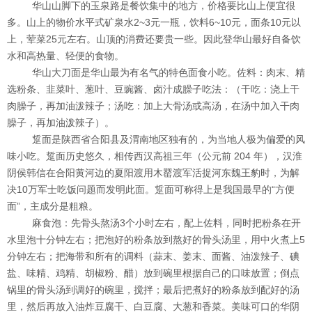
华山山脚下的玉泉路是餐饮集中的地方，价格要比山上便宜很
多。山上的物价水平式矿泉水2~3元一瓶，饮料6~10元，面条10元以
上，荤菜25元左右。山顶的消费还要贵一些。因此登华山最好自备饮
水和高热量、轻便的食物。
华山大刀面是华山最为有名气的特色面食小吃。佐料：肉末、精
选粉条、韭菜叶、葱叶、豆豌酱、卤汁成臊子吃法：（干吃：浇上干
肉臊子，再加油泼辣子；汤吃：加上大骨汤或高汤，在汤中加入干肉
臊子，再加油泼辣子）。
踅面是陕西省合阳县及渭南地区独有的，为当地人极为偏爱的风
味小吃。踅面历史悠久，相传西汉高祖三年（公元前 204 年），汉淮
阴侯韩信在合阳黄河边的夏阳渡用木罂渡军活捉河东魏王豹时，为解
决10万军士吃饭问题而发明此面。踅面可称得上是我国最早的“方便
面”，主成分是粗粮。
麻食泡：先骨头熬汤3个小时左右，配上佐料，同时把粉条在开
水里泡十分钟左右；把泡好的粉条放到熬好的骨头汤里，用中火煮上5
分钟左右；把海带和所有的调料（蒜末、姜末、面酱、油泼辣子、碘
盐、味精、鸡精、胡椒粉、醋）放到碗里根据自己的口味放置；倒点
锅里的骨头汤到调好的碗里，搅拌；最后把煮好的粉条放到配好的汤
里，然后再放入油炸豆腐干、白豆腐、大葱和香菜。美味可口的华阴