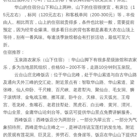
华山的住宿分山下和山上两种。山下的住宿很便宜，有床位（1
5元左右），标间（120元左右）和客栈单间（200-300元）等，丰俭
由人。相比而言，山上的住宿就贵得多，条件也比较一般，需要提前
预定，因为经常会爆满。很多看日出的背包客都是裹着大衣在山顶上
等待，别有一番风味。每逢淡季旅馆都会有打折活动，最低可至六
折。
住宿推荐：
玉泉路农家乐（山下住宿）：华山山脚下有很多星级旅馆和农家
乐，多为当地居民组织，价格50～200不等，走路10分钟到玉泉院。
云台山庄北峰饭店：位于华山北峰，处于华山索道与自古华山路
及通向天外三峰的交汇处。附近景点有：智取华山路、华山索道、梁
张峰、仙人仰卧、千尺幢、百尺峡、老君犁沟、聚仙台、毛女洞、狮
子滚绣球、金龟戏玉蟾、擦耳崖、卧牛台、天梯、云天弧光、王母
宫、苍龙岭、鱼嘴石、老君挂犁处、黑虎石、白云峰、黄河、渭河、
华山全景、金庸华山论剑台等。饭店可提供华山景点免费讲解服务。
西峰饭店：西峰饭店分为两部分，一部分为翠云宫，一部分为气
象招待所。西峰是华山主峰之一，是神话传说宝莲灯的发生地。附近
的景观有莲花洞、巨灵足、斧劈石、舍身崖等。饭店在华山山下提供2