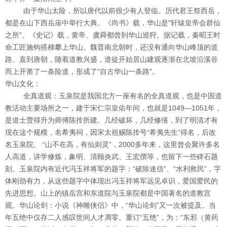
由于华山太险，所以唐代以前很少有人登临。历代君王祭西岳，
都是在山下西岳庙中举行大典。《尚书》载，华山是"轩辕皇帝会群仙
之所"。《史记》载，黄帝、虞舜都曾到华山巡狩。据记载，秦昭王时
命工匠施钩搭梯攀上华山。魏晋南北朝时，还没有通向华山峰顶的道
路。直到唐朝，随着道教兴盛，道徒开始居山建观逐渐在北坡沿溪谷
而上开凿了一条险道，形成了"自古华山一条路"。
华山文化：
全真道观：玉泉院是我国北方一座有名的全真道观，也是中国道
教活动主要场所之一，建于宋仁宗皇佑年间，也就是1049—1051年，
是道士贾得升为师傅陈抟所建。几经破坏，几经修缮，到了明清才有
现在这个规模，名希夷祠，因宋太祖赐陈抟号“希夷先生”得名，后改
名玉泉院。 “山不在高，有仙则灵”，2000多年来，这里曾会聚许多名
人高道，讲学修炼，象明、清顾炎武、王宏撰等，也留下一些碑石题
刻。玉泉院内有近代冯玉祥将军的题字：“破除迷信”、“水利救民”，字
体刚劲有力，从这些题字中体现出冯玉祥将军远见卓识，爱国爱民的
先进思想。山上的镇岳宫和东道院与玉泉院都是中国著名的道教宫
观。华山论剑：小说《神雕侠侣》中，“华山论剑”又一次被提及。当
年五绝中仅存二人感叹世间人才凋零。重订“五绝”，为：“东邪（黄药