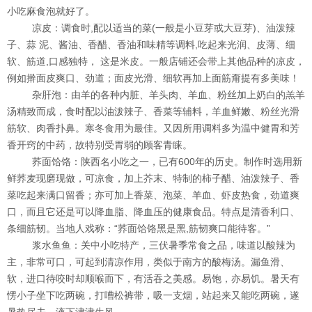
小吃麻食泡就好了。
凉皮：调食时,配以适当的菜(一般是小豆芽或大豆芽)、油泼辣
子、蒜 泥、酱油、香醋、香油和味精等调料,吃起来光润、皮薄、细
软、筋道,口感独特， 这是米皮。一般店铺还会带上其他品种的凉皮，
例如擀面皮爽口、劲道；面皮光滑、细软再加上面筋甭提有多美味！
杂肝泡：由羊的各种内脏、羊头肉、羊血、粉丝加上奶白的羔羊
汤精致而成，食时配以油泼辣子、香菜等辅料，羊血鲜嫩、粉丝光滑
筋软、肉香扑鼻。寒冬食用为最佳。又因所用调料多为温中健胃和芳
香开窍的中药，故特别受胃弱的顾客青睐。
荞面饸饹：陕西名小吃之一，已有600年的历史。制作时选用新
鲜荞麦现磨现做，可凉食，加上芥末、特制的柿子醋、油泼辣子、香
菜吃起来满口留香；亦可加上香菜、泡菜、羊血、虾皮热食，劲道爽
口，而且它还是可以降血脂、降血压的健康食品。特点是清香利口、
条细筋韧。当地人戏称：“荞面饸饹黑是黑,筋韧爽口能待客。”
浆水鱼鱼：关中小吃特产，三伏暑季常食之品，味道以酸辣为
主，非常可口，可起到清凉作用，类似于南方的酸梅汤。漏鱼滑、
软，进口待咬时却顺喉而下，有活吞之美感。易饱，亦易饥。暑天有
愣小子坐下吃两碗，打嘈松裤带，吸一支烟，站起来又能吃两碗，遂