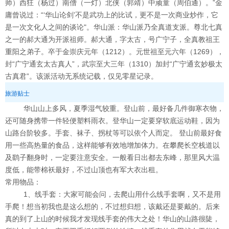
师）西狂（杨过）南僧（一灯）北侠（郭靖）中顽童（周伯通）。”金
庸曾说过：“‘华山论剑’不是武功上的比试，更不是一次商业炒作，它
是一次文化人之间的谈论"。华山派：华山派乃全真道支派。尊北七真
之一的郝大通为开派祖师。郝大通，字太古，号广宁子，全真教祖王
重阳之弟子。卒于金崇庆元年（1212）。元世祖至元六年（1269），
封“广宁通玄太古真人”，武宗至大三年（1310）加封“广宁通玄妙极太
古真君”。该派活动无系统记载，仅见零星记录。
旅游贴士
华山山上多风，夏季湿气较重。登山前，最好备几件御寒衣物，
还可随身携带一件轻便塑料雨衣。登华山一定要穿软底运动鞋，因为
山路台阶较多。手套、袜子、拐杖等可以依个人而定。 登山前最好食
用一些高热量的食品，这样能够有效地增加体力。在攀爬长空栈道以
及鹞子翻身时，一定要注意安全。一般看日出都去东峰，那里风大温
度低，能带棉袄最好，不过山顶也有军大衣出租。
常用物品：
1、线手套：大家可能会问，去爬山用什么线手套啊，又不是用
手爬！想当初我也是这么想的，不过想归想，该戴还是要戴的。后来
真的到了上山的时候我才发现线手套的伟大之处！华山的山路很陡，