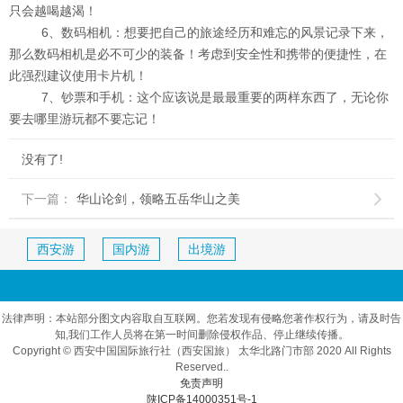
只会越喝越渴！
6、数码相机：想要把自己的旅途经历和难忘的风景记录下来，
那么数码相机是必不可少的装备！考虑到安全性和携带的便捷性，在
此强烈建议使用卡片机！
7、钞票和手机：这个应该说是最最重要的两样东西了，无论你
要去哪里游玩都不要忘记！
没有了!
下一篇：
华山论剑，领略五岳华山之美

西安游
国内游
出境游
法律声明：本站部分图文内容取自互联网。您若发现有侵略您著作权行为，请及时告
知,我们工作人员将在第一时间删除侵权作品、停止继续传播。
Copyright © 西安中国国际旅行社（西安国旅） 太华北路门市部 2020 All Rights
Reserved..
免责声明
陕ICP备14000351号-1