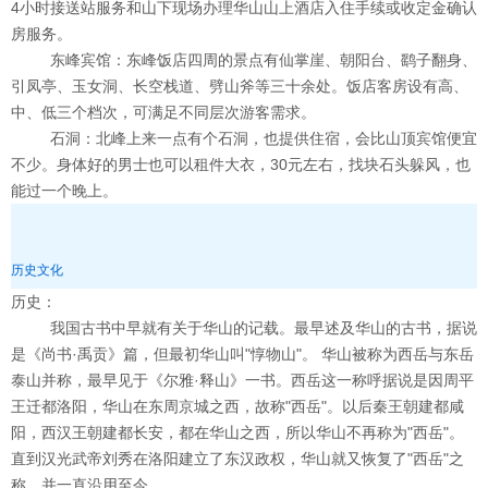
4小时接送站服务和山下现场办理华山山上酒店入住手续或收定金确认
房服务。
东峰宾馆：东峰饭店四周的景点有仙掌崖、朝阳台、鹞子翻身、
引凤亭、玉女洞、长空栈道、劈山斧等三十余处。饭店客房设有高、
中、低三个档次，可满足不同层次游客需求。
石洞：北峰上来一点有个石洞，也提供住宿，会比山顶宾馆便宜
不少。身体好的男士也可以租件大衣，30元左右，找块石头躲风，也
能过一个晚上。
历史文化
历史：
我国古书中早就有关于华山的记载。最早述及华山的古书，据说
是《尚书·禹贡》篇，但最初华山叫"惇物山"。 华山被称为西岳与东岳
泰山并称，最早见于《尔雅·释山》一书。西岳这一称呼据说是因周平
王迁都洛阳，华山在东周京城之西，故称"西岳"。以后秦王朝建都咸
阳，西汉王朝建都长安，都在华山之西，所以华山不再称为"西岳"。
直到汉光武帝刘秀在洛阳建立了东汉政权，华山就又恢复了"西岳"之
称，并一直沿用至今。