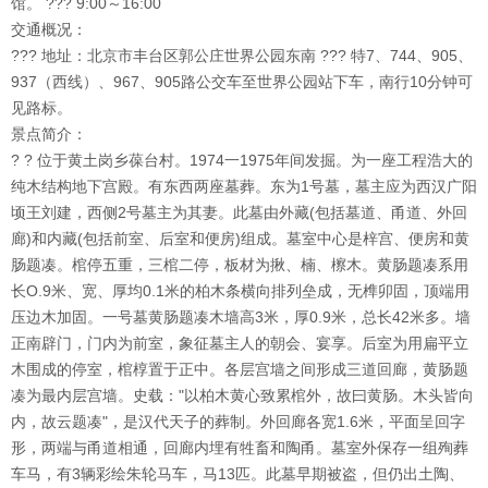
馆。 ??? 9:00～16:00
交通概况：
??? 地址：北京市丰台区郭公庄世界公园东南 ??? 特7、744、905、
937（西线）、967、905路公交车至世界公园站下车，南行10分钟可
见路标。
景点简介：
? ? 位于黄土岗乡葆台村。1974一1975年间发掘。为一座工程浩大的
纯木结构地下宫殿。有东西两座墓葬。东为1号墓，墓主应为西汉广阳
顷王刘建，西侧2号墓主为其妻。此墓由外藏(包括墓道、甬道、外回
廊)和内藏(包括前室、后室和便房)组成。墓室中心是梓宫、便房和黄
肠题凑。棺停五重，三棺二停，板材为揪、楠、檫木。黄肠题凑系用
长O.9米、宽、厚均0.1米的柏木条横向排列垒成，无榫卯固，顶端用
压边木加固。一号墓黄肠题凑木墙高3米，厚0.9米，总长42米多。墙
正南辟门，门内为前室，象征墓主人的朝会、宴享。后室为用扁平立
木围成的停室，棺椁置于正中。各层宫墙之间形成三道回廊，黄肠题
凑为最内层宫墙。史载："以柏木黄心致累棺外，故曰黄肠。木头皆向
内，故云题凑"，是汉代天子的葬制。外回廊各宽1.6米，平面呈回字
形，两端与甬道相通，回廊内埋有牲畜和陶甬。墓室外保存一组殉葬
车马，有3辆彩绘朱轮马车，马13匹。此墓早期被盗，但仍出土陶、