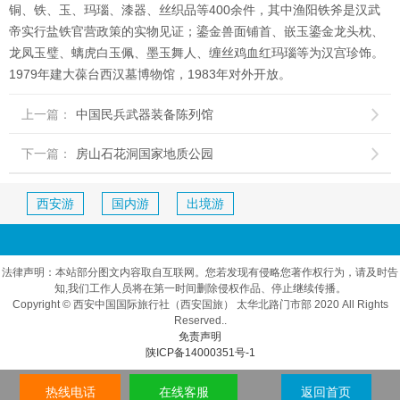
铜、铁、玉、玛瑙、漆器、丝织品等400余件，其中渔阳铁斧是汉武
帝实行盐铁官营政策的实物见证；鎏金兽面铺首、嵌玉鎏金龙头枕、
龙凤玉璧、螭虎白玉佩、墨玉舞人、缠丝鸡血红玛瑙等为汉宫珍饰。
1979年建大葆台西汉墓博物馆，1983年对外开放。
上一篇：
中国民兵武器装备陈列馆

下一篇：
房山石花洞国家地质公园

西安游
国内游
出境游
法律声明：本站部分图文内容取自互联网。您若发现有侵略您著作权行为，请及时告
知,我们工作人员将在第一时间删除侵权作品、停止继续传播。
Copyright © 西安中国国际旅行社（西安国旅） 太华北路门市部 2020 All Rights
Reserved..
免责声明
陕ICP备14000351号-1
热线电话
在线客服
返回首页