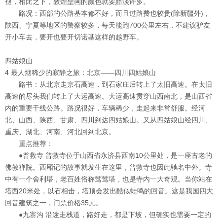
褪，相比之下，敦煌壁画的颜色就要黯淡许多。
路况：
西部的公路基本都不好，而且过路费也较贵(除新疆外)，
陕西、宁夏等地区的警察较多，每天能跑700公里左右，不建议驴友
开小车去，要开也要开切诺基这样的越野车。
四姑娘山
4 最人烟稀少的寂静之旅：北京——四川四姑娘山
路书：
从北京走京石高速，到石家庄后转上了太旧高速。在太旧
高速的尽头我们转上了大运高速。大运高速贯穿山西南北，是山西省
内的重要干线公路。路况很好，车辆稀少，走起来非常舒服。经河
北、山西、陕西、甘肃、四川到达四姑娘山。又从四姑娘山经四川、
重庆、湖北、河南、河北回到北京。
重点推荐：
●普救寺
普救寺位于山西省永济县西南10公里处，是一座古老的
佛教禅院。西厢记的故事就发生在这里，普救寺也因此驰名中外。寺
中有一个舍利塔，老百姓俗称莺莺塔，也是寺内一大奇观。当你站在
塔西20米处，以石相击，塔顶会发出酷似蛙鸣的回音。这是我国四大
回音建筑之一，门票价格35元。
●九寨沟
沿途走栈道，路好走，都是下坡，但确实也需要一定的