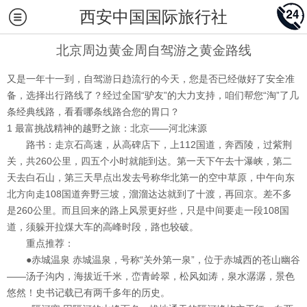
西安中国国际旅行社
北京周边黄金周自驾游之黄金路线
又是一年十一到，自驾游日趋流行的今天，您是否已经做好了安全准
备，选择出行路线了？经过全国“驴友”的大力支持，咱们帮您“淘”了几
条经典线路，看看哪条线路合您的胃口？
1 最富挑战精神的越野之旅：北京——河北涞源
路书：
走京石高速，从高碑店下，上112国道，奔西陵，过紫荆
关，共260公里，四五个小时就能到达。第一天下午去十瀑峡，第二
天去白石山，第三天早点出发去号称华北第一的空中草原，中午向东
北方向走108国道奔野三坡，溜溜达达就到了十渡，再回京。差不多
是260公里。而且回来的路上风景更好些，只是中间要走一段108国
道，须躲开拉煤大车的高峰时段，路也较破。
重点推荐：
●赤城温泉
赤城温泉，号称“关外第一泉”，位于赤城西的苍山幽谷
——汤子沟内，海拔近千米，峦青岭翠，松风如涛，泉水潺潺，景色
悠然！史书记载已有两千多年的历史。