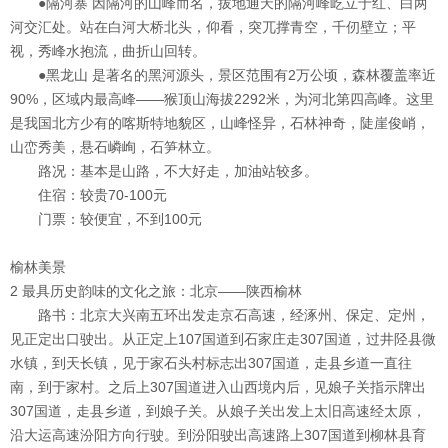
●隔河寨
因隔河的山峰而名，拔地通天的隔河峰屹立于红、白两
河交汇处。站在白河大桥北头，仰看，突兀撑青空，千仞壁立；平
视，秀峰水抱流，曲折山回转。
●黑龙山
是著名的黑河源头，景区范围有2万公顷，森林覆盖率近
90%，区域内最高峰——猴顶山海拔2292米，为河北第四高峰。这里
是我国北方少有的喀斯特地貌区，山峰怪异，石林神奇，陡崖俊峭，
山峦秀美，悬石嶙峋，石笋林立。
路况：
基本是山路，不大好走，加油站较多。
住宿：
较贵70-100元
门票：
较便宜，不到100元
榆林美景
2 最具历史韵味的文化之旅：北京——陕西榆林
路书：
北京大兴南五环出发走京石高速，经涿州、保定、定州，
见正定出口驶出。从正定上107国道到石家庄走307国道，过井陉县微
水镇，到天长镇，见于家石头村标志出307国道，走县乡道一直往
南，到于家村。之后上307国道进入山西境内后，见娘子关指示牌出
307国道，走县乡道，到娘子关。从娘子关出发上太旧高速经太原，
沿大运高速汾阳方向行驶。到汾阳驶出高速路上307国道到柳林县育