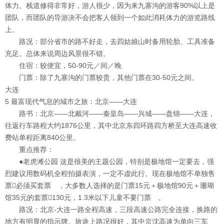
体力。栈道修得非常好，游人很少，因为来九寨沟的游客90%以上是
团队，而团队的导游决不会把客人领到一个如此消耗体力的游览路线
上。
路况：
部分省市的路不好走，去四姑娘山时备用轮胎、工具准备
充足。总体来说周边风景很不错。
住宿：
较便宜，50-90元／间／晚
门票：
除了九寨沟的门票较贵，其他门票在30-50元之间。
大连
5 最富现代气息的城市之旅：北京——大连
路书：
北京——北戴河——秦皇岛——兴城——盘锦——大连，
往返行车路程大约1876公里，其中北京东四环路四方桥至大连高速收
费站单程距离840公里。
重点推荐：
●老虎滩公园
这是很美的主题公园，特别是极地馆一定要去，强
烈建议用数码机全程拍摄表演，一定不虚此行。现在极地馆不单独售
票必须买套票 ，大多数人选择的是门票15元＋极地馆90元＋珊瑚
馆35元的套票130元，1.3米以下儿童不要门票 。
路况：
北京-大连一路全程高速，三段高速公路完全连接，换路的
地方有明显的指示牌。旅途上路况很好，其中京沈高速为单向三车