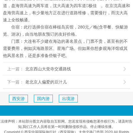
道，盘海营高速为两车道，沈大高速为四车道极佳 。在京沈高速和
盘海营高速上，有少量地方正在进行道路维修，需要慢行，而沈大高
速上全线畅通。
住宿：
此行选择住宿在棒槌岛宾馆，280元／晚(含早餐、快艇游
览、游泳)，由当地朋友预订的友好价格。
门票：
大连有不少建在海边的著名景点，门票不贵，甚至有的不
需要费用，例如滨海路景区、星海广场。但如果你想参观海洋馆或其
他风景名胜，还是多准备些银子吧。
上一篇：
北京西山大觉寺交通路线

下一篇：
老北京人偏爱的豆汁儿

西安游
国内游
出境游
法律声明：本站部分图文内容取自互联网。您若发现有侵略您著作权行为，请及时告
知,我们工作人员将在第一时间删除侵权作品、停止继续传播。
Copyright © 西安中国国际旅行社（西安国旅） 太华北路门市部 2020 All Rights