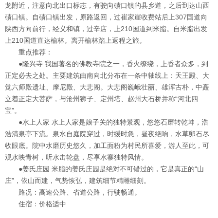
龙附近，注意向北出口标志，有驶向碛口镇的县乡道，之后到达山西
碛口镇。自碛口镇出发，原路返回，过崔家崖收费站后上307国道向
陕西方向前行，经义和镇，过辛店，上210国道到米脂。自米脂出发
上210国道直达榆林。离开榆林踏上返程之旅。
重点推荐：
●隆兴寺
我国著名的佛教寺院之一，香火缭绕，上香者众多，到
正定必去之处。主要建筑由南向北分布在一条中轴线上：天王殿、大
觉六师殿遗址、摩尼殿、大悲阁。大悲阁巍峨壮丽、雄浑古朴，中矗
立着正定大菩萨，与沧州狮子、定州塔、赵州大石桥并称“河北四
宝”。
●水上人家
水上人家是娘子关的独特景观，悠悠石磨转乾坤，浩
浩清泉亭下流。泉水自庭院穿过，时缓时急，昼夜绝响，水草卵石尽
收眼底。院中水磨历史悠久，加工面粉为村民所喜爱，游人至此，可
观水映青树，听水击轮盘，尽享水寨独特风情。
●姜氏庄园
米脂的姜氏庄园是绝对不可错过的，它是真正的“山
庄”，依山而建，气势恢弘，建筑细节精雕细刻。
路况：
高速公路、省道公路，行驶畅通。
住宿：
价格适中