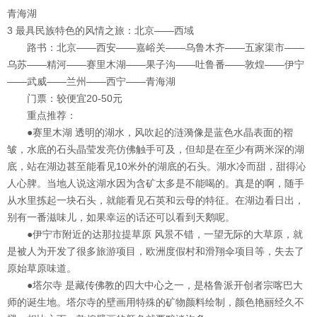
青海湖
3 最具民族特色的风情之旅：北京——西域
路书：
北京——西安——嘉峪关——乌鲁木齐——五家渠市——
乌苏——精河——赛里木湖——果子沟——吐鲁番——敦煌——伊宁
——武威——兰州——西宁——青海湖
门票：
较便宜20-50元
重点推荐：
●赛里木湖
透明的湖水，风吹起的涟漪像是蓝色水晶表面的褶
皱，水底的石头晶莹发亮仿佛触手可及，但却是在至少有两米深的湖
底，站在湖边甚至能看见10米外的湖底的石头。湖水冷而甜，甜得沁
人心脾。当地人说这湖水因为含矿太多是不能喝的。真是的啊，随手
从水里拣起一块石头，就能看见石英和云母的特征。在湖边看日出，
别有一番滋味儿，如果幸运的话还可以看到天鹅呢。
●伊宁市附近的达那拉提草原
风景不错，一望无际的大草原，就
是被人为开发了很多旅游项目，欧洲度假村和滑翔伞项目等，失去了
原始草原味道。
●塔尔寺
是藏传佛教的四大中心之一，是格鲁派开创者宗喀巴大
师的诞生地。塔尔寺的壁画用特殊的矿物颜料绘制，颜色艳丽经久不