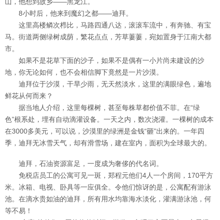
山，他想到故乡——黑龙江。
8小时后，他来到魔幻之都——迪拜。
这里高楼鳞次栉比，马路四通八达，滚滚车流中，有奔驰、有宝
马。街道两侧绿树成荫，繁花点点，芳草萋萋，宛如置身于江南大都
市。
如果不是花草下面的沙子，如果不是偶有一小片尚未建设的沙
地，你无论如何，也不会相信脚下竟然是一片沙漠。
迪拜位于沙漠，干旱少雨，无天然淡水，这里的满眼绿色，遍地
鲜花从何而来？
据当地人介绍，这里每棵树，甚至每株草都价值不菲。在“绿
色”根系处，埋有自动滴灌设备。一天之内，数次浇灌。一棵树的成本
在3000多美元，可以说，沙漠里的绿洲是金钱“砸”出来的。一年四
季，迪拜无冰雪天气，却有滑雪场，建在室内，面积为全球最大的。
迪拜，石油资源富足，一度成为奢侈的代名词。
免税店员工的公寓可见一斑，郑程元他们4人一个房间，170平方
米。冰箱、电视、卧具等一应俱全。令他们惊讶的是，公寓配有游泳
池。在滴水贵如油的迪拜，所有用水均靠海水淡化，灌满游泳池，何
等不易！