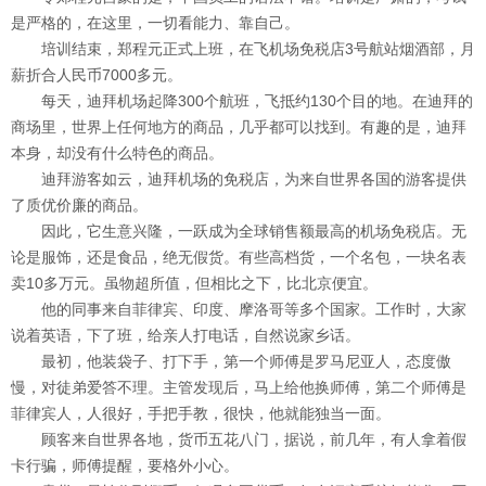
是严格的，在这里，一切看能力、靠自己。
培训结束，郑程元正式上班，在飞机场免税店3号航站烟酒部，月
薪折合人民币7000多元。
每天，迪拜机场起降300个航班，飞抵约130个目的地。在迪拜的
商场里，世界上任何地方的商品，几乎都可以找到。有趣的是，迪拜
本身，却没有什么特色的商品。
迪拜游客如云，迪拜机场的免税店，为来自世界各国的游客提供
了质优价廉的商品。
因此，它生意兴隆，一跃成为全球销售额最高的机场免税店。无
论是服饰，还是食品，绝无假货。有些高档货，一个名包，一块名表
卖10多万元。虽物超所值，但相比之下，比北京便宜。
他的同事来自菲律宾、印度、摩洛哥等多个国家。工作时，大家
说着英语，下了班，给亲人打电话，自然说家乡话。
最初，他装袋子、打下手，第一个师傅是罗马尼亚人，态度傲
慢，对徒弟爱答不理。主管发现后，马上给他换师傅，第二个师傅是
菲律宾人，人很好，手把手教，很快，他就能独当一面。
顾客来自世界各地，货币五花八门，据说，前几年，有人拿着假
卡行骗，师傅提醒，要格外小心。