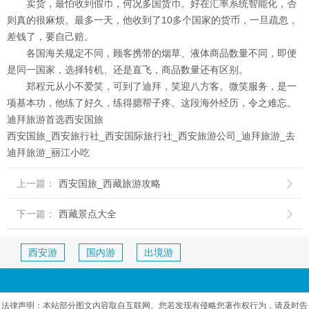
卖货，最怕收到假币，何况多国货币。好在汇率系统智能化，否
则真的很麻烦。最多一天，他收到了10多个国家的货币，一旦疏忽，
差钱了，要自己赔。
各国海关规定不同，顾客携带的烟草、液体商品数量不同，即便
是同一国家，选择转机、还是直飞，商品数量还有区别。
郑程元从小不爱笑，可到了迪拜，笑迎八方客。微笑服务，是一
项基本功，他练了好久，练得腮帮子疼。这段海外经历，令之难忘。
迪拜旅游首选西安国旅
西安国旅_西安旅行社_西安国际旅行社_西安旅游公司_迪拜旅游_去
迪拜旅游​_丽江小吃
上一篇：
西安国旅_西藏旅游攻略

下一篇：
西藏景点大全

西安游
国内游
出境游
法律声明：本站部分图文内容取自互联网。您若发现有侵略您著作权行为，请及时告