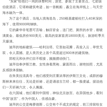
“东家”给他们一周的休整时间，游览、参观了主要景点。七星级
伯瓷酒店，它堪称建筑奇迹，如一首帆船，矗立在海岸线上，与天空
海水融为一体。
为了这个酒店，当地人填海造岛，250根基建桩柱打入40米深的
海下，使用9000吨钢铁。
它的豪华非笔墨可言喻，触目皆金，连门把、厕所的水管，都镀
满黄金。最低房价900美元，最高的皇家套房18000美元，旅游旺季天
天爆满。
迪拜的地标建筑——哈利法塔。它形如花瓣，高耸入云，举世无
双，令人震撼。是人类历史上首个高度超过800米的建筑物。
郑程元和伙伴们目不暇接，频频摁动快门。
迪拜信奉伊斯兰教。女性身着黑袍，蒙面而出，谢绝拍照，尤其
反感肢体接触。
在朱美拉清真寺，他们感受到庄重浓厚的伊斯兰文化，成群的穆
斯林来来往往，无论是祈祷，还是诵读古兰经，都一脸虔诚。据说他
们一天祈祷六次，令人佩服。
在六国城，他们看到中国馆，神似北京故宫。在异国他乡，看到
中国“故宫”，作为中国人，倍感自豪。
迪拜的公交是梅赛德斯，公交有个不成文的规定，前三排留给女