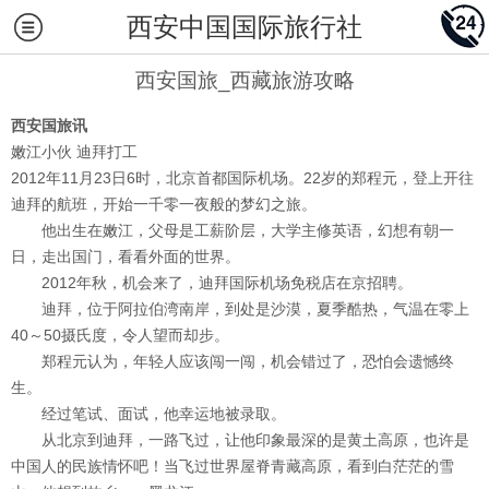
西安中国国际旅行社
西安国旅_西藏旅游攻略
西安国旅讯
嫩江小伙 迪拜打工
2012年11月23日6时，北京首都国际机场。22岁的郑程元，登上开往
迪拜的航班，开始一千零一夜般的梦幻之旅。
他出生在嫩江，父母是工薪阶层，大学主修英语，幻想有朝一
日，走出国门，看看外面的世界。
2012年秋，机会来了，迪拜国际机场免税店在京招聘。
迪拜，位于阿拉伯湾南岸，到处是沙漠，夏季酷热，气温在零上
40～50摄氏度，令人望而却步。
郑程元认为，年轻人应该闯一闯，机会错过了，恐怕会遗憾终
生。
经过笔试、面试，他幸运地被录取。
从北京到迪拜，一路飞过，让他印象最深的是黄土高原，也许是
中国人的民族情怀吧！当飞过世界屋脊青藏高原，看到白茫茫的雪