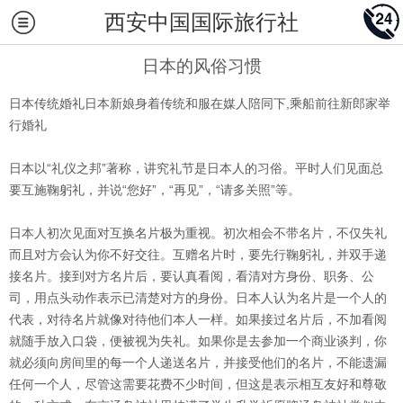
西安中国国际旅行社
日本的风俗习惯
日本
传统婚礼日本新娘身着传统和服在媒人陪同下,乘船前往新郎家举
行婚礼
日本以“礼仪之邦”著称，讲究礼节是日本人的习俗。平时人们见面总
要互施鞠躬礼，并说“您好”，“再见”，“请多关照”等。
日本人初次见面对互换名片极为重视。初次相会不带名片，不仅失礼
而且对方会认为你不好交往。互赠名片时，要先行鞠躬礼，并双手递
接名片。接到对方名片后，要认真看阅，看清对方身份、职务、公
司，用点头动作表示已清楚对方的身份。日本人认为名片是一个人的
代表，对待名片就像对待他们本人一样。如果接过名片后，不加看阅
就随手放入口袋，便被视为失礼。如果你是去参加一个商业谈判，你
就必须向房间里的每一个人递送名片，并接受他们的名片，不能遗漏
任何一个人，尽管这需要花费不少时间，但这是表示相互友好和尊敬