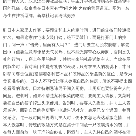
的一种方式。东京汤岛神社里挂满了学生升学祈愿牌汤岛神社类似
中
国
的孔庙，祭奉着在日本素有“学问之神”之称的菅原道真。图为一名
考生在挂祈愿牌。新华社记者冯武勇摄
到日本人家里去作客，要预先和主人约定时间，进门前先按门铃通报
姓名。如果这家住宅未安装门铃，绝不要敲门，而是打开门上的拉
门，问一声：“借光，里面有人吗？”，进门后要主动脱衣脱帽，解去
围巾（但要注意即使是天气炎热，也不能光穿背心或赤脚，否则是失
礼的行为），穿上备用的拖鞋，并把带来的礼品送给主人。当你在屋
内就坐时，背对着门坐是有礼貌的表现，只有在主人的劝说下，才可
以移向尊贵位置(指摆着各种艺术品和装饰品的壁龛前的座位，是专为
贵宾准备的)。日本人不习惯让客人参观自己的住房，所以不要提出四
处看看的请求。日本特别忌讳男子闯入厨房。上厕所也要征得主人的
同意。进餐时，如果不清楚某种饭菜的吃法，要向主人请教，夹菜时
要把自己的筷子掉过头来使用。告别时，要客人先提出，并向主人表
示感谢。回到自己的住所要打电话告诉对方，表示已安全返回，并再
次感谢。过一段时间后再遇到主人时，仍不要忘记表达感激之情。日
本人设宴时，传统的敬酒方式是在桌子中间放一只装满清水的碗，并
在每人面前放一块干净的白纱布，斟酒前，主人先将自己的酒杯在清