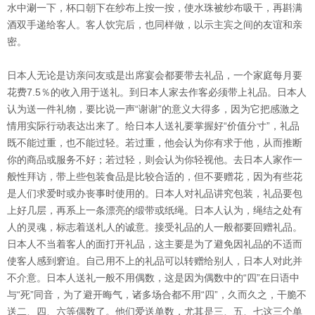
水中涮一下，杯口朝下在纱布上按一按，使水珠被纱布吸干，再斟满
酒双手递给客人。客人饮完后，也同样做，以示主宾之间的友谊和亲
密。
日本人无论是访亲问友或是出席宴会都要带去礼品，一个家庭每月要
花费7.5％的收入用于送礼。到日本人家去作客必须带上礼品。日本人
认为送一件礼物，要比说一声“谢谢”的意义大得多，因为它把感激之
情用实际行动表达出来了。给日本人送礼要掌握好“价值分寸”，礼品
既不能过重，也不能过轻。若过重，他会认为你有求于他，从而推断
你的商品或服务不好；若过轻，则会认为你轻视他。去日本人家作一
般性拜访，带上些包装食品是比较合适的，但不要赠花，因为有些花
是人们求爱时或办丧事时使用的。日本人对礼品讲究包装，礼品要包
上好几层，再系上一条漂亮的缎带或纸绳。日本人认为，绳结之处有
人的灵魂，标志着送札人的诚意。接受礼品的人一般都要回赠礼品。
日本人不当着客人的面打开礼品，这主要是为了避免因礼品的不适而
使客人感到窘迫。自己用不上的礼品可以转赠给别人，日本人对此并
不介意。日本人送礼一般不用偶数，这是因为偶数中的“四”在日语中
与“死”同音，为了避开晦气，诸多场合都不用“四”，久而久之，干脆不
送二、四、六等偶数了。他们爱送单数，尤其是三、五、七这三个单