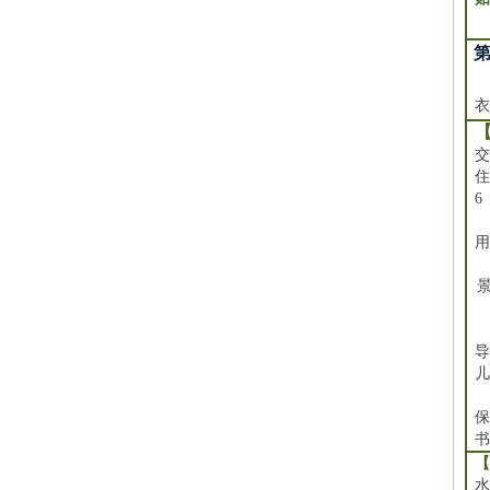
2
衣
住
6
用
保