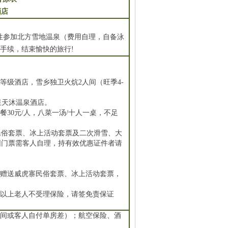
酒店
】
参加北方雪地温泉（费用自理，自备泳
机手续，结束愉快的旅行!
级酒店，雪乡独卫火炕2人间（旺季4-
星天沐温泉酒店。
30元/人，八菜一汤/十人一桌，不足
民俗套票、冰上活动套票及二次滑雪、大
园门票需客人自理，持有效优惠证件者请
只赠送威虎寨民俗套票、冰上活动套票，
岁以上老人不受理保险，请签免责保证
人间或客人自付单房差）；航空保险、酒