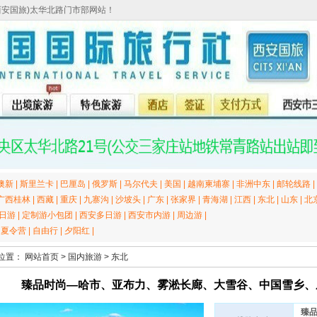
西安国旅)太华北路门市部网站！
澳新
|
斯里兰卡
|
巴厘岛
|
俄罗斯
|
马尔代夫
|
美国
|
越南柬埔寨
|
非洲中东
|
邮轮线路
|
广西桂林
|
西藏
|
重庆
|
九寨沟
|
沙坡头
|
广东
|
张家界
|
青海湖
|
江西
|
东北
|
山东
|
北
日游
|
定制游小包团
|
西安多日游
|
西安市内游
|
周边游
|
|
夏令营
|
自由行
|
夕阳红
|
位置：
网站首页
>
国内旅游
>
东北
臻品时尚—哈市、亚布力、雾淞长廊、大雪谷、中国雪乡、
臻