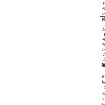
早
第
早
贴