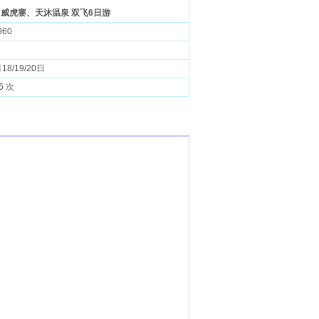
威虎寨、天沐温泉 双飞6日游
960
18/19/20日
6 次