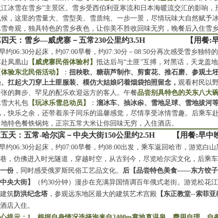
龙江冰雪在雪乡”主景区。雪乡受西伯利亚寒流和日本海暖流交汇的影响，
气候，这里的雪量大、雪型美、雪质纯、一步一景，尽情玩味大自然赋予
冰雪奇观，独具特色的雪乡夜色，让你美不胜收回味无穷，晚餐后入住雪
第四天：雪乡—威虎寨－五常230公里约3.5H 【用餐:早
约06:30分起床，约07:00早餐，约07:30分－08:50分再次感受雪
车赴凤凰山
【威虎寨民俗体验村】
抵达后与“土匪”互搏，对黑话，天龙盖
【体验东北民俗活动】
：
扭秧歌、糖葫芦制作、剪窗花、推石磨、参观土
怪、扛起大刀穿上土匪服装、模仿大姑娘叼着烟袋拍照留念，
观看村民以
夸张的舞步、罕见的配乐欢迎远方的客人。午餐
品尝别具特色的关东八大
冰雪大礼包
【玩冰乐雪总动员】
：
溜冰车、抽冰尜、雪地足球、雪地拔河
忆，快乐之余，还带着亲子同乐的温馨感觉，尽情享受冰情雪趣。后乘车赴
当地特色餐铁锅炖，正宗五常大米让你回味无穷，入住酒店。
五天：五常-哈尔滨－中央大街150公里约2.5H 【用餐:早中
约06:30分起床，约07:00早餐，约08:00出发，乘车返回哈市，游览白
古巷，仿佛进入时光隧道，穿越时空，从古到今，尽览哈尔滨文化，后乘
娃一份
，同时感受俄罗斯民俗工艺品文化。
后【品尝特色美食——东方饺
【中央大街】
（约30分钟）漫步在充满异国情调百年俄式老街。游览松花
性建筑
防洪纪念塔
，参观远东地区最大的建筑艺术宫殿
【东正教堂--索菲
泉酒店入住。
心提示：1、根据自身情况选择泡来自2400m寒地真温泉，费用自理，自