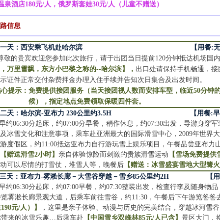
温泉酒店
180元/人，俄罗斯套娃30元/人（儿童不赠送）
路信息
第一天：西安乘飞机赴哈尔滨 【用餐:无 住
敬的贵宾欢迎您参加此次旅行，请于出团当日提前120分钟抵达机场国
，万里雪飘，东方小巴黎之称的--哈尔滨】，
出口处请保持手机畅通，接
出示证件正常交付杂费押金办理入住手续并告知次日集合及出发时间。
贴心提示：免费提供接团服务
（当天接团视人数而安排车型，临近50分钟
候）
，指定地点免费领取保暖四件套。
第二天：哈尔滨-亚布力 230公里约3.5H 【用餐:早中
约06:30分起床，约07:00分早餐，稍作休息，约07:30出发，导游
及冰雪文化和注意事项，乘车赴亚洲最大的国际滑雪中心，2009年世界
旅游度假区
，约11:00抵达亚布力自行游玩雪上娱乐项目，午餐品尝亚布力山
场
【赠送滑雪2小时】
亲自体验惊险而刺激的贵族滑雪运动
【雪场免费提供
活动可以尽情的打雪仗，堆雪人等，晚餐后
【赠送：冰雪盛宴雪地大型篝
三天：亚布力-雾淞长廊－大雪谷穿越－雪乡85公里约2H 【用餐
早约06:30分起床，约07:00早餐，约07:30整装出发，检查行李及随
游览雾淞长廊景观大道，后乘车前往雪谷，约11:30，午餐后下午游览爸
198元/人）】
，这里是亲子体验、动漫与历史的完美结合，穿越冰河雪谷
你带来的冰雪乐趣…后乘车赴
【中国雪乡双峰林85元/人已含】
景区大门，