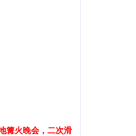
雪地篝火晚会，二次滑