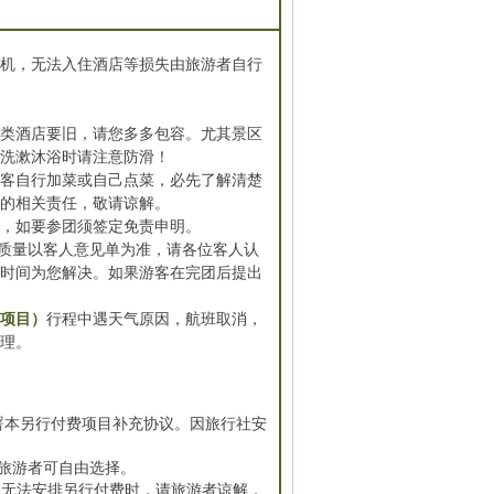
登机，无法入住酒店等损失由旅游者自行
同类酒店要旧，请您多多包容。尤其景区
，洗漱沐浴时请注意防滑！
游客自行加菜或自己点菜，必先了解清楚
发的相关责任，敬请谅解。
理，如要参团须签定免责申明。
质量以客人意见单为准，请各位客人认
一时间为您解决。如果游客在完团后提出
价项目）
行程中遇天气原因，航班取消，
自理。
署本另行付费项目补充协议。因旅行社安
旅游者可自由选择。
社无法安排另行付费时，请旅游者谅解，