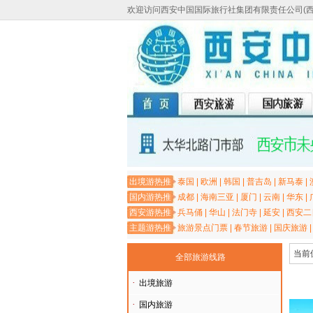
欢迎访问西安中国国际旅行社集团有限责任公司(
出境游热推
泰国
|
欧洲
|
韩国
|
普吉岛
|
新马泰
|
国内游热推
成都
|
海南三亚
|
厦门
|
云南
|
华东
|
西安游热推
兵马俑
|
华山
|
法门寺
|
延安
|
西安二
主题游热推
旅游景点门票
|
春节旅游
|
国庆旅游
当前
全部旅游线路
·
出境旅游
·
国内旅游