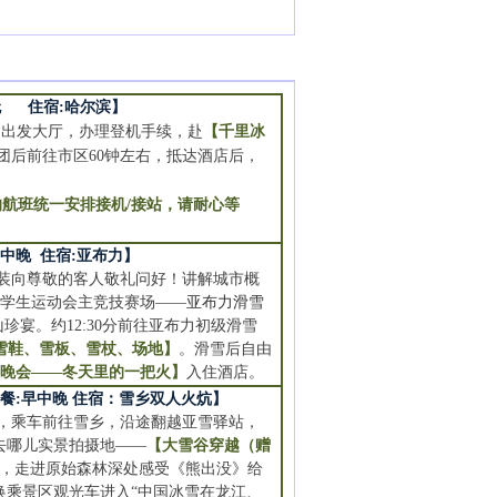
宿:哈尔滨】
内出发大厅，办理登机手续，赴
【千里冰
团后前往市区60钟左右，抵达酒店后，
的航班统一安排接机/接站，请耐心等
晚 住宿:亚布力】
身穿军装向尊敬的客人敬礼问好！讲解城市概
大学生运动会主竞技赛场——
亚布力滑雪
珍宴。约12:30分前往亚布力初级滑雪
雪鞋、雪板、雪杖
、场地
】
。滑雪后自由
火晚会——冬天里的一把火】
入住酒店。
:早中晚 住宿：雪乡双人火炕】
身物品，乘车前往雪乡，沿途翻越亚雪驿站，
爸去哪儿实景拍摄地——
【大雪谷穿越（赠
，走进原始森林深处感受《熊出没》给
换乘景区观光车进入“中国冰雪在龙江、