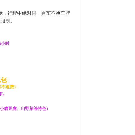
示，行程中绝对同一台车不换车牌
费限制。
5小时
礼包
加不退费）
等）
、小磨豆腐、山野菜等特色）