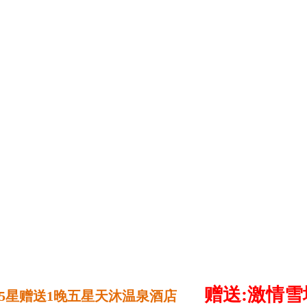
赠送:激情
+5星赠送1晚五星天沐温泉酒店