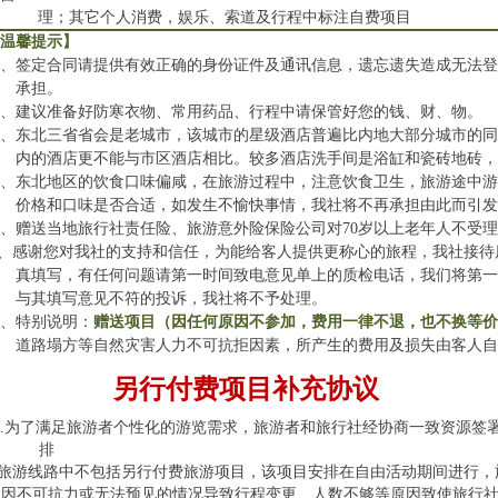
理；其它个人消费，娱乐、索道及行程中标注自费项目
【温馨提示】
1、签定合同请提供有效正确的身份证件及通讯信息，遗忘遗失造成无法
承担。
2、建议准备好防寒衣物、常用药品、行程中请保管好您的钱、财、物。
3、东北三省省会是老城市，该城市的星级酒店普遍比内地大部分城市的
内的酒店更不能与市区酒店相比。较多酒店洗手间是浴缸和瓷砖地砖
4、东北地区的饮食口味偏咸，在旅游过程中，注意饮食卫生，旅游途中
价格和口味是否合适，如发生不愉快事情，我社将不再承担由此而引
5、赠送当地旅行社责任险、旅游意外险保险公司对70岁以上老年人不受
6、感谢您对我社的支持和信任，为能给客人提供更称心的旅程，我社接待
真填写，有任何问题请第一时间致电意见单上的质检电话，我们将第
与其填写意见不符的投诉，我社将不予处理。
7、特别说明：
赠送项目（因任何原因不参加，费用一律不退，也不换等
道路塌方等自然灾害人力不可抗拒因素，所产生的费用及损失由客人
另行付费项目补充协议
.
为了满足旅游者个性化的游览需求，旅游者和旅行社经协商一致资源签
排
线路中不包括另行付费旅游项目，该项目安排在自由活动期间进行，
.因不可抗力或无法预见的情况导致行程变更、人数不够等原因致使旅行