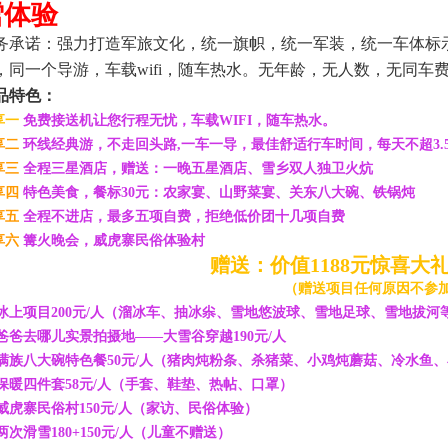
雪体验
务承诺：强力打造军旅文化，统一旗帜，统一军装，统一车体标
，同一个导游，车载
wifi，
随车热水。无年龄，无人数，无同车
品特色：
享一
免费接送机让您行程无忧，车载
WIFI，随车热水。
享二
环线经典游，不走回头路
,一车一导，最佳舒适行车时间，每天不超3.
享三
全程三星酒店，赠送：一晚五星酒店、雪乡双人独卫火炕
享四
特色美食，餐标
30元：农家宴、山野菜宴、关东八大碗、铁锅炖
享五
全程不进店，最多五项自费，拒绝低价团十几项自费
享六
篝火晚会，威虎寨民俗体验村
赠送：价值
1188元惊喜大
（赠送项目任何原因不参
冰上项目
200元/人（溜冰车、抽冰尜、雪地悠波球、雪地足球、雪地拔河
爸爸去哪儿实景拍摄地
——大雪谷穿越190元/人
满族八大碗特色餐
50元/人（猪肉炖粉条、杀猪菜、小鸡炖蘑菇、冷水鱼
保暖四件套
58元/人（手套、鞋垫、热帖、口罩）
威虎寨民俗村
150元/人（家访、民俗体验）
两次滑雪
180+150元/人（儿童不赠送）