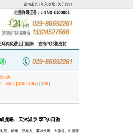
设为主页
|
加入收藏
|
关于我们
海岛游
|
京
|
内蒙古
|
新疆
|
港澳台
|
贵州
|
威虎寨、天沐温泉 双飞6日游
品时尚—哈市、亚布力、雾淞长廊、大雪谷、中国雪