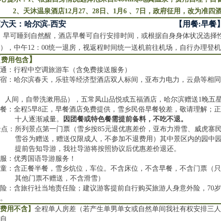
、天沐温泉酒店12月27、28日、1月6 、7日，政府征用，改为准四
第六天：哈尔滨-西安 【用餐:早餐
早可睡到自然醒，酒店早餐可自行安排时间，或根据自身身体状况选择性
），中午12：00统一退房，视返程时间统一送机前往机场，自行办理登
【
】
费用包含
交通：行程中空调旅游车（含免费接送服务）
宿：哈尔滨春天，乐驻等经济型酒店双人标间，亚布力电力，云鼎等相同等
人间，自带洗漱用品），五常凤山品悦或五福酒店，哈尔滨赠送1晚五
餐：全程5早8正，早餐酒店免费提供，雪乡民俗早餐较差，敬请理解；正餐
十人逐渐减量。
因团餐或特色餐需提前备料，不吃不退。
景点：所列景点第一门票（雪乡按85元退优惠差价，亚布力滑雪、威虎寨
雪谷为赠送，赠送仅限成人，不参加不退费用）其中景区内的园中
提前告知导游，我社导游将按照协议后优惠差价退还。
导服：优秀国语导游服务！
儿童：含正餐半餐，雪乡炕位，车位。不含床位，不含早餐，不含门票（
其他门票不赠送，不含滑雪）
险：含旅行社当地责任险；建议游客提前自行购买旅游人身意外险，70
书。
【费用不含】
全程单人房差（若产生单男单女或自然单间我社有权安排三
水自