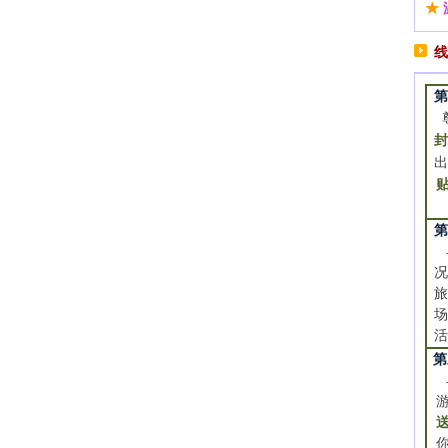
★
线
尊
封
早
况
第
送