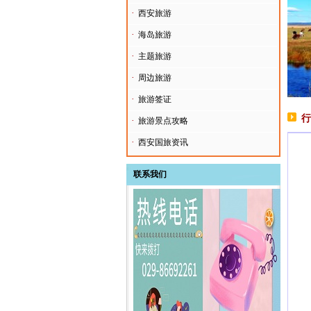
·
西安旅游
·
海岛旅游
·
主题旅游
·
周边旅游
·
旅游签证
行
·
旅游景点攻略
·
西安国旅资讯
联系我们