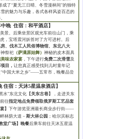
形成了“夏无三日晴、冬雪漫林间”的独特
冰雪的魅力与乐趣，各式各样风姿百态的
乡。
中晚 住宿：和平酒店】
乡独特的美景。后乘坐景区观光车前往山门，乘
地虎，宝塔震河妖答对了方可进村。后
坯房、伐木工人民俗博物馆、东北八大
野神祭祀
（萨满原始舞）
神
秘的皮木面具
碗美味农家宴
，下午进行
免费二次滑雪
及
等项目，
让您真正感受找到儿时童年记
“中国大米之乡”——五常市，晚餐品尝
晚 住宿：天沐5星温泉酒店】
山黑水”东北文化
【关东古巷】
，走进关东
车前往
指定地点免费领取俄罗斯工艺品套
子宴】
下午游览亚洲最长商业步行街——
江畔林荫大道－
斯大林公园
；哈尔滨标志
亚教堂广场】晚餐
后乘车前往天沐五星温
备泳衣