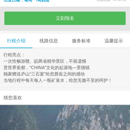
出发日期：每周一/周四发
立刻报名
行程介绍
线路信息
服务标准
温馨提示
行程亮点：
一次性畅游赣、皖两省精华景区，不留遗憾
赏世界瓷都，“CHINA”文化的起源地—景德镇
独家赠送庐山“三石宴”给您唇齿之间的感动
当地行程中每天每人一瓶矿泉水，给您无微不至的呵护！
猜您喜欢