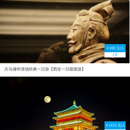
￥260 元/人
1天
兵马俑华清池经典一日游【西安一日跟团游】
￥1413 元/人