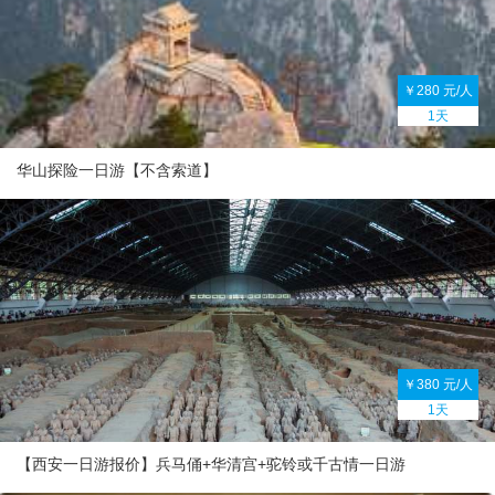
￥280 元/人
1天
华山探险一日游【不含索道】
￥380 元/人
1天
【西安一日游报价】兵马俑+华清宫+驼铃或千古情一日游