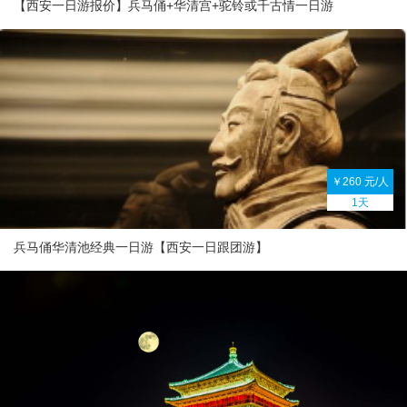
【西安一日游报价】兵马俑+华清宫+驼铃或千古情一日游
￥260 元/人
1天
兵马俑华清池经典一日游【西安一日跟团游】