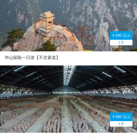
￥280 元/人
1天
华山探险一日游【不含索道】
￥380 元/人
1天