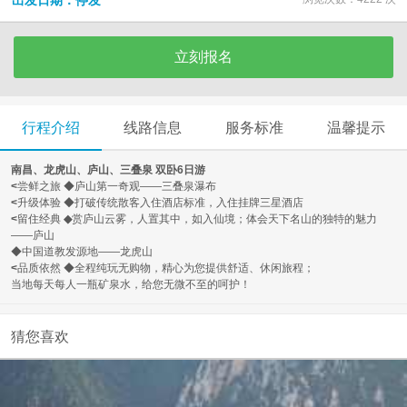
出发日期：停发
立刻报名
行程介绍
线路信息
服务标准
温馨提示
南昌、龙虎山、庐山、三叠泉
双卧
6
日游
<
尝鲜之旅
◆庐山第一奇观——三叠泉瀑布
<
升级体验
◆打破传统散客入住酒店标准，入住挂牌三星酒店
<
留住经典
◆
赏庐山云雾，人置其中，如入仙境；体会天下名山的独特的魅力
——庐山
◆中国道教发源地——龙虎山
<
品质依然
◆全程纯玩无购物，
精心为您提供舒适、休闲旅程；
当地每天每人一瓶矿泉水，给您无微不至的呵护！
猜您喜欢