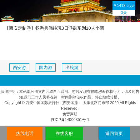
￥1413 元/人
3天
【西安定制游】畅游兵俑纯玩3日游御系列10人小团
西安游
国内游
出境游
法律声明：本站部分图文内容取自互联网。您若发现有侵略您著作权行为，请及时告
知,我们工作人员将在第一时间删除侵权作品、停止继续传播。
Copyright © 西安中国国际旅行社（西安国旅） 太华北路门市部 2020 All Rights
Reserved..
免责声明
陕ICP备14000351号-1
热线电话
在线客服
返回首页