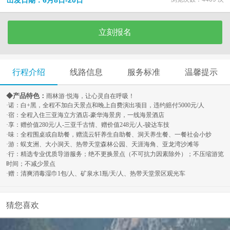
出发日期：6月8日-20日
立刻报名
行程介绍
线路信息
服务标准
温馨提示
◆产品特色：
雨林游·悦海，让心灵自在呼吸！
·诺：白
+
黑，全程不加白天景点和晚上自费演出项目，违约赔付
5000
元
/
人
·宿：全程入住三亚海立方酒店
-
豪华海景房，一线海景酒店
·享：赠价值
280
元
/
人
-
三亚千古情、赠价值
248
元
/
人
-
骏达车技
·味：全程围桌或自助餐，赠流云轩养生自助餐、洞天养生餐、一餐社会小炒
·游：蜈支洲、大小洞天、热带天堂森林公园、天涯海角、亚龙湾沙滩等
·行：精选专业优质导游服务；绝不更换景点（不可抗力因素除外）；不压缩游览
时间；不减少景点
·赠：清爽消毒湿巾
1
包
/
人、矿泉水
1
瓶
/
天
/
人、热带天堂景区观光车
猜您喜欢