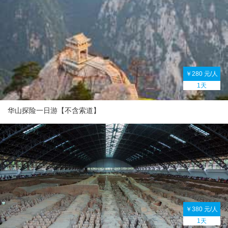
￥280 元/人
1天
华山探险一日游【不含索道】
￥380 元/人
1天