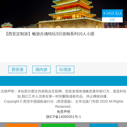
￥1413 元/人
3天
【西安定制游】畅游兵俑纯玩3日游御系列10人小团
西安游
国内游
出境游
法律声明：本站部分图文内容取自互联网。您若发现有侵略您著作权行为，请及时告
知,我们工作人员将在第一时间删除侵权作品、停止继续传播。
Copyright © 西安中国国际旅行社（西安国旅） 太华北路门市部 2020 All Rights
Reserved..
免责声明
陕ICP备14000351号-1