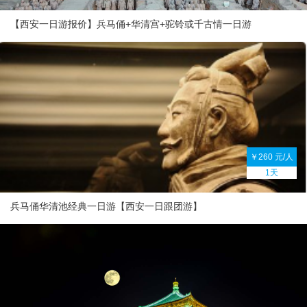
【西安一日游报价】兵马俑+华清宫+驼铃或千古情一日游
￥260 元/人
1天
兵马俑华清池经典一日游【西安一日跟团游】