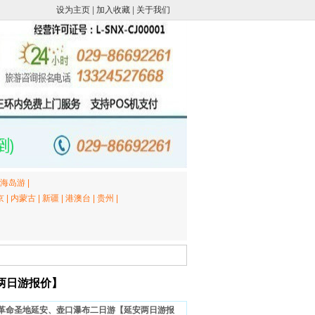
设为主页
|
加入收藏
|
关于我们
海岛游
|
京
|
内蒙古
|
新疆
|
港澳台
|
贵州
|
两日游报价】
P革命圣地延安、壶口瀑布二日游【延安两日游报