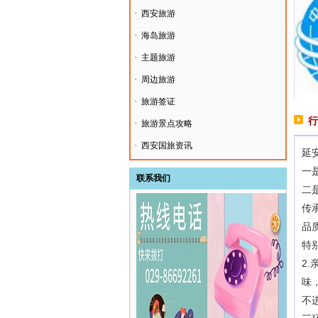
·
西安旅游
·
海岛旅游
·
主题旅游
·
周边旅游
·
旅游签证
行
·
旅游景点攻略
·
西安国旅资讯
延
一
联系我们
二
传
品
特
2
味
不