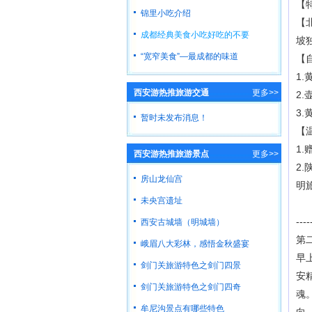
【
锦里小吃介绍
【
成都经典美食小吃好吃的不要
坡
“宽窄美食”—最成都的味道
【
1.
西安游热推旅游交通
更多>>
2
3
暂时未发布消息！
【
1
西安游热推旅游景点
更多>>
2
房山龙仙宫
明
未央宫遗址
----
西安古城墙（明城墙）
第
峨眉八大彩林，感悟金秋盛宴
早
剑门关旅游特色之剑门四景
安
剑门关旅游特色之剑门四奇
魂
牟尼沟景点有哪些特色