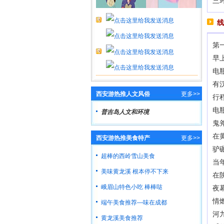
三
线
第
早
电
有
西安游热推人文风俗
更多>>
行
电
普吉岛人文和环境
鬼
在
西安游热推美食特产
更多>>
驴
超棒的西岭雪山美食
当
美味黄龙溪 根本停不下来
在
峨眉山特色小吃 棒棒哒
夜
情
端午美食推荐—味在成都
河
黄龙溪美食推荐