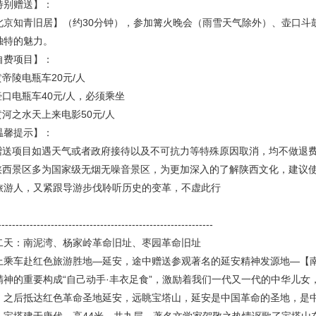
特别赠送】：
北京知青旧居】（约30分钟），参加篝火晚会（雨雪天气除外）、壶口斗
独特的魅力。
自费项目】：
黄帝陵电瓶车20元/人
.壶口电瓶车40元/人，必须乘坐
.黄河之水天上来电影50元/人
温馨提示】：
.赠送项目如遇天气或者政府接待以及不可抗力等特殊原因取消，均不做退
.陕西景区多为国家级无烟无噪音景区，为更加深入的了解陕西文化，建议
旅游人，又紧跟导游步伐聆听历史的变革，不虚此行
-------------------------------------------------------------
二天：南泥湾、杨家岭革命旧址、枣园革命旧址
上乘车赴红色旅游胜地—延安，途中赠送参观著名的延安精神发源地—【南
精神的重要构成“自己动手·丰衣足食”，激励着我们一代又一代的中华儿
。之后抵达红色革命圣地延安，远眺宝塔山，延安是中国革命的圣地，是