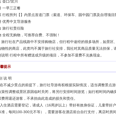
店
壶口/宜川
餐 一早三正餐
票
行程所列【】内景点首道门票（索道、环保车、园中园门票及自理项目
游
优秀中文导游服务
险
旅行社责任险
物
全程无购物，可推荐自费、不强制！
：旅行社在产品线路中不安排购物店，但行程中途经的很多场所，如景区
购物性的商店，此类均不属于旅行社安排，我社对其商品质量无法担保，
别说明
行程中所有赠送或升级的项目，不参加不退费不兑换现金。
馨提示
别 说 明
、在不减少景点的前提下，旅行社导游有权根据实际情况，适当调整景点
政策性调整或景区原因临时关闭，将另行安排时间游览；如行程时间内确
票费用退还游客，不承担由此造成的损失和责任。
、入住酒店需要登记，请成人（16周岁以上）带好有效身份证，儿童带好
标准，每间100-300元不等），需要游客在酒店前台自行支付，离店时