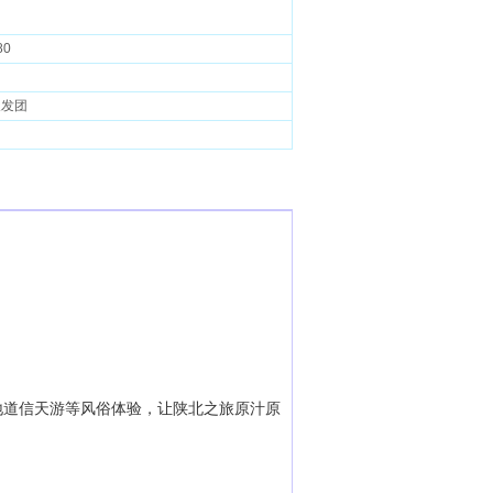
】
80
天发团
地道信天游等风俗体验，让陕北之旅原汁原