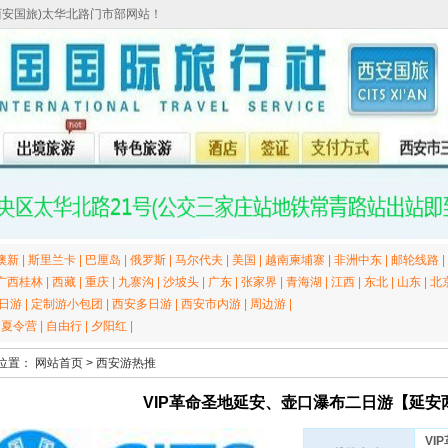
西安国旅)太华北路门市部网站！
澳新
|
斯里兰卡
|
巴厘岛
|
俄罗斯
|
马尔代夫
|
美国
|
越南柬埔寨
|
非洲中东
|
邮轮线路
|
广西桂林
|
西藏
|
重庆
|
九寨沟
|
沙坡头
|
广东
|
张家界
|
青海湖
|
江西
|
东北
|
山东
|
北
日游
|
定制游小包团
|
西安多日游
|
西安市内游
|
周边游
|
|
夏令营
|
自由行
|
夕阳红
|
位置：
网站首页
>
西安游热推
VIP革命圣地延安、壶口瀑布二日游【延安
VI