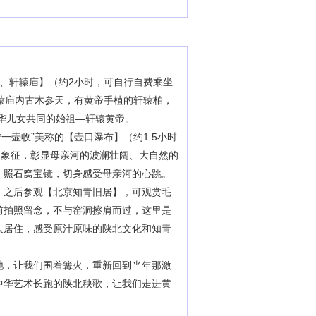
、轩辕庙】（约2小时，可自行自费乘坐
轩辕庙内古木参天，有黄帝手植的轩辕柏，
中华儿女共同的始祖—轩辕黄帝。
一壶收”美称的【壶口瀑布】（约1.5小时
的象征，彰显母亲河的波澜壮阔、大自然的
、照石窝宝镜，切身感受母亲河的心跳。
。之后参观【北京知青旧居】，可观赏毛
前拍照留念，不与窑洞擦肩而过，这里是
人居住，感受原汁原味的陕北文化和知青
地，让我们围着篝火，重新回到当年那激
中华艺术长跑的陕北秧歌，让我们走进黄