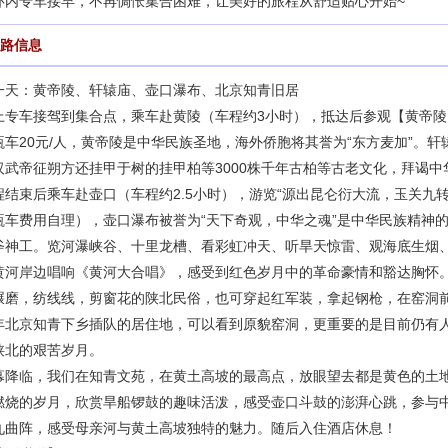
环内专车接早，不再惆怅集合困难，让美好的旅程从舒适贴心开始~
路信息
一天：黄帝陵、轩辕庙、壶口瀑布、北京知青旧居
上专车接驾到集合点，乘车赴黄陵（车程约3小时），抵达后参观【黄帝陵
瓶车20元/人，黄帝陵是中华民族圣地，海外侨胞将其誉为“东方麦加”。
汉武帝征朔方还挂甲于树的挂甲柏等3000株千年古柏等古老文化，拜谒
程结束后乘车赴壶口（车程约2.5小时），游览“源出昆仑衍大流，玉关九转
瓶车费用自理），壶口瀑布被誉为“天下奇观，中华之魂”是中华民族精神
斧神工。览河瀑峡谷、十里龙槽、看彩虹冲天、听旱天惊雷、观海底生烟
黄河岸边唱响《黄河大合唱》，感受到红色岁月中的革命豪情和豁达胸怀
碾磨，纺线线，剪窗花的陕北民俗，也可穿起红军装，拿起钢枪，在窑洞
年北京知青下乡插队的居住地，可以看到原貌窑洞，更重要的是目前仍有
陕北的艰苦岁月。
幕降临，我们在知青文苑，在黄土高坡的最高点，放眼望去都是黄色的土
燃烧的岁月，欣赏旱船锣鼓的趣味活泼，感受壶口斗鼓的澎湃心跳，参与
九曲阵，感受母亲河与黄土高坡独特的魅力。随后入住酒店休息！