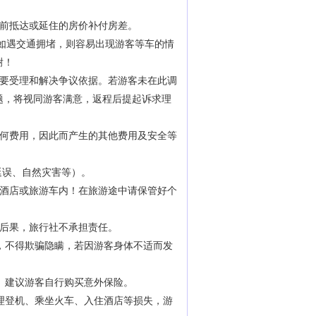
提前抵达或延住的房价补付房差。
，如遇交通拥堵，则容易出现游客等车的情
谢！
主要受理和解决争议依据。若游客未在此调
题，将视同游客满意，返程后提起诉求理
任何费用，因此而产生的其他费用及安全等
延误、自然灾害等）。
在酒店或旅游车内！在旅游途中请保管好个
的后果，旅行社不承担责任。
，不得欺骗隐瞒，若因游客身体不适而发
。建议游客自行购买意外保险。
理登机、乘坐火车、入住酒店等损失，游