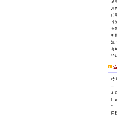
酒
用
门
导
保
购
注
有
特
温
特 
1
府
门
2
同