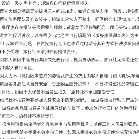
、设施、丢失房卡等，须游客自行赔偿酒店损失。
、西安大部分酒店无法提供三人间或加床，如遇自然单人住一间房，须按
、西安旅游团队及会议较多，旅游车常常入不敷出，旺季时会出现“套车”
；餐厅也存在排队等候用餐的现象，请您给予理解和配合，耐心等待，谢
、游客的投诉诉求，以在西安当地游客自行填写的《服务质量调查表》为
表上反映质量问题，在西安旅行期间也未通过电话等其它方式反映质量问
将不予受理，旅行社不承担任何赔偿责任。
、因客人原因中途自行离团或更改行程，视为自动放弃，旅行社无法退还
题由客人自行承担。
、因人力不可抗拒因素造成的滞留及产生的费用由客人自理（如飞机/火车
、请游客务必注意自身安全，贵重物品随身携带！！不要将贵重物品滞留
的财物，如因个人保管不当发生损失，旅行社不承担赔偿责任。
、旅行社不推荐游客参加人身安全不确定的活动，如游客擅自行动而产生
0、游客必须保证自身身体健康良好的前提下，参加旅行社安排的旅游行程
任何意外，旅行社不承担责任。
1、报名时请提供旅游者的真实姓名与常用手机号，以便工作人员及时联系
2、出发时须随身携带有效身份证件，如因未携带有效身份证件造成无法办