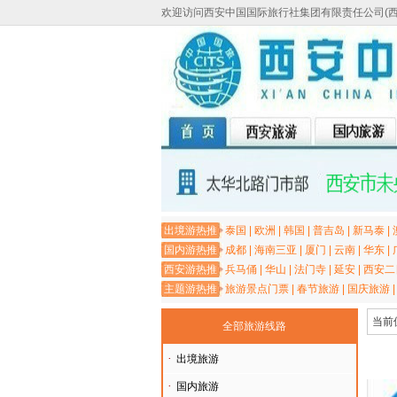
欢迎访问西安中国国际旅行社集团有限责任公司(
出境游热推
泰国
|
欧洲
|
韩国
|
普吉岛
|
新马泰
|
国内游热推
成都
|
海南三亚
|
厦门
|
云南
|
华东
|
西安游热推
兵马俑
|
华山
|
法门寺
|
延安
|
西安二
主题游热推
旅游景点门票
|
春节旅游
|
国庆旅游
当前
全部旅游线路
·
出境旅游
·
国内旅游