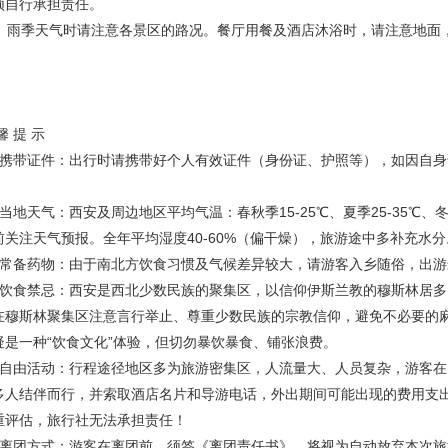
须自行承担责任。
3、雨季天气时请注意各景区的路况。餐厅用餐及酒店沐浴时，请注意地面
馨 提 示
、携带证件：出行时请携带好个人有效证件（身份证、护照等），如因自
。
、当地天气：西安及周边地区平均气温：春秋季15-25℃、夏季25-35℃、
前关注天气预报。全年平均湿度40-60%（偏干燥），旅游途中多补充水分
、常备药物：由于南北方饮食习惯及气候差异较大，请游客入乡随俗，出
、饮食禁忌：西安是西北少数民族的聚集区，以信仰伊斯兰教的穆斯林居
在穆斯林聚集区注意言行举止、尊重少数民族的宗教信仰，避免不必要的
疑是一种“饮食文化”体验，但切勿暴饮暴食、铺张浪费。
、自由活动：行程途径地区多为旅游密集区，人流量大、人员复杂，游客
多人结伴而行，并索取酒店名片和导游电话，外出期间可能出现的费用支
重评估，旅行社无法承担责任！
、离团方式：游客在离团前，须签《离团责任书》，将视为自动放弃本次