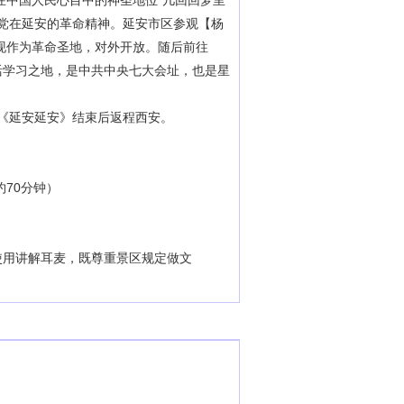
在中国人民心目中的神圣地位"几回回梦里
党在延安的革命精神。延安市区参观【杨
现作为革命圣地，对外开放。随后前往
活学习之地，是中共中央七大会址，也是星
。
《延安延安》结束后返程西安。
约70分钟）
使用讲解耳麦，既尊重景区规定做文