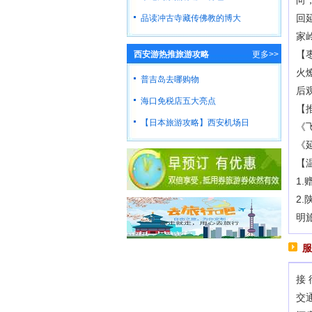
向
回
品读冲古寺藏传佛教的博大
家
【
西安游热推旅游攻略
更多>>
火
普吉岛去哪购物
后
海口免税店五大亮点
【
【日本旅游攻略】西安机场日
《
《
【
1
2
明
服
接 
交