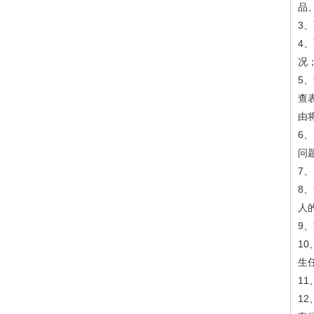
品
3
4
况
5
查
由
6
问
7
8
人
9
1
生
1
1