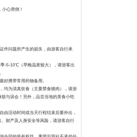
，小心滑倒！
身证件问题所产生的损失，由游客自行承
冬季-5-10℃（早晚温差较大），请游客出
。
游最好携带常用药物备用。
多，均为清真饮食（主要禁食猪肉），请游
麻烦与误会！另外，品尝当地的美食小吃
在自由活动时间或当天行程结束后要外出，
出、财产及人身安全等风险，请游客自行
旅游合同的所有权益，离团后我社不承担任