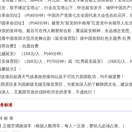
，宝塔建于唐代，高44米，共九层。著名文学家贺敬之热情讴歌了宝塔山
延安，双手搂定宝塔山"，行走在宝塔山下，怀念延安岁月，缅怀中国共产
岭革命旧址】（约40分钟）中国共产党第七次全国代表大会也在此召开。
枣园革命旧址】（约40分钟）被誉为“延安的中南海”它是党中央领导人生
燎原的发祥地。最后可在伟人雕塑前合影，重温延安精神，永远感念党恩
观看中国首部大型历史舞台剧《延安保育院》或中国首部红色主题秀-红秀
推荐自费】：自愿自费
飞越延安》 （158元/人，约40分钟）
延安保育院》（268元/人，约70分钟）或《红秀延安延安》（268元/人，
温馨提示】：
.赠送项目如遇天气或者政府接待以及不可抗力原因取消，均不做退费！
.陕西景区多为国家级无烟无噪音景区，为更加深入的了解陕西文化，建议
旅游人，又紧跟导游步伐聆听历史的变革，不虚此行！
务标准
待 标 准
通
正规空调旅游车（根据人数用车，每人一正座，婴幼儿必须占座。）