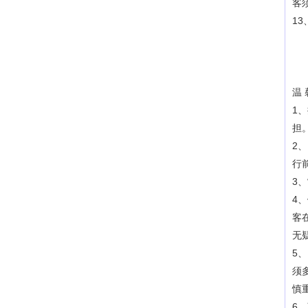
客
1
温 
1
担
2
行
3
4
客
无
5
须
慎
6