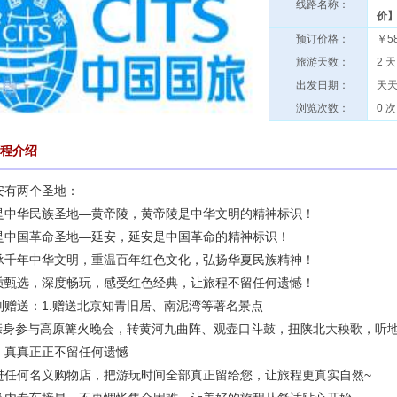
线路名称：
价
预订价格：
￥5
旅游天数：
2 天
出发日期：
天
浏览次数：
0 次
程介绍
安有两个圣地：
是中华民族圣地—黄帝陵，黄帝陵是中华文明的精神标识！
是中国革命圣地—延安，延安是中国革命的精神标识！
承千年中华文明，重温百年红色文化，弘扬华夏民族精神！
质甄选，深度畅玩，感受红色经典，让旅程不留任何遗憾！
别赠送：
1.赠送北京知青旧居、南泥湾等著名景点
.亲身参与高原篝火晚会，转黄河九曲阵、观壶口斗鼓，扭陕北大秧歌，听
，真真正正不留任何遗憾
进任何名义购物店，把游玩时间全部真正留给您，让旅程更真实自然~