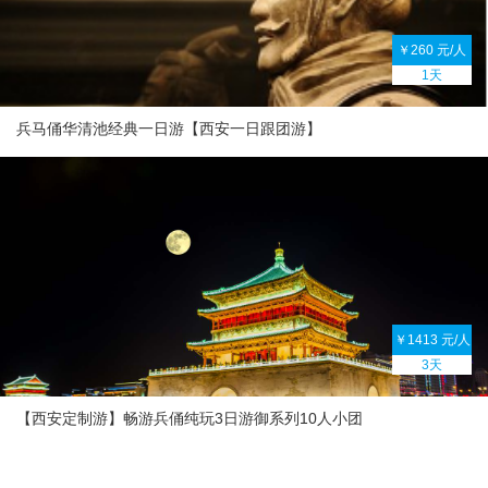
￥260 元/人
1天
兵马俑华清池经典一日游【西安一日跟团游】
￥1413 元/人
3天
【西安定制游】畅游兵俑纯玩3日游御系列10人小团