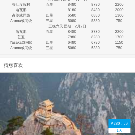
香江度假村
五星
8480
8780
2200
哈瓦那
8180
8480
2000
占婆或同级
四星
6580
6880
1300
Aroma或同级
三星
5080
5380
750
五晚六天 団期：2月2日
哈瓦那
五星
8480
8780
2200
芒五
7980
8280
1700
Yasaka或同级
四星
6480
6780
1150
Aroma或同级
三星
5080
5380
750
猜您喜欢
￥280 元/人
1天