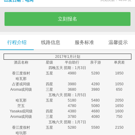
出发日期：电询
立刻报名
行程介绍
线路信息
服务标准
温馨提示
2017年1月计划
酒店名称
星级
半自助行
亲子游
单房差
四晚五天 団期：1月3日
香江度假村
五星
4980
5280
1850
哈瓦那
占婆或同级
四星
3980
4280
1050
Aroma或同级
三星
3680
3980
650
五晚六天 団期：1月5日
哈瓦那
五星
5180
5480
2050
茫五
4780
5080
1650
Yasaka或同级
四星
4380
4680
1600
Aroma或同级
三星
3780
4080
750
五晚六天 団期：1月7日
香江度假村
五星
5280
5580
2150
哈玩那