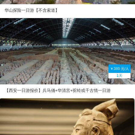
华山探险一日游【不含索道】
￥380 元/人
1天
【西安一日游报价】兵马俑+华清宫+驼铃或千古情一日游