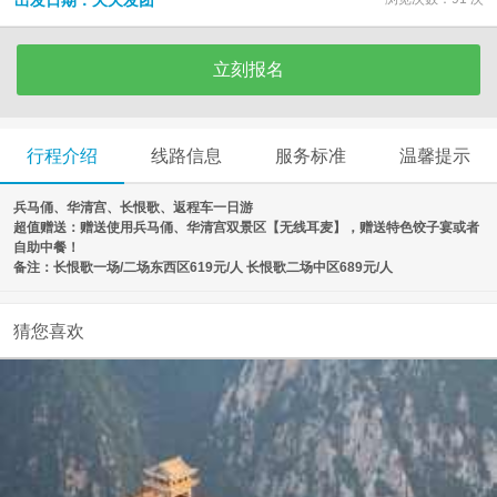
出发日期：天天发团
立刻报名
行程介绍
线路信息
服务标准
温馨提示
兵马俑、华清宫、长恨歌、返程车一日游
超值赠送：赠送使用兵马俑、华清宫双景区【无线耳麦】，赠送特色饺子宴或者
自助中餐！
备注：长恨歌一场/二场东西区619元/人 长恨歌二场中区689元/人
猜您喜欢