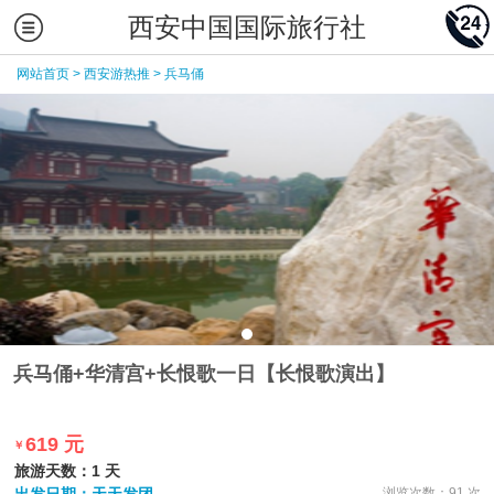
西安中国国际旅行社
网站首页
>
西安游热推
>
兵马俑
兵马俑+华清宫+长恨歌一日【长恨歌演出】
619 元
￥
旅游天数：1 天
浏览次数：91 次