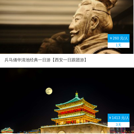
￥260 元/人
1天
兵马俑华清池经典一日游【西安一日跟团游】
￥1413 元/人
3天