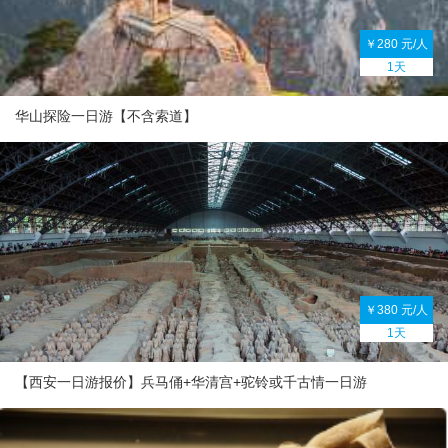
￥280 元/人
1天
华山探险一日游【不含索道】
￥380 元/人
1天
【西安一日游报价】兵马俑+华清宫+驼铃或千古情一日游