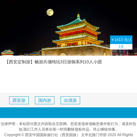
￥1413 元/人
3天
【西安定制游】畅游兵俑纯玩3日游御系列10人小团
西安游
国内游
出境游
法律声明：本站部分图文内容取自互联网。您若发现有侵略您著作权行为，请及时告
知,我们工作人员将在第一时间删除侵权作品、停止继续传播。
Copyright © 西安中国国际旅行社（西安国旅） 太华北路门市部 2020 All Rights