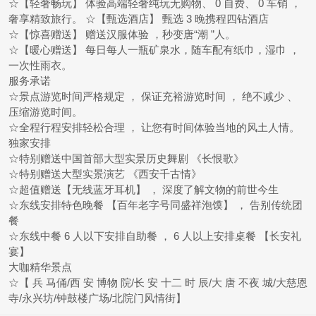
☆【轻奢畅玩】 体验高端轻奢纯玩无购物、 0 自费、 0 车销 ，
奢享精致旅行。 ☆【甄选酒店】 甄选 3 晚携程四钻酒店
☆【惊喜赠送】 赠送汉服体验 ，秒变唐“潮 ”人。
☆【暖心赠送】 每日每人一瓶矿泉水，随车配有纸巾，湿巾 ，
一次性雨衣。
服务承诺
☆景点游览时间严格规定 ， 保证充裕游览时间 ， 绝不减少 、
压缩游览时间。
☆全程行程安排轻松合理 ， 让您有时间体验当地的风土人情。
独家安排
☆特别赠送中国首部大型实景历史舞剧 《长恨歌》
☆特别赠送大型实景演艺 《西安千古情》
☆超值赠送【无线蓝牙耳机】 ， 深度了解文物的前世今生
☆东线安排特色晚餐 【百年老字号同盛祥泡馍】 ， 告别传统团
餐
☆东线中餐 6 人以下安排自助餐 ， 6 人以上安排桌餐 【长安礼
宴】
大咖精华景点
☆【 兵 马俑/西 安 博物 院/长 安 十二 时 辰/大 唐 不夜 城/大慈恩
寺/永兴坊/钟鼓楼广场/北院门风情街】