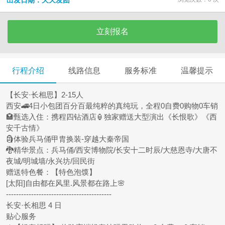
出发日期：天天发团
立刻报名
行程介绍
线路信息
服务标准
温馨提示
【长安·长相思】2-15人
西安🚄4日小包团百分百最纯粹的真纯玩，全程0自费0购物0车销
🏩甄选入住：携程四钻酒店🏮独家赠送大型演出《长恨歌》《西
安千古情》
🗿体验兵马俑甲胄换装-穿越大秦帝国
🐉精华景点：兵马俑/西安博物院/长安十二时辰/大慈恩寺/大唐不
夜城/明城墙/永兴坊/回民街
赠送特色餐：【特色泡馍】
[太阳]自由都在风里.风景都在路上🌸
------------------------------------------
长安·长相思 4 日
贴心服务