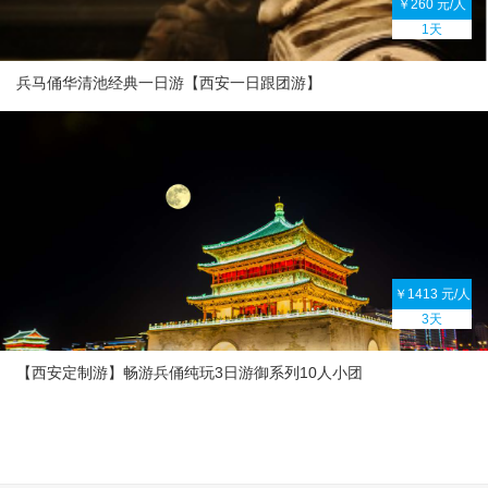
￥260 元/人
1天
兵马俑华清池经典一日游【西安一日跟团游】
￥1413 元/人
3天
【西安定制游】畅游兵俑纯玩3日游御系列10人小团