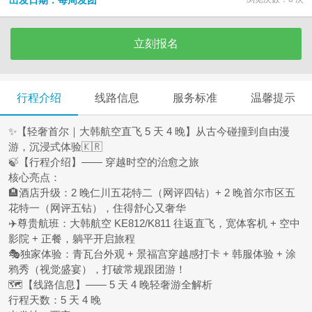
出发日期：每周发团
立刻报名
行程介绍
线路信息
服务标准
温馨提示
✨【轻奢首尔｜大韩航空直飞 5 天 4 晚】从古今碰撞到自由漫
游，沉浸式体验🇰🇷
🍃【行程介绍】—— 穿越时空的治愈之旅
核心亮点
：
🏨
酒店升级
：2 晚仁川五花特二（网评四钻）+ 2 晚首尔市区五
花特一（网评五钻），住得舒心又奢华
✈️
尊贵航班
：大韩航空 KE812/K811 往返直飞，宽体客机 + 空中
影院 + 正餐，躺平开启旅程
🎭
独家体验
：青瓦台外观 + 景福宫穿越感打卡 + 韩服体验 + 涂
鸦秀（视觉盛宴），打破常规跟团游！
🗺️【线路信息】—— 5 天 4 晚轻奢游全解析
行程天数
：5 天 4 晚