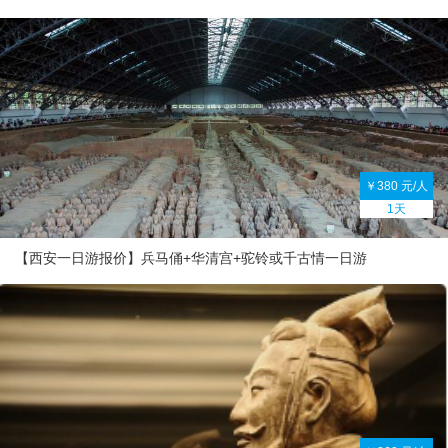
￥380 元/人
1天
【西安一日游报价】兵马俑+华清宫+驼铃或千古情一日游