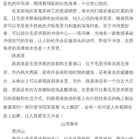
蓝色的环岛湖，围绕着绵延的白色海滩，十分赏心悦目。
在东部地区有鬼斧神工的悬崖峭壁，海水拍打礁岩激起壮观的浪
花，让毛里求斯南端拥有如诗如画、扣人心弦的海岸美景。顺着西海
岸可以享受美不胜收的夕阳美景与刺激的深海钓鱼。至于冲浪爱好
者，可以前往毛里求斯的冲浪中心——塔玛琳，当地有一家教授基础
冲浪技巧的学校，让人轻松学会征服浪头的诀窍。即使不冲浪，在西
海岸的浅滩戏水也是一大享受。
路易港
路易港是毛里求斯的首都和主要港口，位于毛里求斯岛西北海
岸。市内风光秀丽，留有许多殖民地时期的建筑，还有著名的威廉炮
台，从炮台上可以俯视路易港全景。另外，路易港还有一个仿古大庄
园，里面设有仿古蔗糖制造场及酿酒场，在里面可以看见毛里求斯昔
日的面貌和生活方式。到路易港旅游的客人在行程结束后的晚上都会
被邀请到一座印度寺院里观看“火上舞蹈”，会有一名印度人赤着脚在
炭上起舞，让人既紧张又兴奋！
山涧瀑布
黑河山
黑河山是毛里求斯的名山，位于岛西南部，紧靠海岸。黑河山的