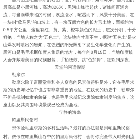
最高点是小黑河峰，高达826米，黑河山峰峦起伏，诸峰间百涧奔
流，每当雨季来临的时候，溪流涨水，喧嚣而下，风景十分美丽。在
一块叫“欣马累”的山坡上，有一块五颜六色的长方形土地，面积约为
0.5平方公里，这里有红、黄、紫、橙等颜色的泥土，层次分明，十分
鲜艳，当地人称之为“五色土”。这块地内寸草不生，据说“五色土”是火
山爆发时喷出的岩浆，在强烈的阳光照射下发生化学变化而产生的。
黑河山是毛里求斯印度人集居的地方，每年的8月15日，当地印度族
人会穿戴着美丽的民族服装，手拍腰鼓、跳“色加舞”，狂欢到深夜。
天堂的闲适假期
勒摩尔
勒摩尔除了富丽堂皇和令人窒息的风景值得驻足外，它在毛里求
斯的历史与记忆中也占有非常重要的地位。在奴隶的历史中，勒摩尔
不但是抵制奴隶的象征，也是毛里求斯纪念废除奴隶制度的焦点，这
座山以及其周围环境景观已经成为圣地。
宁静的海岛
帕里斯民俗村
想体验毛里求斯的乡村生活吗？最好的办法就是到帕里斯民俗
村。依偎在帕里斯山谷中的帕里斯民俗村，会将你完全带入时光倒流