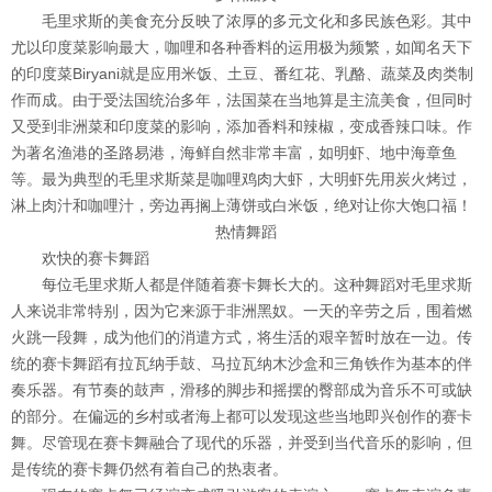
毛里求斯的美食充分反映了浓厚的多元文化和多民族色彩。其中
尤以印度菜影响最大，咖哩和各种香料的运用极为频繁，如闻名天下
的印度菜Biryani就是应用米饭、土豆、番红花、乳酪、蔬菜及肉类制
作而成。由于受法国统治多年，法国菜在当地算是主流美食，但同时
又受到非洲菜和印度菜的影响，添加香料和辣椒，变成香辣口味。作
为著名渔港的圣路易港，海鲜自然非常丰富，如明虾、地中海章鱼
等。最为典型的毛里求斯菜是咖哩鸡肉大虾，大明虾先用炭火烤过，
淋上肉汁和咖哩汁，旁边再搁上薄饼或白米饭，绝对让你大饱口福！
热情舞蹈
欢快的赛卡舞蹈
每位毛里求斯人都是伴随着赛卡舞长大的。这种舞蹈对毛里求斯
人来说非常特别，因为它来源于非洲黑奴。一天的辛劳之后，围着燃
火跳一段舞，成为他们的消遣方式，将生活的艰辛暂时放在一边。传
统的赛卡舞蹈有拉瓦纳手鼓、马拉瓦纳木沙盒和三角铁作为基本的伴
奏乐器。有节奏的鼓声，滑移的脚步和摇摆的臀部成为音乐不可或缺
的部分。在偏远的乡村或者海上都可以发现这些当地即兴创作的赛卡
舞。尽管现在赛卡舞融合了现代的乐器，并受到当代音乐的影响，但
是传统的赛卡舞仍然有着自己的热衷者。