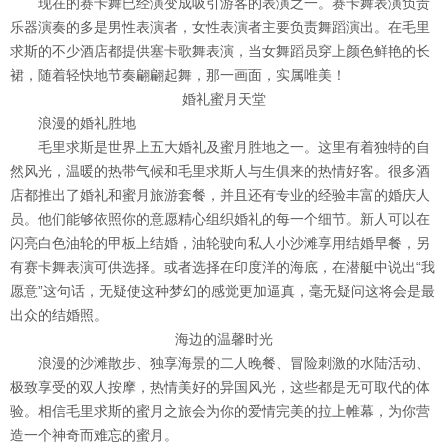
现在的赛卡舞已经演变成吸引游客的表演之一。赛卡舞表演负责
乐器演奏的多是男性表演者，女性表演者主要负责舞蹈演出。在毛里
求斯的不少酒店都提供塞卡歌舞表演，当女舞蹈员穿上颜色鲜艳的长
裙，随着轻快地节奏翩翩起舞，那一画面，实属唯美！
婚礼蜜月天堂
浪漫的婚礼胜地
毛里求斯是世界上五大婚礼及蜜月胜地之一。这里有着独特的自
然风光，温暖的热带气候和毛里求斯人与生俱来的热情好客。很多酒
店都推出了婚礼和蜜月旅游套餐，并且还有专业的经验丰富的婚庆人
员。他们能够依照你的意愿精心组织婚礼的每一个细节。新人可以在
闪亮白色油轮的甲板上结婚，油轮驶向私人小沙滩享用结婚早餐，另
有赛卡舞表演可供选择。或者选择在印度洋的海底，在潜艇中说出“我
愿意”这句话，无疑使这种梦幻的感觉更加逼真，毫无疑问这将会是最
出众的结婚照。
海边的温馨时光
浪漫的沙滩散步、独享海景的二人晚餐、冒险刺激的水陆活动、
极致享受的双人按摩，热情美好的异国风光，这些都是无可取代的体
验。相信毛里求斯的蜜月之旅会为你的爱情完美的拉上帷幕，为你营
造一个神奇而难忘的蜜月。