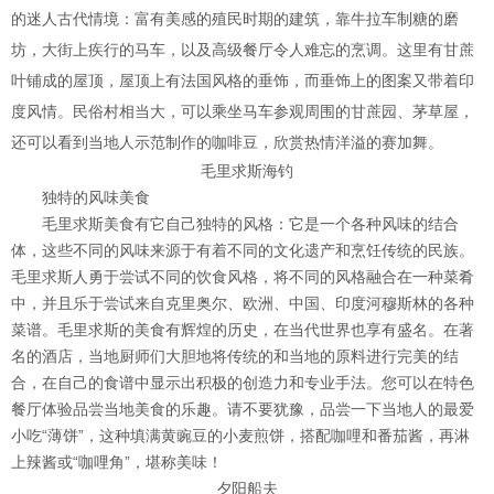
的迷人古代情境：富有美感的殖民时期的建筑，靠牛拉车制糖的磨
坊，大街上疾行的马车，以及高级餐厅令人难忘的烹调。这里有甘蔗
叶铺成的屋顶，屋顶上有法国风格的垂饰，而垂饰上的图案又带着印
度风情。民俗村相当大，可以乘坐马车参观周围的甘蔗园、茅草屋，
还可以看到当地人示范制作的咖啡豆，欣赏热情洋溢的赛加舞。
毛里求斯海钓
独特的风味美食
毛里求斯美食有它自己独特的风格：它是一个各种风味的结合
体，这些不同的风味来源于有着不同的文化遗产和烹饪传统的民族。
毛里求斯人勇于尝试不同的饮食风格，将不同的风格融合在一种菜肴
中，并且乐于尝试来自克里奥尔、欧洲、中国、印度河穆斯林的各种
菜谱。毛里求斯的美食有辉煌的历史，在当代世界也享有盛名。在著
名的酒店，当地厨师们大胆地将传统的和当地的原料进行完美的结
合，在自己的食谱中显示出积极的创造力和专业手法。您可以在特色
餐厅体验品尝当地美食的乐趣。请不要犹豫，品尝一下当地人的最爱
小吃“薄饼”，这种填满黄豌豆的小麦煎饼，搭配咖哩和番茄酱，再淋
上辣酱或“咖哩角”，堪称美味！
夕阳船夫