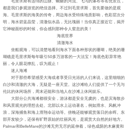
毛里求斯有连绵的山脉、蜿蜒的河流、飞泻的瀑布等名优景点，
都是我们参观游览的绝佳选择。不过到毛里求斯，首先要做的是观
海。毛里求斯的海美的传奇，周边海水受特殊地质影响，色彩层次分
明，海水碧蓝晶莹，清澈似水晶，无比瑰丽！当你真正接近它，揭开
它神秘面纱的时候，你会感到那种令人窒息的美！
海底世界
清澈海水
坐船观海，可以清楚地看到海水下面各种形状的珊瑚，绝美的珊
瑚礁是毛里求斯每年吸引50多万游客的一大法宝！海底色彩异常艳
丽，令人眼花缭乱，叹为观止！
迷人海滩
对于那些希望感受大海或者享受日光浴的人们来说，这里细细的
白沙和清澈的大海，无疑是一座天堂。这沙滩给人们提供了一个无与
伦比的休闲场所，周末还能和当地人在沙滩上休闲娱乐。
大部分公共海滩都很安全，游泳都是安全无虞的，也是滨海散步
和风景观光的理想去处。北部以水上运动著名，例如滑水、风帆冲
浪，深海捕鱼和海上滑翔伞运动等。傍晚还能够观赏落日的余晖。东
部开发较少，还保有旷野原始的壮丽风光，是观赏大自然的好地方。
Palmar和BelleMare的沙滩无穷无尽的延伸着，绿色成荫的木麻黄和