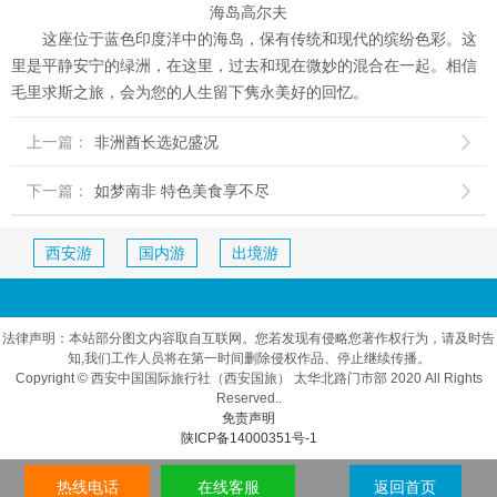
海岛高尔夫
这座位于蓝色印度洋中的海岛，保有传统和现代的缤纷色彩。这
里是平静安宁的绿洲，在这里，过去和现在微妙的混合在一起。相信
毛里求斯之旅，会为您的人生留下隽永美好的回忆。
上一篇：
非洲酋长选妃盛况

下一篇：
如梦南非 特色美食享不尽

西安游
国内游
出境游
法律声明：本站部分图文内容取自互联网。您若发现有侵略您著作权行为，请及时告
知,我们工作人员将在第一时间删除侵权作品、停止继续传播。
Copyright © 西安中国国际旅行社（西安国旅） 太华北路门市部 2020 All Rights
Reserved..
免责声明
陕ICP备14000351号-1
热线电话
在线客服
返回首页