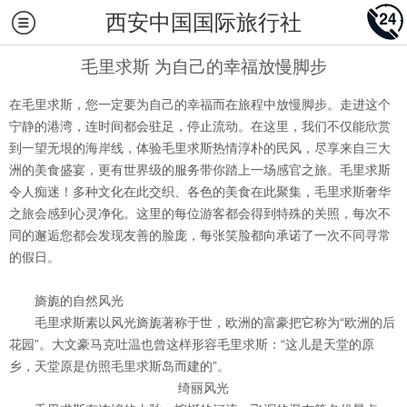
西安中国国际旅行社
毛里求斯 为自己的幸福放慢脚步
在毛里求斯，您一定要为自己的幸福而在旅程中放慢脚步。走进这个
宁静的港湾，连时间都会驻足，停止流动。在这里，我们不仅能欣赏
到一望无垠的海岸线，体验毛里求斯热情淳朴的民风，尽享来自三大
洲的美食盛宴，更有世界级的服务带你踏上一场感官之旅。毛里求斯
令人痴迷！多种文化在此交织、各色的美食在此聚集，毛里求斯奢华
之旅会感到心灵净化。这里的每位游客都会得到特殊的关照，每次不
同的邂逅您都会发现友善的脸庞，每张笑脸都向承诺了一次不同寻常
的假日。
旖旎的自然风光
毛里求斯素以风光旖旎著称于世，欧洲的富豪把它称为“欧洲的后
花园”。大文豪马克吐温也曾这样形容毛里求斯：“这儿是天堂的原
乡，天堂原是仿照毛里求斯岛而建的”。
绮丽风光