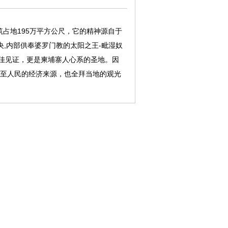
筑占地195万平方公尺，它的精神源自于
央,内部供奉婆罗门教的太阳之王-毗湿奴
佳见证，更是柬埔寨人心系的圣地。因
甚至人民的经济来源，也全拜当地的观光