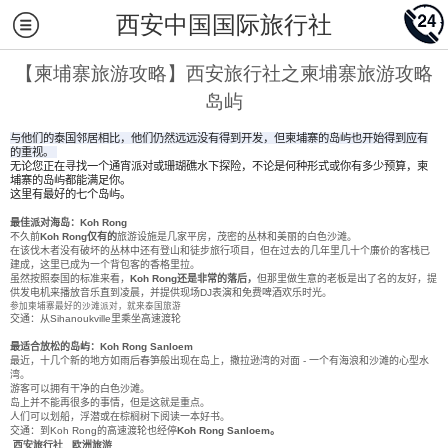
西安中国国际旅行社
【柬埔寨旅游攻略】西安旅行社之柬埔寨旅游攻略
岛屿
与他们的泰国邻居相比，他们仍然远远没有得到开发，但柬埔寨的岛屿也开始得到应有
的重视。
无论您正在寻找一个通宵派对或珊瑚礁水下探险，不论是何种形式或你有多少预算，柬
埔寨的岛屿都能满足你。
这里有最好的七个岛屿。
最佳派对海岛：
Koh Rong
不久前
Koh Rong
仅有的
旅游设施是几家平房，茂密的丛林和美丽的白色沙滩。
在该伐木者没有破坏的丛林中还有登山和徒步旅行项目，但在过去的几年里几十个廉价的客栈已
建成，这里已成为一个背包客的香格里拉。
虽然按照泰国的标准来看，
Koh Rong
还是非常的落后，
但那里做生意的老板是出了名的友好，提
供发电机来播放音乐直到凌晨，并提供现场
DJ
表演和免费啤酒欢乐时光。
参加柬埔寨最好的沙滩派对，就来
泰国旅游
交通：从
Sihanoukville
里乘坐高速渡轮
最适合放松的岛屿：
Koh Rong Sanloem
最近，十几个新的地方如雨后春笋般出现在岛上，撒拉逊湾的对面
-
一个有海浪和沙滩的心型水
湾。
游客可以拥有干净的白色沙滩。
岛上并不能再很多的事情，但是这就是重点。
人们可以划船，浮潜或在棕榈树下阅读一本好书。
交通：到
Koh Rong
的高速渡轮也经停
Koh Rong Sanloem
。
西安旅行社 _欧洲旅游