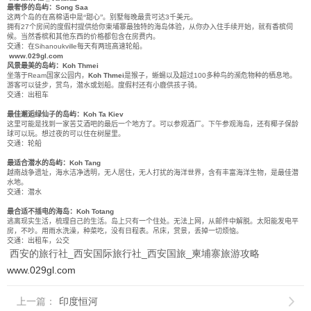
最奢侈的岛屿：
Song Saa
这两个岛的在高棉语中是“甜心”。别墅每晚最贵可达
3
千美元。
拥有
27
个房间的度假村提供给你柬埔寨最独特的海岛体验，从你办入住手续开始，就有香槟伺
候。当然香槟和其他东西的价格都包含在房费内。
交通：在
Sihanoukville
每天有两班高速轮船。
www.029gl.com
风景最美的岛屿：
Koh Thmei
坐落于
Ream
国家公园内，
Koh Thmei
是猴子，蜥蜴以及超过
100
多种鸟的濒危物种的栖息地。
游客可以徒步，赏鸟，潜水或划船。度假村还有小鹿供孩子骑。
交通：出租车
最佳邂逅绿仙子的岛屿：
Koh Ta Kiev
这里可能是找到一家苦艾酒吧的最后一个地方了。可以参观酒厂。下午参观海岛，还有椰子保龄
球可以玩。想过夜的可以住在树屋里。
交通：轮船
最适合潜水的岛屿：
Koh Tang
越南战争遗址，海水洁净透明，无人居住，无人打扰的海洋世界，含有丰富海洋生物，是最佳潜
水地。
交通：潜水
最合适不插电的海岛：
Koh Totang
逃离现实生活，梳理自己的生活。岛上只有一个住处。无法上网，从邮件中解脱。太阳能发电平
房，不吵。用雨水洗澡，种菜吃，没有日程表。吊床，赏景，丢掉一切烦恼。
交通：出租车，公交
西安的旅行社_西安国际旅行社_西安国旅_柬埔寨旅游攻略
www.029gl.com
上一篇：
印度恒河
