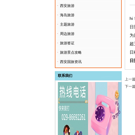
·
西安旅游
·
海岛旅游
h
·
主题旅游
日
·
周边旅游
为
·
旅游签证
超
日
·
旅游景点攻略
日
·
西安国旅资讯
联系我们
上一
下一