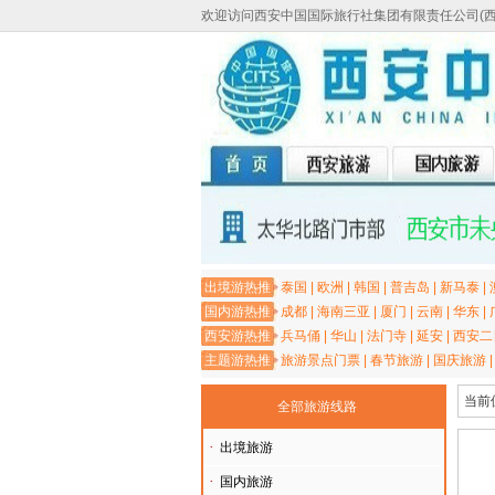
欢迎访问西安中国国际旅行社集团有限责任公司(
出境游热推
泰国
|
欧洲
|
韩国
|
普吉岛
|
新马泰
|
国内游热推
成都
|
海南三亚
|
厦门
|
云南
|
华东
|
西安游热推
兵马俑
|
华山
|
法门寺
|
延安
|
西安二
主题游热推
旅游景点门票
|
春节旅游
|
国庆旅游
当前
全部旅游线路
·
出境旅游
·
国内旅游