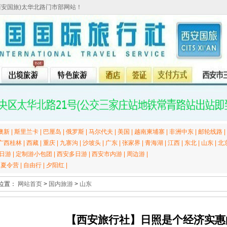
西安国旅)太华北路门市部网站！
澳新
|
斯里兰卡
|
巴厘岛
|
俄罗斯
|
马尔代夫
|
美国
|
越南柬埔寨
|
非洲中东
|
邮轮线路
|
广西桂林
|
西藏
|
重庆
|
九寨沟
|
沙坡头
|
广东
|
张家界
|
青海湖
|
江西
|
东北
|
山东
|
北
日游
|
定制游小包团
|
西安多日游
|
西安市内游
|
周边游
|
|
夏令营
|
自由行
|
夕阳红
|
位置：
网站首页
>
国内旅游
>
山东
【西安旅行社】日照是个经济实惠