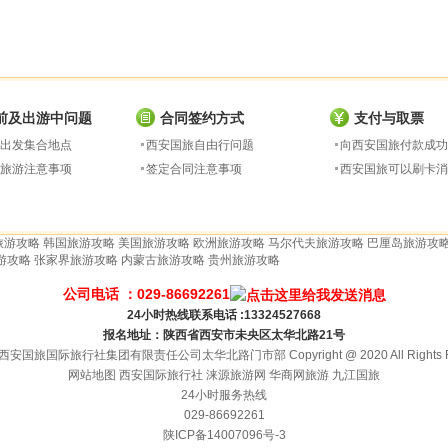
前及出游中问题
合同签约方式
支付与取票
出发集合地点
西安国旅自由行问题
向西安国旅付款成功
旅游注意事项
签定合同注意事项
西安国旅可以刷卡消
旅游攻略
韩国旅游攻略
美国旅游攻略
欧洲旅游攻略
马尔代夫旅游攻略
巴厘岛旅游攻
游攻略
张家界旅游攻略
内蒙古旅游攻略
贵州旅游攻略
公司电话 ：029-86692261
24小时热线联系电话 :13324527668
报名地址：陕西省西安市未央区太华北路21号
安国旅国际旅行社集团有限责任公司太华北路门市部 Copyright @ 2020 All Rights Re
网站地图
西安国际旅行社
涞源旅游网
华商网旅游
九江国旅
24小时服务热线
029-86692261
陕ICP备14007096号-3