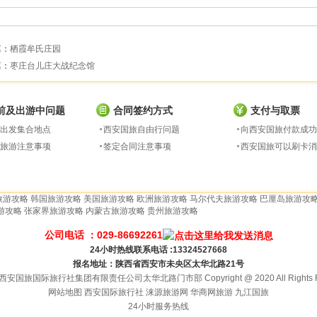
篇：
栖霞牟氏庄园
篇：
枣庄台儿庄大战纪念馆
前及出游中问题
合同签约方式
支付与取票
出发集合地点
西安国旅自由行问题
向西安国旅付款成功
旅游注意事项
签定合同注意事项
西安国旅可以刷卡消
旅游攻略
韩国旅游攻略
美国旅游攻略
欧洲旅游攻略
马尔代夫旅游攻略
巴厘岛旅游攻
游攻略
张家界旅游攻略
内蒙古旅游攻略
贵州旅游攻略
公司电话 ：029-86692261
24小时热线联系电话 :13324527668
报名地址：陕西省西安市未央区太华北路21号
安国旅国际旅行社集团有限责任公司太华北路门市部 Copyright @ 2020 All Rights Re
网站地图
西安国际旅行社
涞源旅游网
华商网旅游
九江国旅
24小时服务热线