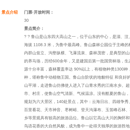
景点介绍
门票·开放时间：
30
景点简介：
? ? 鲁山是山东四大高山之一，位于山东的中心，是淄、
海拔 1108.3 米，为鲁中最高峰。鲁山森林公园位于主峰的
内群山耸立、沟壑纵横、飞瀑流泉、森林茂密，是典型的
的养马场，历经600余年，又是建国后第一批国营林场，
源十分丰富，森林覆盖率达 90%以上，有植物种类1300种，
种，堪称鲁中动植物王国。鲁山台阶状的地貌特征 和良好
山平湖，走进鲁山仿佛使人进入了山青水秀的江南水乡。超
市、村庄，使鲁山空气清新、气候温凉。没有酷夏的鲁山，
规划为六大景区，140处景点，其中：云海日出、四雄争
百里看花、天市神音、枣树峪、登天沟瀑布、玉笛峰石林、
乡等景观具有较高的旅游品位。鲁山以它高山大川的胸怀和
鸟语花香的大自然风貌，成为鲁中一处得天独厚的旅游胜地