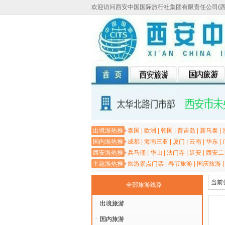
欢迎访问西安中国国际旅行社集团有限责任公司(
出境游热推
泰国
|
欧洲
|
韩国
|
普吉岛
|
新马泰
|
国内游热推
成都
|
海南三亚
|
厦门
|
云南
|
华东
|
西安游热推
兵马俑
|
华山
|
法门寺
|
延安
|
西安二
主题游热推
旅游景点门票
|
春节旅游
|
国庆旅游
当前
全部旅游线路
·
出境旅游
·
国内旅游