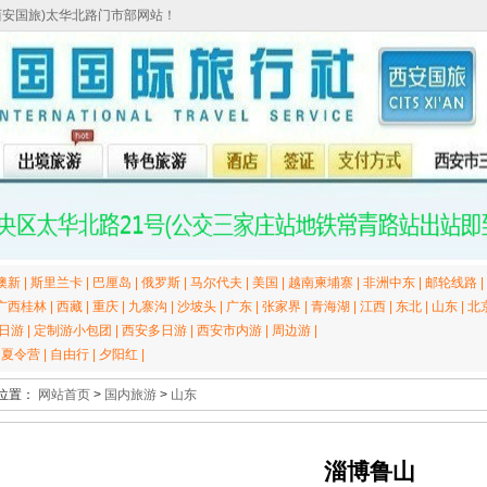
西安国旅)太华北路门市部网站！
澳新
|
斯里兰卡
|
巴厘岛
|
俄罗斯
|
马尔代夫
|
美国
|
越南柬埔寨
|
非洲中东
|
邮轮线路
|
广西桂林
|
西藏
|
重庆
|
九寨沟
|
沙坡头
|
广东
|
张家界
|
青海湖
|
江西
|
东北
|
山东
|
北
日游
|
定制游小包团
|
西安多日游
|
西安市内游
|
周边游
|
|
夏令营
|
自由行
|
夕阳红
|
位置：
网站首页
>
国内旅游
>
山东
淄博鲁山