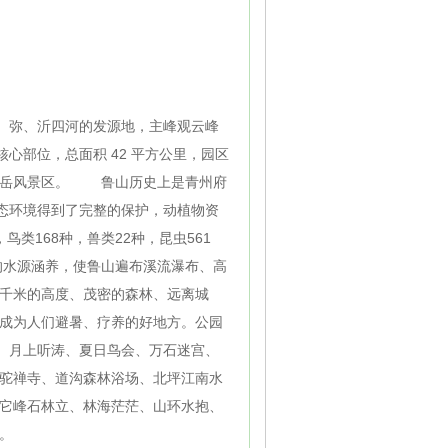
汶、弥、沂四河的发源地，主峰观云峰
核心部位，总面积 42 平方公里，园区
山岳风景区。 鲁山历史上是青州府
生态环境得到了完整的保护，动植物资
鸟类168种，兽类22种，昆虫561
的水源涵养，使鲁山遍布溪流瀑布、高
千米的高度、茂密的森林、远离城
成为人们避暑、疗养的好地方。公园
秀、月上听涛、夏日鸟会、万石迷宫、
驼禅寺、道沟森林浴场、北坪江南水
它峰石林立、林海茫茫、山环水抱、
。