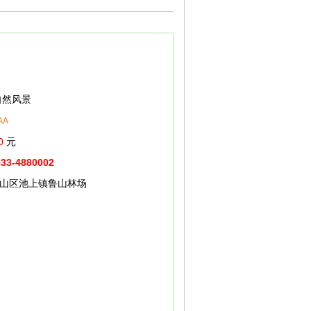
然风景
AA
0
元
533-4880002
山区池上镇鲁山林场