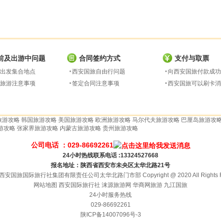
前及出游中问题
合同签约方式
支付与取票
出发集合地点
西安国旅自由行问题
向西安国旅付款成功
旅游注意事项
签定合同注意事项
西安国旅可以刷卡消
旅游攻略
韩国旅游攻略
美国旅游攻略
欧洲旅游攻略
马尔代夫旅游攻略
巴厘岛旅游攻
游攻略
张家界旅游攻略
内蒙古旅游攻略
贵州旅游攻略
公司电话 ：029-86692261
24小时热线联系电话 :13324527668
报名地址：陕西省西安市未央区太华北路21号
安国旅国际旅行社集团有限责任公司太华北路门市部 Copyright @ 2020 All Rights Re
网站地图
西安国际旅行社
涞源旅游网
华商网旅游
九江国旅
24小时服务热线
029-86692261
陕ICP备14007096号-3