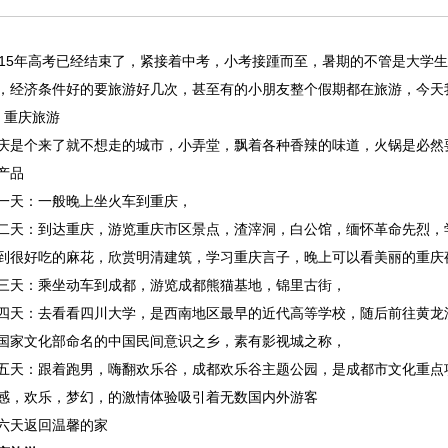
015年高考已经结束了，紧接着中考，小考接踵而至，暑期的不管是大学
，经济条件好的要旅游好几次，甚至有的小朋友整个假期都在旅游，今天
，重庆旅游
庆是个来了就不想走的城市，小弄堂，飘着各种香辣的味道，火锅是必然
产品
一天：一般晚上坐火车到重庆，
二天：到达重庆，游览重庆市区景点，渣滓洞，白公馆，缅怀革命先烈，
到很好吃的麻花，欣赏明清建筑，学习重庆言子，晚上可以看美丽的重庆
三天：乘坐动车到成都，游览成都熊猫基地，锦里古街，
四天：去看看四川大学，是西南地区最早的近代高等学校，随后前往黄龙
国家文化部命名的中国民间意识之乡，素有影视城之称，
五天：跟着跑男，嗨翻欢乐谷，成都欢乐谷主题公园，是成都市文化重点
感，欢乐，梦幻，的激情体验吸引着无数国内外游客
六天返回温馨的家