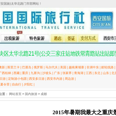
西安国旅)太华北路门市部网站！
澳新
|
斯里兰卡
|
巴厘岛
|
俄罗斯
|
马尔代夫
|
美国
|
越南柬埔寨
|
非洲中东
|
邮轮线路
|
广西桂林
|
西藏
|
重庆
|
九寨沟
|
沙坡头
|
广东
|
张家界
|
青海湖
|
江西
|
东北
|
山东
|
北
日游
|
定制游小包团
|
西安多日游
|
西安市内游
|
周边游
|
|
夏令营
|
自由行
|
夕阳红
|
位置：
网站首页
>
国内旅游
>
成都
2015年暑期我最大之重庆