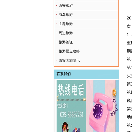
·
西安旅游
·
海岛旅游
2
·
主题旅游
次
·
周边旅游
1
·
旅游签证
重
期
·
旅游景点攻略
第
·
西安国旅资讯
第
联系我们
买
第
第
说
第
动
第