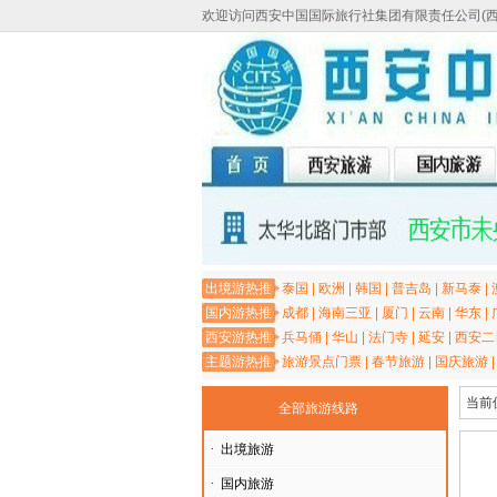
欢迎访问西安中国国际旅行社集团有限责任公司(
出境游热推
泰国
|
欧洲
|
韩国
|
普吉岛
|
新马泰
|
国内游热推
成都
|
海南三亚
|
厦门
|
云南
|
华东
|
西安游热推
兵马俑
|
华山
|
法门寺
|
延安
|
西安二
主题游热推
旅游景点门票
|
春节旅游
|
国庆旅游
当前
全部旅游线路
·
出境旅游
·
国内旅游