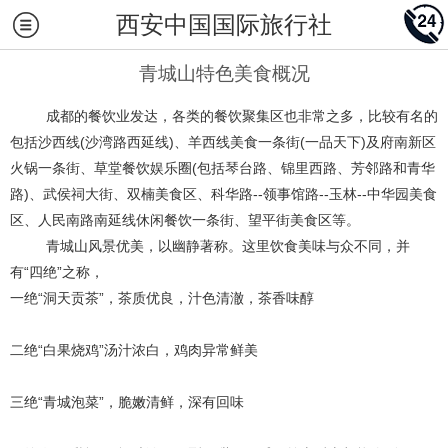
西安中国国际旅行社
青城山特色美食概况
成都的餐饮业发达，各类的餐饮聚集区也非常之多，比较有名的
包括沙西线(沙湾路西延线)、羊西线美食一条街(一品天下)及府南新区
火锅一条街、草堂餐饮娱乐圈(包括琴台路、锦里西路、芳邻路和青华
路)、武侯祠大街、双楠美食区、科华路--领事馆路--玉林--中华园美食
区、人民南路南延线休闲餐饮一条街、望平街美食区等。
青城山风景优美，以幽静著称。这里饮食美味与众不同，并
有“四绝”之称，
一绝“洞天贡茶”，茶质优良，汁色清澈，茶香味醇
二绝“白果烧鸡”汤汁浓白，鸡肉异常鲜美
三绝“青城泡菜”，脆嫩清鲜，深有回味