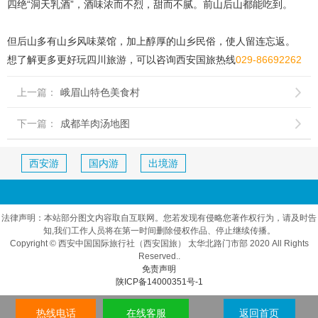
四绝“洞天乳酒”，酒味浓而不烈，甜而不腻。前山后山都能吃到。
但后山多有山乡风味菜馆，加上醇厚的山乡民俗，使人留连忘返。
想了解更多更好玩
四川旅游
，可以咨询
西安国旅
热线
029-86692262
上一篇：
峨眉山特色美食村

下一篇：
成都羊肉汤地图

西安游
国内游
出境游
法律声明：本站部分图文内容取自互联网。您若发现有侵略您著作权行为，请及时告
知,我们工作人员将在第一时间删除侵权作品、停止继续传播。
Copyright © 西安中国国际旅行社（西安国旅） 太华北路门市部 2020 All Rights
Reserved..
免责声明
陕ICP备14000351号-1
热线电话
在线客服
返回首页