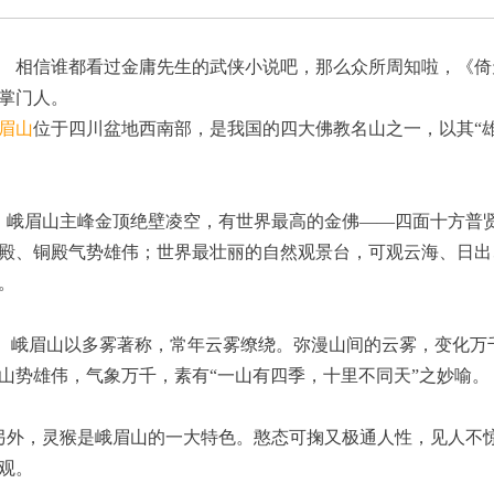
所周知啦，《倚天屠龙记》中的周芷若便是峨眉派
掌门人。
眉山
位于四川盆地西南部，是我国的四大佛教名山之一，以其“
界最大的金属建筑群，金殿、
殿、铜殿气势雄伟；世界最壮丽的自然观景台，可观云海、日出
。
化万千，把峨眉山装点得婀娜多姿。峨眉
山势雄伟，气象万千，素有“一山有四季，十里不同天”之妙喻。
另外，灵猴是峨眉山的一大特色。憨态可掬又极通人性，见人不
观。