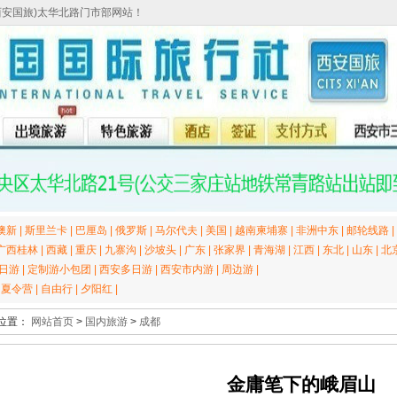
西安国旅)太华北路门市部网站！
澳新
|
斯里兰卡
|
巴厘岛
|
俄罗斯
|
马尔代夫
|
美国
|
越南柬埔寨
|
非洲中东
|
邮轮线路
|
广西桂林
|
西藏
|
重庆
|
九寨沟
|
沙坡头
|
广东
|
张家界
|
青海湖
|
江西
|
东北
|
山东
|
北
日游
|
定制游小包团
|
西安多日游
|
西安市内游
|
周边游
|
|
夏令营
|
自由行
|
夕阳红
|
位置：
网站首页
>
国内旅游
>
成都
金庸笔下的峨眉山