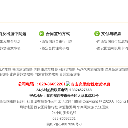
前及出游中问题
合同签约方式
支付与取票
出发集合地点
西安国旅自由行问题
向西安国旅付款成功
旅游注意事项
签定合同注意事项
西安国旅可以刷卡消
旅游攻略
韩国旅游攻略
美国旅游攻略
欧洲旅游攻略
马尔代夫旅游攻略
巴厘岛旅游攻
游攻略
张家界旅游攻略
内蒙古旅游攻略
贵州旅游攻略
公司电话 ：029-86692261
24小时热线联系电话 :13324527668
报名地址：陕西省西安市未央区太华北路21号
安国旅国际旅行社集团有限责任公司太华北路门市部 Copyright @ 2020 All Rights Re
网站地图
西安国际旅行社
涞源旅游网
华商网旅游
九江国旅
24小时服务热线
029-86692261
陕ICP备14007096号-3