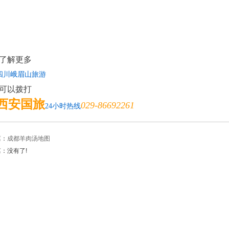
了解更多
四川峨眉山旅游
可以拨打
西安国旅
029-86692261
24小时热线
篇：
成都羊肉汤地图
：没有了!