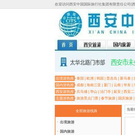
欢迎访问西安中国国际旅行社集团有限责任公司(
出境游热推
泰国
|
欧洲
|
韩国
|
普吉岛
|
新马泰
|
国内游热推
成都
|
海南三亚
|
厦门
|
云南
|
华东
|
西安游热推
兵马俑
|
华山
|
法门寺
|
延安
|
西安二
主题游热推
旅游景点门票
|
春节旅游
|
国庆旅游
当前
全部旅游线路
·
出境旅游
·
国内旅游