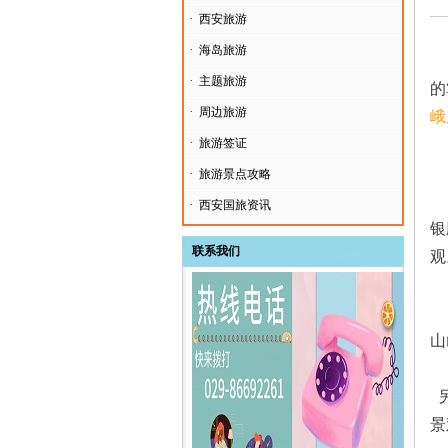
·
西安旅游
·
海岛旅游
        相信谁都看过金庸先生的武侠小说吧，那么众
·
主题旅游
的
·
周边旅游
峨
·
旅游签证
·
旅游景点攻略
      峨眉山主峰金顶绝壁凌空，有世界最高的金佛——四面十方普贤；世
·
西安国旅资讯
银
联系我们
观
       峨眉山以多雾著称，常年云雾缭绕。弥漫山间的云雾，变
山
景