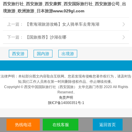
西安旅行社_西安旅游_西安康辉_西安国际旅行社_西安旅游公司_出
境旅游_欧洲旅游_日本旅游
www.029gl.com
上一篇：
【青海湖旅游攻略】女人骑单车去青海湖

下一篇：
【国旅推荐】沙湖在哪

西安游
国内游
出境游
法律声明：本站部分图文内容取自互联网。您若发现有侵略您著作权行为，请及时告
知,我们工作人员将在第一时间删除侵权作品、停止继续传播。
Copyright © 西安中国国际旅行社（西安国旅） 太华北路门市部 2020 All Rights
Reserved..
免责声明
陕ICP备14000351号-1
热线电话
在线客服
返回首页