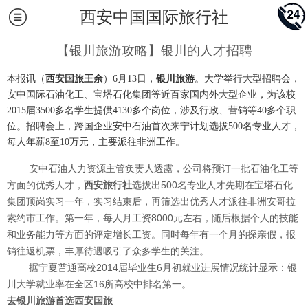
西安中国国际旅行社
【银川旅游攻略】银川的人才招聘
本报讯（
西安国旅王余
）6月13日，
银川旅游
。大学举行大型招聘会，
安中国际石油化工、宝塔石化集团等近百家国内外大型企业，为该校
2015届3500多名学生提供4130多个岗位，涉及行政、营销等40多个职
位。招聘会上，跨国企业安中石油首次来宁计划选拔500名专业人才，
每人年薪8至10万元，主要派往非洲工作。
安中石油人力资源主管负责人透露，公司将预订一批石油化工等
方面的优秀人才，
西安旅行社
选拔出500名专业人才先期在宝塔石化
集团顶岗实习一年，实习结束后，再筛选出优秀人才派往非洲安哥拉
索约市工作。第一年，每人月工资8000元左右，随后根据个人的技能
和业务能力等方面的评定增长工资。同时每年有一个月的探亲假，报
销往返机票，丰厚待遇吸引了众多学生的关注。
据宁夏普通高校2014届毕业生6月初就业进展情况统计显示：银
川大学就业率在全区16所高校中排名第一。
去银川旅游首选西安国旅