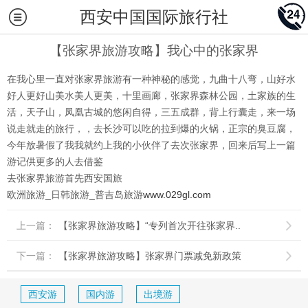
西安中国国际旅行社
【张家界旅游攻略】我心中的张家界
在我心里一直对张家界旅游有一种神秘的感觉，九曲十八弯，山好水
好人更好山美水美人更美，十里画廊，张家界森林公园，土家族的生
活，天子山，凤凰古城的悠闲自得，三五成群，背上行囊走，来一场
说走就走的旅行，，去长沙可以吃的拉到爆的火锅，正宗的臭豆腐，
今年放暑假了我我就约上我的小伙伴了去次张家界，回来后写上一篇
游记供更多的人去借鉴
去张家界旅游首先西安国旅
欧洲旅游_
日韩旅游_普吉岛旅游
www.029gl.com
上一篇：
【张家界旅游攻略】“专列首次开往张家界..

下一篇：
【张家界旅游攻略】张家界门票减免新政策

西安游
国内游
出境游