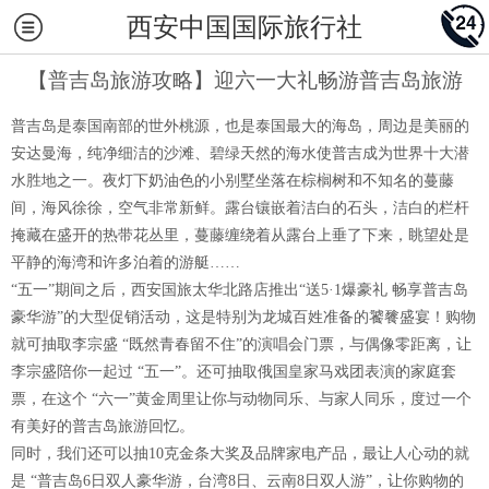
西安中国国际旅行社
【普吉岛旅游攻略】迎六一大礼畅游普吉岛旅游
普吉岛是泰国南部的世外桃源，也是泰国最大的海岛，周边是美丽的
安达曼海，纯净细洁的沙滩、碧绿天然的海水使普吉成为世界十大潜
水胜地之一。夜灯下奶油色的小别墅坐落在棕榈树和不知名的蔓藤
间，海风徐徐，空气非常新鲜。露台镶嵌着洁白的石头，洁白的栏杆
掩藏在盛开的热带花丛里，蔓藤缠绕着从露台上垂了下来，眺望处是
平静的海湾和许多泊着的游艇……
“五一”期间之后，西安国旅太华北路店推出“送5·1爆豪礼 畅享普吉岛
豪华游”的大型促销活动，这是特别为龙城百姓准备的饕餮盛宴！购物
就可抽取李宗盛 “既然青春留不住”的演唱会门票，与偶像零距离，让
李宗盛陪你一起过 “五一”。还可抽取俄国皇家马戏团表演的家庭套
票，在这个 “六一”黄金周里让你与动物同乐、与家人同乐，度过一个
有美好的普吉岛旅游回忆。
同时，我们还可以抽10克金条大奖及品牌家电产品，最让人心动的就
是 “普吉岛6日双人豪华游，台湾8日、云南8日双人游”，让你购物的