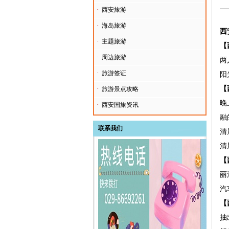
·
西安旅游
·
海岛旅游
西
·
主题旅游
【
·
周边旅游
两
·
旅游签证
阳
【
·
旅游景点攻略
晚
·
西安国旅资讯
融
联系我们
清
清
【
丽
汽
【
抽