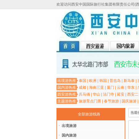
欢迎访问西安中国国际旅行社集团有限责任公司(
出境游热推
泰国
|
欧洲
|
韩国
|
普吉岛
|
新马泰
|
国内游热推
成都
|
海南三亚
|
厦门
|
云南
|
华东
|
西安游热推
兵马俑
|
华山
|
法门寺
|
延安
|
西安二
主题游热推
旅游景点门票
|
春节旅游
|
国庆旅游
当前
全部旅游线路
·
出境旅游
·
国内旅游