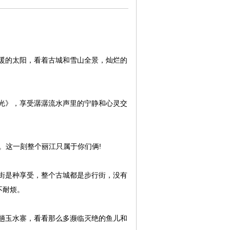
暖的太阳，看着古城和雪山全景，灿烂的
光》，享受潺潺流水声里的宁静和心灵交
气。这一刻整个丽江只属于你们俩!
街是种享受，整个古城都是步行街，没有
不耐烦。
趟玉水寨，看看那么多濒临灭绝的鱼儿和