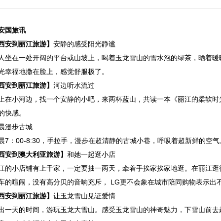
安国旅
讯
西安到
丽江
旅游】
安静的感受阳光静谧
人坐在一处开阔的平台或山坡上，喝着玉龙雪山的雪水泡的绿茶，晒着暖
光幸福地撒在脸上，感觉舒服极了。
西安到
丽江
旅游】
河边听水流过
上在小河边，找一个安静的小吧，来两杯蓝山，共读一本《丽江的柔软时
的快感。
晨漫步古城
晨7：00-8:30，手拉手，漫步在超清静的古城小巷，呼吸着超新鲜的空
西安到澳大利亚旅游】
和她一起逛小店
江的小店铺有上千家，一定要抽一两天，牵着手挨家挨家地逛。在丽江逛
车的喧闹，没有高分贝的音响充斥， LG更不会象在城市陪同购物表示出
西安到
丽江
旅游】
让玉龙雪山见证爱情
出一天的时间，游玩玉龙大雪山。感受玉龙雪山的神奇魅力，下雪山前去