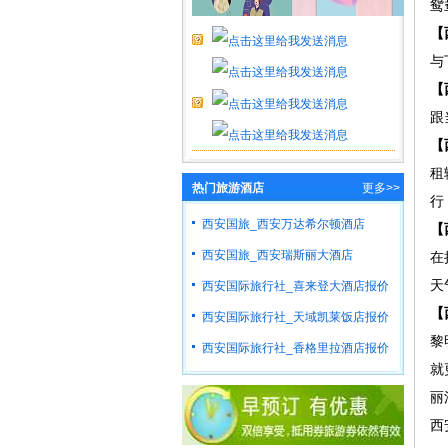
鸳
【
与
【
跟
【
租
热门旅游酒店
更多>>
行
西安国旅_西安万达希尔顿酒店
【
西安国旅_西安瑞斯丽大酒店
在
天
西安国际旅行社_喜来登大酒店报价
【
西安国际旅行社_天域凯莱饭店报价
黎
西安国际旅行社_香格里拉酒店报价
就
丽
西