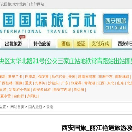
西安国旅)太华北路门市部网站！
澳新
|
斯里兰卡
|
巴厘岛
|
俄罗斯
|
马尔代夫
|
美国
|
越南柬埔寨
|
非洲中东
|
邮轮线路
|
广西桂林
|
西藏
|
重庆
|
九寨沟
|
沙坡头
|
广东
|
张家界
|
青海湖
|
江西
|
东北
|
山东
|
北
日游
|
定制游小包团
|
西安多日游
|
西安市内游
|
周边游
|
|
夏令营
|
自由行
|
夕阳红
|
位置：
网站首页
>
国内旅游
>
云南
西安国旅_丽江艳遇旅游