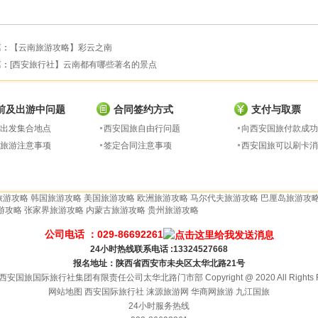
篇：
【云南旅游攻略】彩云之南
篇：
[西安旅行社】云南都有哪些著名的景点
前及出游中问题
合同签约方式
支付与取票
出发集合地点
西安国旅自由行问题
向西安国旅付款成功
旅游注意事项
签定合同注意事项
西安国旅可以刷卡消
旅游攻略
韩国旅游攻略
美国旅游攻略
欧洲旅游攻略
马尔代夫旅游攻略
巴厘岛旅游攻
游攻略
张家界旅游攻略
内蒙古旅游攻略
贵州旅游攻略
公司电话 ：029-86692261
24小时热线联系电话 :13324527668
报名地址：陕西省西安市未央区太华北路21号
安国旅国际旅行社集团有限责任公司太华北路门市部 Copyright @ 2020 All Rights Re
网站地图
西安国际旅行社
涞源旅游网
华商网旅游
九江国旅
24小时服务热线