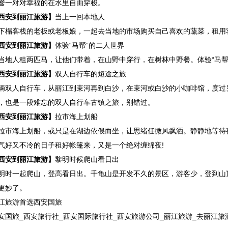
鸯一对对幸福的在水里自由穿梭。
西安到
丽江
旅游】
当上一回本地人
下榻客栈的老板或老板娘，一起去当地的市场购买自己喜欢的蔬菜，租用
西安到
丽江
旅游】
体验“马帮”的二人世界
当地人租两匹马，让他们带着，在山野中穿行，在树林中野餐。体验“马帮
西安到
丽江
旅游】
双人自行车的短途之旅
辆双人自行车，从丽江到束河再到白沙，在束河或白沙的小咖啡馆，度过
，也是一段难忘的双人自行车古镇之旅，别错过。
西安到
丽江
旅游】
拉市海上划船
拉市海上划船，或只是在湖边依偎而坐，让思绪任微风飘洒。静静地等待
气好又不冷的日子租好帐篷来，又是一个绝对缠绵夜!
西安到丽江旅游】
黎明时候爬山看日出
明时一起爬山，登高看日出。千龟山是开发不久的景区，游客少，登到山
更妙了。
江旅游首选西安国旅
安国旅_西安旅行社_西安国际旅行社_西安旅游公司_丽江旅游_去丽江旅