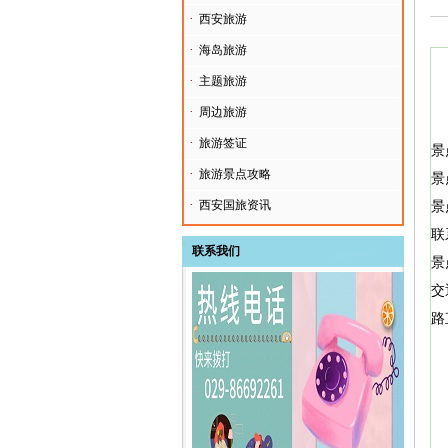
·
西安旅游
·
海岛旅游
·
主题旅游
·
周边旅游
·
旅游签证
景
·
旅游景点攻略
景
·
西安国旅资讯
景
联
联系我们
景
交
路