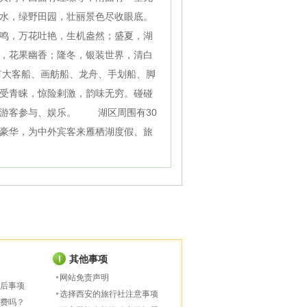
水，绿野田园，壮丽景色尽收眼底。
鸣，万花吐艳，生机盎然；盛夏，湖
，花果幽香；隆冬，银装世界，清白
有大客船、画舫船、龙舟、手划船、脚
受青睐，惊险剌激，韵味无穷。碰碰
的游客参与、娱乐。 湖区周围有30
豪华，为中外宾客来雁栖湖度假、旅
其他事项
网站免责声明
后事项
选择西安的旅行社注意事项
费吗？