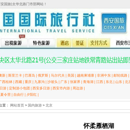
西安国旅)太华北路门市部网站！
澳新
|
斯里兰卡
|
巴厘岛
|
俄罗斯
|
马尔代夫
|
美国
|
越南柬埔寨
|
非洲中东
|
邮轮线路
|
广西桂林
|
西藏
|
重庆
|
九寨沟
|
沙坡头
|
广东
|
张家界
|
青海湖
|
江西
|
东北
|
山东
|
北
日游
|
定制游小包团
|
西安多日游
|
西安市内游
|
周边游
|
|
夏令营
|
自由行
|
夕阳红
|
位置：
网站首页
>
国内旅游
>
北京
怀柔雁栖湖