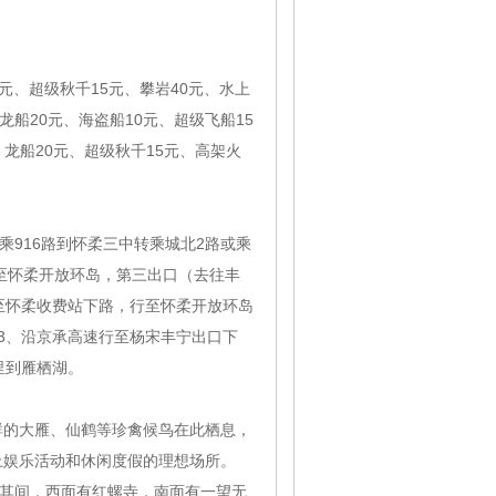
25元、超级秋千15元、攀岩40元、水上
龙船20元、海盗船10元、超级飞船15
元、龙船20元、超级秋千15元、高架火
乘916路到怀柔三中转乘城北2路或乘
路直行至怀柔开放环岛，第三出口（去往丰
行至怀柔收费站下路，行至怀柔开放环岛
 3、沿京承高速行至杨宋丰宁出口下
里到雁栖湖。
成群的大雁、仙鹤等珍禽候鸟在此栖息，
娱乐活动和休闲度假的理想场所。
其间，西面有红螺寺，南面有一望无