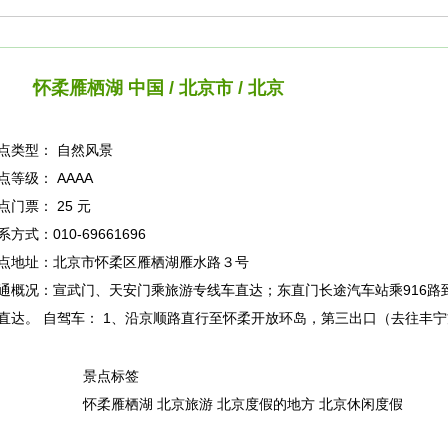
怀柔雁栖湖
中国 / 北京市 / 北京
点类型：
自然风景
点等级：
AAAA
点门票：
25
元
系方式：
010-69661696
点地址：
北京市怀柔区雁栖湖雁水路３号
通概况：
宣武门、天安门乘旅游专线车直达；东直门长途汽车站乘916路到
直达。 自驾车： 1、沿京顺路直行至怀柔开放环岛，第三出口（去往丰
景点标签
怀柔雁栖湖 北京旅游 北京度假的地方 北京休闲度假