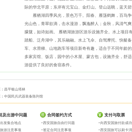
际的华北平原；东岸有元宝山、金灯山。登山远眺，蓝天碧
雁栖湖四季风光，景色万千。阳春、雁荡鹤舞，百鸟争
光山色，青翠欲滴，击水漫游，飘逸醉人；金秋，风清气爽
朦胧，如诗如画。 雁栖湖旅游区游乐设施齐全。水上项目
踏船、泛舟湖中，其乐融融。水上飞伞、自驾摩托、快艇备
车、水滑梯、山地跑车等项目新奇有趣，适合于不同年龄
多家宾馆、饭店，园中的小木屋、蒙古包，设施齐全，舒适
游提供了良好的食宿条件。
篇：
昌平银山塔林
篇：
中国民兵武器装备陈列馆
前及出游中问题
合同签约方式
支付与取票
出发集合地点
西安国旅自由行问题
向西安国旅付款成功
旅游注意事项
签定合同注意事项
西安国旅可以刷卡消