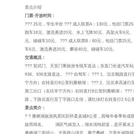
景点介绍
门票·开放时间：
??? 25元，学生半价 ??? 成人联票A：130元，包括门票
跑车18元、激流勇进20元、水上飞降30元、高架火车6元、
元、碰碰车10元。 ??? 成人联票B：80元，包括门票25
车6元、激流勇进20元、攀岩40元、碰碰车10元。
交通概况：
??? 宣武门、天安门乘旅游专线车直达；东直门长途汽车站
936、936支路直达。 ??? 自驾车： ??? 1、沿京顺
宁方向）右转直行8公里到雁栖湖； ??? 2、沿京承高速
第三出口（去往丰宁方向）右转直行8公里到雁栖湖； ???
路，下路后直行至丁字路口左传，遇红绿灯右转直行2.5公
景点简介：
? ? 雁栖湖旅游风景区距怀柔县城8公里，因每年春季有
故而得名。 湖区气候宜人，湖水清纯碧蓝，是开展水上
雁栖湖三面环山。北面群山绵亘、重峦叠嶂，万里长城隐现