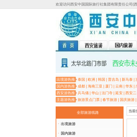
欢迎访问西安中国国际旅行社集团有限责任公司(
出境游热推
泰国
|
欧洲
|
韩国
|
普吉岛
|
新马泰
|
国内游热推
成都
|
海南三亚
|
厦门
|
云南
|
华东
|
西安游热推
兵马俑
|
华山
|
法门寺
|
延安
|
西安二
主题游热推
旅游景点门票
|
春节旅游
|
国庆旅游
当前
全部旅游线路
·
出境旅游
·
国内旅游