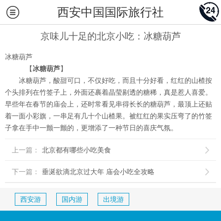
西安中国国际旅行社
京味儿十足的北京小吃：冰糖葫芦
冰糖葫芦
【
冰糖葫芦
】
冰糖葫芦，酸甜可口，不仅好吃，而且十分好看，红红的山楂按
个头排列在竹签子上，外面还裹着晶莹剔透的糖稀，真是惹人喜爱。
早些年在春节的庙会上，还时常看见串得长长的糖葫芦，最顶上还贴
着一面小彩旗，一串足有几十个山楂果。被红红的果实压弯了的竹签
子拿在手中一颤一颤的，更增添了一种节日的喜庆气氛。
上一篇：
北京都有哪些小吃美食

下一篇：
垂涎欲滴北京过大年 庙会小吃全攻略

西安游
国内游
出境游