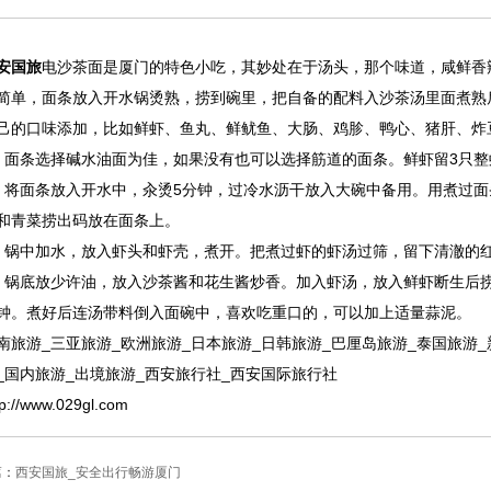
安国旅
电沙茶面是厦门的特色小吃，其妙处在于汤头，那个味道，咸鲜香
简单，面条放入开水锅烫熟，捞到碗里，把自备的配料入沙茶汤里面煮熟
己的口味添加，比如鲜虾、鱼丸、鲜鱿鱼、大肠、鸡胗、鸭心、猪肝、炸
、面条选择碱水油面为佳，如果没有也可以选择筋道的面条。鲜虾留3只
、将面条放入开水中，汆烫5分钟，过冷水沥干放入大碗中备用。用煮过
和青菜捞出码放在面条上。
、锅中加水，放入虾头和虾壳，煮开。把煮过虾的虾汤过筛，留下清澈的
、锅底放少许油，放入沙茶酱和花生酱炒香。加入虾汤，放入鲜虾断生后
钟。煮好后连汤带料倒入面碗中，喜欢吃重口的，可以加上适量蒜泥。
南旅游
_
三亚旅游
_
欧洲旅游
_
日本旅游
_
日韩旅游
_
巴厘岛旅游
_
泰国旅游
_
_
国内旅游
_
出境旅游
_
西安旅行社
_
西安国际旅行社
tp://www.029gl.com
篇：
西安国旅_安全出行畅游厦门