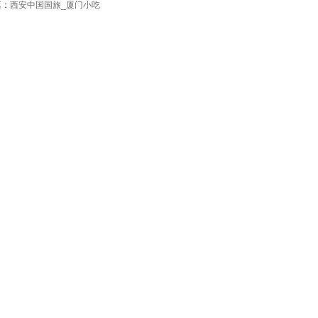
篇：
西安中国国旅_厦门小吃