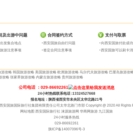
前及出游中问题
合同签约方式
支付与取票
出发集合地点
西安国旅自由行问题
向西安国旅付款成功
旅游注意事项
签定合同注意事项
西安国旅可以刷卡消
旅游攻略
韩国旅游攻略
美国旅游攻略
欧洲旅游攻略
马尔代夫旅游攻略
巴厘岛旅游攻
游攻略
张家界旅游攻略
内蒙古旅游攻略
贵州旅游攻略
公司电话 ：029-86692261
24小时热线联系电话 :13324527668
报名地址：陕西省西安市未央区太华北路21号
安国旅国际旅行社集团有限责任公司太华北路门市部 Copyright @ 2020 All Rights Re
网站地图
西安国际旅行社
涞源旅游网
华商网旅游
九江国旅
24小时服务热线
029-86692261
陕ICP备14007096号-3