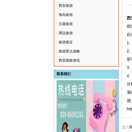
·
西安旅游
·
海岛旅游
西
·
主题旅游
很
·
周边旅游
自
·
旅游签证
1
2
·
旅游景点攻略
芽
·
西安国旅资讯
3
联系我们
4
分
海
游
ht
上一