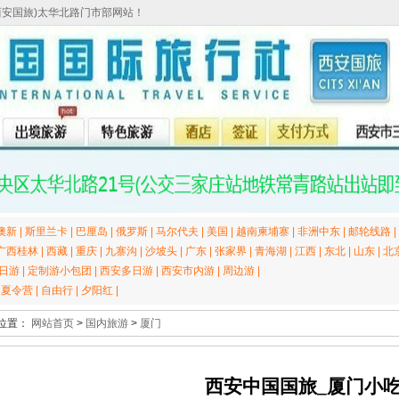
西安国旅)太华北路门市部网站！
澳新
|
斯里兰卡
|
巴厘岛
|
俄罗斯
|
马尔代夫
|
美国
|
越南柬埔寨
|
非洲中东
|
邮轮线路
|
广西桂林
|
西藏
|
重庆
|
九寨沟
|
沙坡头
|
广东
|
张家界
|
青海湖
|
江西
|
东北
|
山东
|
北
日游
|
定制游小包团
|
西安多日游
|
西安市内游
|
周边游
|
|
夏令营
|
自由行
|
夕阳红
|
位置：
网站首页
>
国内旅游
>
厦门
西安中国国旅_厦门小