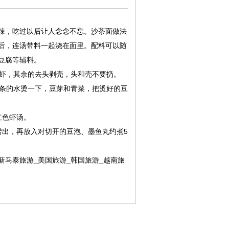
辣，吃过以后让人念念不忘。沙茶面做法
后，连汤带料一起浇在面里。配料可以随
豆腐等辅料。
整虾，其余的去头剥壳，头和壳不要扔。
面条的水烫一下，豆芽和青菜，把烫好的豆
红色虾汤。
捞出，再放入对切开的豆泡、墨鱼丸约煮5
新马泰旅游
_
美国旅游
_
韩国旅游
_
越南旅