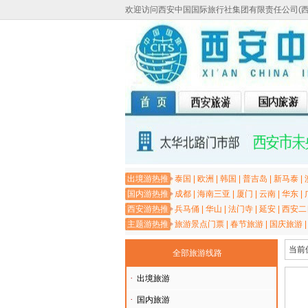
欢迎访问西安中国国际旅行社集团有限责任公司(
出境游热推
泰国
|
欧洲
|
韩国
|
普吉岛
|
新马泰
|
国内游热推
成都
|
海南三亚
|
厦门
|
云南
|
华东
|
西安游热推
兵马俑
|
华山
|
法门寺
|
延安
|
西安二
主题游热推
旅游景点门票
|
春节旅游
|
国庆旅游
当前
全部旅游线路
·
出境旅游
·
国内旅游