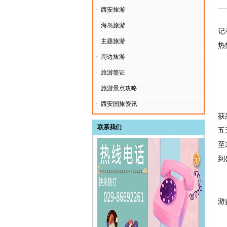
·
西安旅游
·
海岛旅游
记
·
主题旅游
热
·
周边旅游
·
旅游签证
“
·
旅游景点攻略
春
·
西安国旅资讯
获
联系我们
五
至
到
“
游