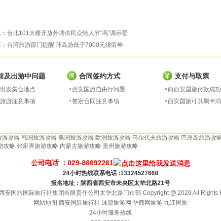
篇：
台北101大楼开放外墙供民众情人节“高”调示爱
篇：
台湾旅游部门提醒 环岛游低于7000元须留神
前及出游中问题
合同签约方式
支付与取票
出发集合地点
西安国旅自由行问题
向西安国旅付款成功
旅游注意事项
签定合同注意事项
西安国旅可以刷卡消
旅游攻略
韩国旅游攻略
美国旅游攻略
欧洲旅游攻略
马尔代夫旅游攻略
巴厘岛旅游攻
游攻略
张家界旅游攻略
内蒙古旅游攻略
贵州旅游攻略
公司电话 ：029-86692261
24小时热线联系电话 :13324527668
报名地址：陕西省西安市未央区太华北路21号
安国旅国际旅行社集团有限责任公司太华北路门市部 Copyright @ 2020 All Rights Re
网站地图
西安国际旅行社
涞源旅游网
华商网旅游
九江国旅
24小时服务热线