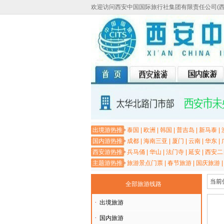
欢迎访问西安中国国际旅行社集团有限责任公司(
出境游热推
泰国
|
欧洲
|
韩国
|
普吉岛
|
新马泰
|
国内游热推
成都
|
海南三亚
|
厦门
|
云南
|
华东
|
西安游热推
兵马俑
|
华山
|
法门寺
|
延安
|
西安二
主题游热推
旅游景点门票
|
春节旅游
|
国庆旅游
当前
全部旅游线路
·
出境旅游
·
国内旅游