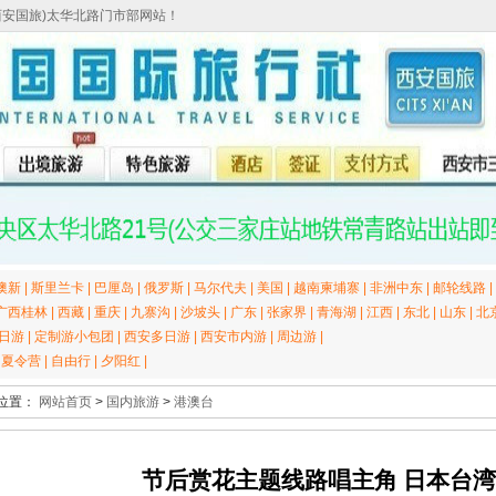
西安国旅)太华北路门市部网站！
澳新
|
斯里兰卡
|
巴厘岛
|
俄罗斯
|
马尔代夫
|
美国
|
越南柬埔寨
|
非洲中东
|
邮轮线路
|
广西桂林
|
西藏
|
重庆
|
九寨沟
|
沙坡头
|
广东
|
张家界
|
青海湖
|
江西
|
东北
|
山东
|
北
日游
|
定制游小包团
|
西安多日游
|
西安市内游
|
周边游
|
|
夏令营
|
自由行
|
夕阳红
|
位置：
网站首页
>
国内旅游
>
港澳台
节后赏花主题线路唱主角 日本台