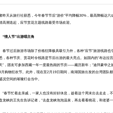
者昨天从旅行社获悉，今年春节节后“游价”平均降幅30%，最高降幅达
情高潮迭起，应节赏花主题线路最受市场欢迎。
情人节”出游唱主角
节过后旅游市场除了价格狂降极具吸引力外，各种“应节”旅游线路也
悉，各种节庆、赏花时令线路是节后出游的最大亮点。如国内的“布达拉
天”，团友可参加西藏一年一度最热闹的节庆——藏历新年；“迪拜豪华之
3月购物狂欢节。此外，现在至2月19日期间，南湖国旅出发的台湾团队都可
盛况空间的璀璨灯会当中。
春节忙着走亲戚，一家人也没有好好休息，趁着这个周末出去走走，不
盘龙峡的王先生告诉记者，“去盘龙峡泡泡温泉，再去看看桃花，和老婆一