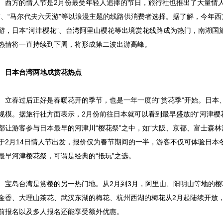
方的情人节是2月份最受年轻人追捧的节日，旅行社也推出了大量情人
”、“马尔代夫六天游”等以浪漫主题的线路供消费者选择。据了解，今年西
游，日本“河津樱花”、台湾阿里山樱花等出境赏花线路成为热门，南湖国
热情将一直持续到下周，将形成第二波出游高峰。
本台湾两地成赏花热点
春过后正好是春暖花开的季节，也是一年一度的“赏花季”开始。日本
规模。据旅行社方面表示，2月份前往日本就可以看到最早盛放的“河津樱
都让游客参与日本最早的河津川“樱花祭”之中，如“大阪、京都、富士森
于2月14日情人节出发，报价仅为春节期间的一半，游客不仅可体验日本
最早河津樱花祭，可谓是经典的“抵玩”之选。
岛台湾是赏樱的另一热门地。从2月到3月，阿里山、阳明山等地的樱
金香、大理山茶花、武汉东湖的梅花、杭州西湖的梅花从2月起陆续开放
前报名以及多人报名还能享受额外优惠。