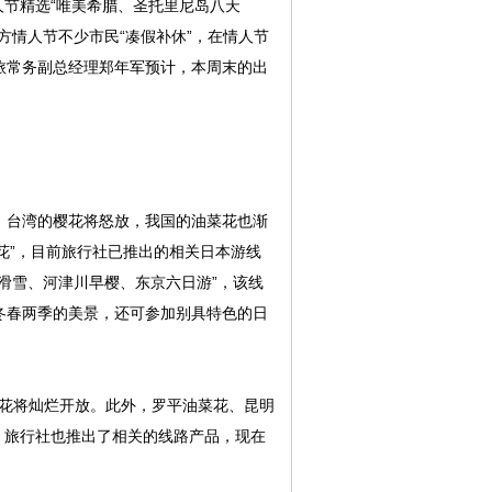
节精选“唯美希腊、圣托里尼岛八天
方情人节不少市民“凑假补休”，在情人节
旅常务副总经理郑年军预计，本周末的出
、台湾的樱花将怒放，我国的油菜花也渐
花”，目前旅行社已推出的相关日本游线
林滑雪、河津川早樱、东京六日游”，该线
冬春两季的美景，还可参加别具特色的日
花将灿烂开放。此外，罗平油菜花、昆明
，旅行社也推出了相关的线路产品，现在