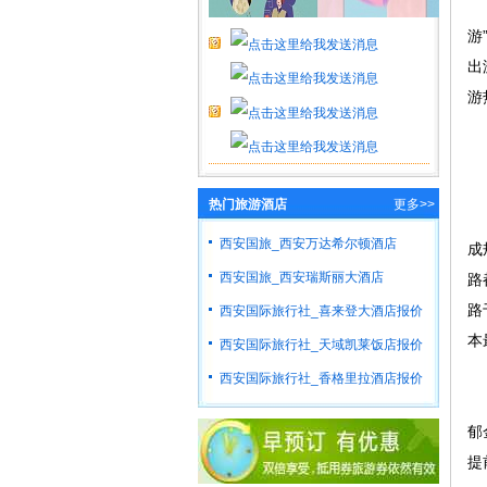
西
游
出
游
日
热门旅游酒店
更多>>
立
西安国旅_西安万达希尔顿酒店
成
西安国旅_西安瑞斯丽大酒店
路
路
西安国际旅行社_喜来登大酒店报价
本
西安国际旅行社_天域凯莱饭店报价
西安国际旅行社_香格里拉酒店报价
宝
郁
提