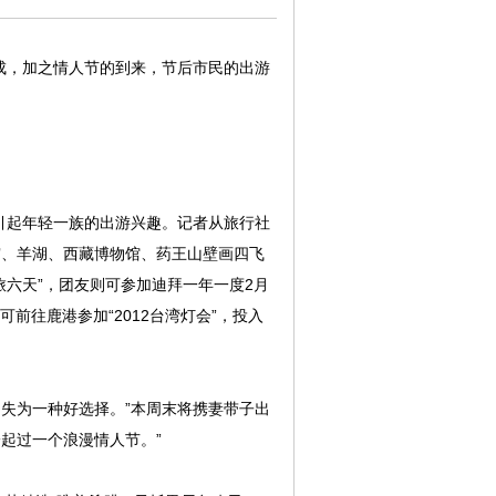
六成，加之情人节的到来，节后市民的出游
引起年轻一族的出游兴趣。记者从旅行社
宫、羊湖、西藏博物馆、药王山壁画四飞
旅六天”，团友则可参加迪拜一年一度2月
前往鹿港参加“2012台湾灯会”，投入
失为一种好选择。”本周末将携妻带子出
起过一个浪漫情人节。”