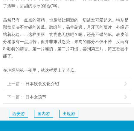
了酒味，甜甜的冰冰的很好喝。
虽然只有一点点的酒精，也足够让周遭的一切益发可爱起来。特别是
那盘坚决不肯碰的苦瓜。碧绿的，晶莹剔透，月牙形的薄片，外缘还
镶着花边……这样美丽，尝尝也无妨吧？嗯，还是不错的嘛。表皮部
分稍微有一点点苦，但并非难以忍受；果肉的部分不仅不苦，反而有
种独特的清香。第一片谨慎，第二片习惯，尝到第三片，简直欲罢不
能了。
在冲绳的第一夜里，就这样爱上了苦瓜。
上一篇：
日本饮食文化介绍

下一篇：
日本女孩节

西安游
国内游
出境游