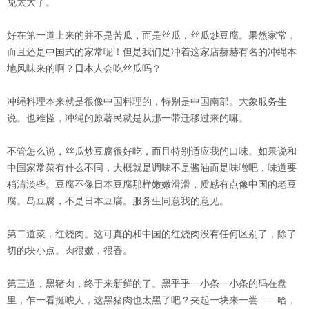
免太大了。
好在第一道上来的并不是苦瓜，而是丝瓜，丝瓜炒豆腐。果然家常，
而且还是
中国
式的家常呢！但是我们是冲着这家店赫赫有名的冲绳本
地风味来的啊？
日本
人会吃丝瓜吗？
冲绳料理本来就是很像中国料理的，特别是中国南部。大象服务生
说。也难怪，冲绳的原著民就是从那一带迁移过来的嘛。
不管怎么说，丝瓜炒豆腐很好吃，而且特别适应我的口味。如果说和
中国家常菜有什么不同，大概就是调味不是酱油而是味噌吧，味道要
稍清淡些。豆腐不像日本豆腐那样嫩嫩滑滑，质感有点像中国的老豆
腐。岛豆腐，不是日本豆腐。服务生同意我的意见。
第二道菜，红烧肉。这可真的和中国的红烧肉没有任何区别了，除了
切的块小点。肉很嫩，很香。
第三道，黑猪肉，终于来新鲜的了。黑乎乎一小条一小条的码在盘
里，乍一看挺唬人，这黑猪肉也太黑了吧？夹起一块来一尝……哈，