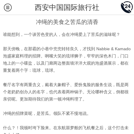
西安中国国际旅行社
冲绳的美食之苦瓜的清香
谁能想到，一个谈苦色变的人，会在冲绳爱上了苦瓜的滋味呢？
那天傍晚，在那霸的小巷中兜兜转转良久，才找到 Nabbie & Kamado
泡盛家庭料理的招牌。咧嘴大笑的琉球狮子，窄窄的深色木门，门口
地上的一小碟盐，以及门廊两边整面墙洋洋大观的泡盛酒展示，都在
重复着两个字：琉球，琉球。
餐厅名字有两重含义，戴着大象帽子、爱扮鬼脸的服务生说，既是两
个老奶奶创办人的名字，也代表着两种锅子。无论哪种含义，倒都很
亲切呢。更加期待我们的第一顿冲绳料理了。
冲绳的招牌菜呢，是苦瓜。领队不紧不慢地说。
什么？！我顿时垮下脸来。在东航噩梦般的飞机餐之后，这个打击未