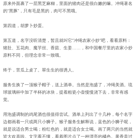
原来外面裹了一层黑芝麻糊，里面的猪肉还是很白嫩的嘛。冲绳著名
的“黑豚”，只有毛是黑的，肉可不黑哦。
第四道，胡萝卜炒蛋。
第五道，名字没听清楚，暂且就叫它“冲绳农家小炒”吧，看看原料：
猪肚、五花肉、魔芋丝、香菇、生姜……，和中国餐厅里的农家小炒
原料不同，但理念非常一致哦。
终于，苦瓜上桌了。翠生生的很诱人。
服务生换了一顶猴子帽子，送上酒单。当然是泡盛了，冲绳美酒。琉
球玻璃杯中加了半杯的冰块，提着粗瓷小壶慢慢浇下去，非常有感
觉。
用泡盛调制的鸡尾酒也很值得尝试。酒单上列出了十几种，每个名字
边都画着一只或两只小狮子。猴子服务生解释说，蓝色的小狮子呢，
就是说适合男士喝；粉红色的，就是适合女士喝。画了两只的当然就
皆大欢喜啦。文字看不懂，看着图片点了一种漂亮的橘色。果香盖过