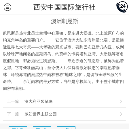
西安中国国际旅行社
澳洲凯恩斯
凯恩斯是热带北昆士兰州中心重镇，是东进大堡礁、北上荒原广布的
约克角半岛的重要门户。 它位于澳洲大陆东海岸最北端，是最接
近世界七大奇景――大堡礁的观光城市。要到巴布亚新几内亚，或到
以珍珠产地闻名的星期四岛、约克岬的卡宾塔利亚湾、大堡礁等著名
度假胜地，都必须经过凯恩斯。 靠近赤道的凯恩斯，被称为热带
之都。它背倚壮丽高山，至今仍大片保持着原始状态的潮湿热带雨
林，环绕赤道的潮湿热带雨林被称“地球之肺”，是调节全球气候的生
命带。 亲近雨林的最好方式，当然是穿梭其间。由于整个城市四
周密布着郁...
上一篇：
澳大利亚袋鼠岛

下一篇：
梦幻世界主题公园
