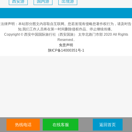
西安游
国内游
出境游
法律声明：本站部分图文内容取自互联网。您若发现有侵略您著作权行为，请及时告
知,我们工作人员将在第一时间删除侵权作品、停止继续传播。
Copyright © 西安中国国际旅行社（西安国旅） 太华北路门市部 2020 All Rights
Reserved..
免责声明
陕ICP备14000351号-1
热线电话
在线客服
返回首页