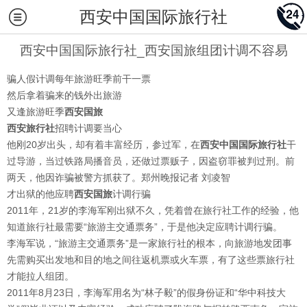
西安中国国际旅行社
西安中国国际旅行社_西安国旅组团计调不容易
骗人假计调每年旅游旺季前干一票
然后拿着骗来的钱外出旅游
又逢旅游旺季
西安国旅
西安旅行社
招聘计调要当心
他刚20岁出头，却有着丰富经历，参过军，在
西安中国国际旅行社
干
过导游，当过铁路局播音员，还做过票贩子，因盗窃罪被判过刑。前
两天，他因诈骗被警方抓获了。郑州晚报记者 刘凌智
才出狱的他应聘
西安国旅
计调行骗
2011年，21岁的李海军刚出狱不久，凭着曾在旅行社工作的经验，他
知道旅行社最需要“旅游主交通票务”，于是他决定应聘计调行骗。
李海军说，“旅游主交通票务”是一家旅行社的根本，向旅游地发团事
先需购买出发地和目的地之间往返机票或火车票，有了这些票旅行社
才能拉人组团。
2011年8月23日，李海军用名为“林子毅”的假身份证和“华中科技大