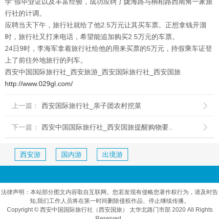
学”假毕业证以及丰富经验，成功应聘了陇海路与桐柏路西南角一家旅
行社的计调。
应聘当天下午，旅行社就给了他2.5万元让其买车票。正想拿钱开溜
时，旅行社又打来电话，希望能追加购买2.5万元的车票。
24日9时，李海军拿着旅行社给他的用来买票的5万元，持假乘车证登
上了前往外地旅行的列车。
西安中国国际旅行社_西安旅游_西安国际旅行社_西安国旅
http://www.029gl.com/
上一篇：
西安国际旅行社_亲子团农村挖菜

下一篇：
西安中国国际旅行社_西安国旅提醒购物要..

西安游
国内游
出境游
法律声明：本站部分图文内容取自互联网。您若发现有侵略您著作权行为，请及时告
知,我们工作人员将在第一时间删除侵权作品、停止继续传播。
Copyright © 西安中国国际旅行社（西安国旅） 太华北路门市部 2020 All Rights
Reserved..