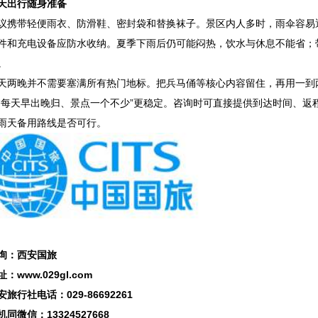
天出行随身准备
议携带轻便雨衣、防滑鞋、密封袋和替换袜子。景区内人多时，雨伞容易
件和充电设备应防水收纳。夏季下雨后仍可能闷热，饮水与休息不能省；
。
天两晚并不需要塞满所有热门地标。把兵马俑等核心内容留住，再用一到
“每天早出晚归、景点一个不少”更稳定。咨询时可直接提供到达时间、返
雨天备用路线是否可行。
询：西安国旅
址：www.029gl.com
安旅行社电话：029-86692261
机同微信：13324527668