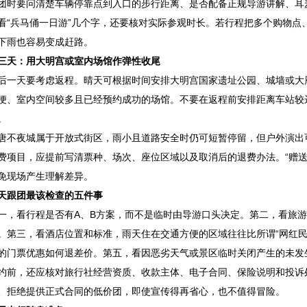
团时要问清楚车辆停靠点到入口的步行距离、是否配备正规导游讲解、耳
看“兵马俑一日游”几个字，还要核对实际参观时长。若行程把多个购物点
下雨也容易变成赶路。
三天：用大明宫或室内场馆作弹性收尾
后一天要考虑返程。晴天可根据时间安排大明宫国家遗址公园、城墙或大
便、室内空间较多且已经预约成功的场馆。不要在返程前安排距离车站较
。
唐不夜城属于开放式街区，雨小且道路安全时仍可短暂停留，但户外演出
费项目，应提前写清票种、场次、座位区域以及取消后的退费办法。“赠送
免现场产生理解差异。
天跟团最该检查的五件事
一，看行程是否有A、B方案，而不是临时由导游口头决定。第二，看旅
。第三，看酒店位置和标准，雨天住在交通方便的区域往往比所谓“网红民
的门票优惠如何退差价。第五，看因恶劣天气或景区临时关闭产生的未发
约前，还应核对旅行社经营资质、收款主体、电子合同、保险说明和投诉
、拒绝提供正式合同的低价团，即使宣传得再省心，也不值得冒险。