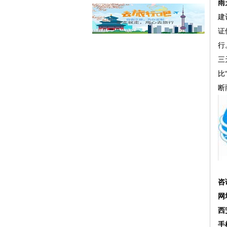
雨
建
证
行
三
比
断
咨
网
西
手