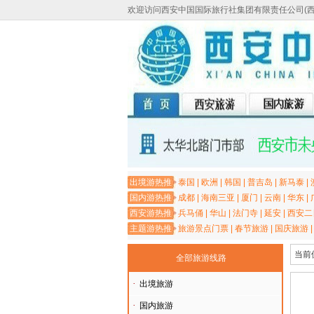
欢迎访问西安中国国际旅行社集团有限责任公司(
出境游热推
泰国
|
欧洲
|
韩国
|
普吉岛
|
新马泰
|
国内游热推
成都
|
海南三亚
|
厦门
|
云南
|
华东
|
西安游热推
兵马俑
|
华山
|
法门寺
|
延安
|
西安二
主题游热推
旅游景点门票
|
春节旅游
|
国庆旅游
当前
全部旅游线路
·
出境旅游
·
国内旅游