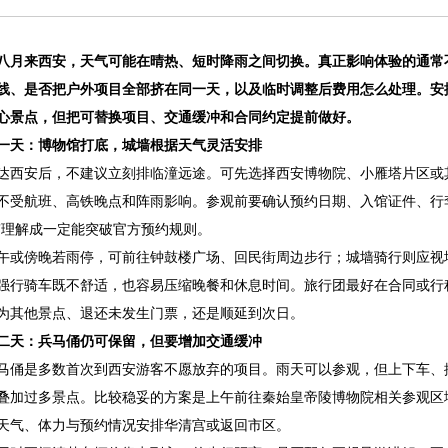
八月来西安，天气可能在晴热、短时降雨之间切换。真正影响体验的通常
线、是否把户外项目全部挤在同一天，以及临时调整后费用怎么处理。安
心景点，但把可替换项目、交通缓冲和合同约定提前做好。
一天：博物馆打底，城墙根据天气灵活安排
达西安后，不建议立刻排临潼远途。可先选择西安博物院、小雁塔片区或
不受航班、高铁晚点和阵雨影响。参观前要确认预约日期、入馆证件、行
”理解成一定能突破官方预约规则。
午或傍晚若雨停，可前往钟鼓楼广场、回民街周边步行；城墙骑行则应视
强行骑车既不舒适，也容易压缩晚餐和休息时间。旅行团最好在合同或行
为其他景点、退还未发生门票，还是顺延到次日。
二天：兵马俑仍可保留，但要增加交通缓冲
马俑是多数首次到西安游客不愿放弃的项目。雨天可以参观，但上下车、
叠加过多景点。比较稳妥的方案是上午前往秦始皇帝陵博物院相关参观区
天气、体力与预约情况安排华清宫或返回市区。