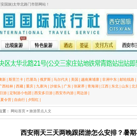
西安国旅)太华北路门市部网站！
澳新
|
斯里兰卡
|
巴厘岛
|
俄罗斯
|
马尔代夫
|
美国
|
越南柬埔寨
|
非洲中东
|
邮轮线路
|
广西桂林
|
西藏
|
重庆
|
九寨沟
|
沙坡头
|
广东
|
张家界
|
青海湖
|
江西
|
东北
|
山东
|
北
日游
|
定制游小包团
|
西安多日游
|
西安市内游
|
周边游
|
|
夏令营
|
自由行
|
夕阳红
|
位置：
网站首页
>
旅游景点人文
西安雨天三天两晚跟团游怎么安排？暑期