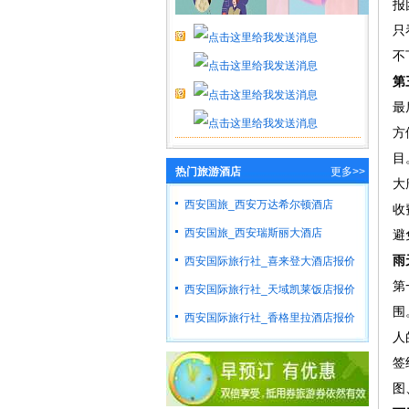
报
只
不
第
最
方
目
热门旅游酒店
更多>>
大
西安国旅_西安万达希尔顿酒店
收
西安国旅_西安瑞斯丽大酒店
避
雨
西安国际旅行社_喜来登大酒店报价
第
西安国际旅行社_天域凯莱饭店报价
围
西安国际旅行社_香格里拉酒店报价
人
签
图