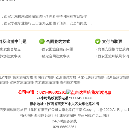
篇：
西安北站接站跟团游靠谱吗？先看等待时间和首日安排
篇：
西安学生毕业旅行三日游怎么报团？预算、安全与路线一..
前及出游中问题
合同签约方式
支付与取票
出发集合地点
西安国旅自由行问题
向西安国旅付款成功
旅游注意事项
签定合同注意事项
西安国旅可以刷卡消
旅游攻略
韩国旅游攻略
美国旅游攻略
欧洲旅游攻略
马尔代夫旅游攻略
巴厘岛旅游攻
游攻略
张家界旅游攻略
内蒙古旅游攻略
贵州旅游攻略
公司电话 ：029-86692261
24小时热线联系电话 :13324527668
报名地址：陕西省西安市未央区太华北路21号
安国旅国际旅行社集团有限责任公司太华北路门市部 Copyright @ 2020 All Rights Re
网站地图
西安国际旅行社
涞源旅游网
华商网旅游
九江国旅
24小时服务热线
029-86692261