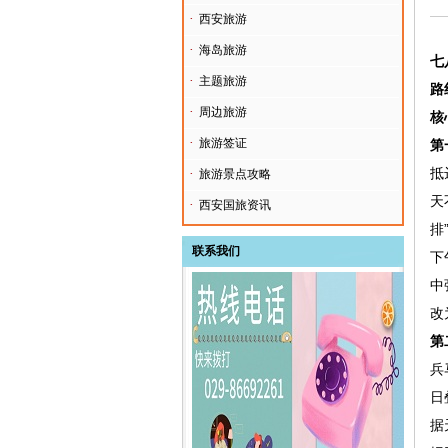
·
西安旅游
·
海岛旅游
七
·
主题旅游
路
·
周边旅游
核
·
旅游签证
第
抵
·
旅游景点攻略
天
·
西安国旅资讯
排
联系我们
下
中
改
第
兵
日
据