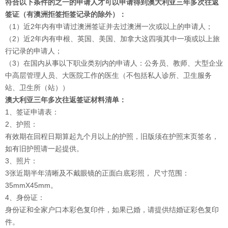
符合以下条件的之一的申请人才可以申请得到澳大利亚三年多次往返
签证（有澳洲拒签拒签记录的除外）：
（1）近2年内有申请过澳洲签证并去过澳洲一次或以上的申请人；
（2）近2年内有申根、英国、美国、加拿大这四项其中一项或以上旅
行记录的申请人；
（3）在国内从事以下职业类别内的申请人：公务员、教师、大型企业
中高层管理人员、大医院工作的医生（不包括私人诊所、卫生服务
站、卫生所（站））
澳大利亚三年多次往返签证材料清单：
1、签证申请表：
2、护照：
有效期在回程日期算起九个月以上的护照，旧版须在护照末页签名，
如有旧护照请一起提供。
3、照片：
3张近期半年清晰及不戴眼镜的正面白底彩照， 尺寸范围：
35mmX45mm。
4、身份证：
身份证和全家户口本彩色复印件，如果已婚，请提供结婚证彩色复印
件。