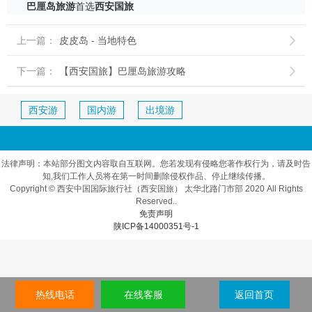
巴厘岛旅游
首选
西安国旅
上一篇：
皮皮岛 - 当地特色

下一篇：
【西安国旅】巴厘岛旅游攻略

西安游
国内游
出境游
法律声明：本站部分图文内容取自互联网。您若发现有侵略您著作权行为，请及时告
知,我们工作人员将在第一时间删除侵权作品、停止继续传播。
Copyright © 西安中国国际旅行社（西安国旅） 太华北路门市部 2020 All Rights
Reserved..
免责声明
陕ICP备14000351号-1
热线电话
在线客服
返回首页