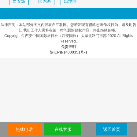
西安游
国内游
出境游
法律声明：本站部分图文内容取自互联网。您若发现有侵略您著作权行为，请及时告
知,我们工作人员将在第一时间删除侵权作品、停止继续传播。
Copyright © 西安中国国际旅行社（西安国旅） 太华北路门市部 2020 All Rights
Reserved..
免责声明
陕ICP备14000351号-1
热线电话
在线客服
返回首页