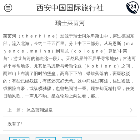
西安中国国际旅行社
瑞士莱茵河
莱茵河（ｔｈｅｒｈｉｎｅ）发源于瑞士阿尔卑斯山中，穿过德国东
部，流入北海，长约二千五百里。分上中下三部分。从马恩斯（ｍａ
ｙｅｎｃｅ，ｍａｉｎｓ）到哥龙（ｃｏｌｏｇｎｅ）算是“中莱
茵”；游莱茵河的都走这一段儿。天然风景并不异乎寻常地好；古迹可
异乎寻常地多。尤其是马恩斯与考勃伦兹（ｋｏｂｌｅｎｚ）之间，
两岸山上布满了旧时的堡垒，高高下下的，错错落落的，斑斑驳驳
的：有些已经残破，有些还完好无恙。这中间住过英雄，住过盗贼，
或据险自豪，或纵横驰骤，也曾热闹过一番。现在却无精打采，任凭
日晒风吹，一声儿不响。坐在轮船上两边看，那...
上一篇：
冰岛蓝湖温泉

没有了!