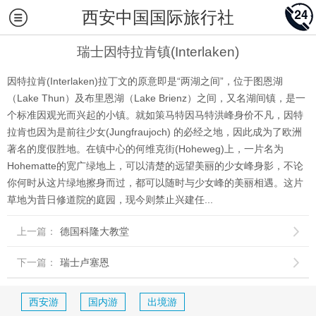
西安中国国际旅行社
瑞士因特拉肯镇(Interlaken)
因特拉肯(Interlaken)拉丁文的原意即是“两湖之间”，位于图恩湖
（Lake Thun）及布里恩湖（Lake Brienz）之间，又名湖间镇，是一
个标准因观光而兴起的小镇。就如策马特因马特洪峰身价不凡，因特
拉肯也因为是前往少女(Jungfraujoch) 的必经之地，因此成为了欧洲
著名的度假胜地。在镇中心的何维克街(Hoheweg)上，一片名为
Hohematte的宽广绿地上，可以清楚的远望美丽的少女峰身影，不论
你何时从这片绿地擦身而过，都可以随时与少女峰的美丽相遇。这片
草地为昔日修道院的庭园，现今则禁止兴建任...
上一篇：
德国科隆大教堂

下一篇：
瑞士卢塞恩

西安游
国内游
出境游