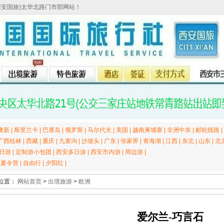
西安国旅)太华北路门市部网站！
澳新
|
斯里兰卡
|
巴厘岛
|
俄罗斯
|
马尔代夫
|
美国
|
越南柬埔寨
|
非洲中东
|
邮轮线路
|
广西桂林
|
西藏
|
重庆
|
九寨沟
|
沙坡头
|
广东
|
张家界
|
青海湖
|
江西
|
东北
|
山东
|
北
日游
|
定制游小包团
|
西安多日游
|
西安市内游
|
周边游
|
|
夏令营
|
自由行
|
夕阳红
|
位置：
网站首页
>
出境旅游
>
欧洲
爱尔兰-巧言石