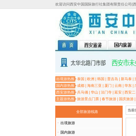
欢迎访问西安中国国际旅行社集团有限责任公司(
出境游热推
泰国
|
欧洲
|
韩国
|
普吉岛
|
新马泰
|
国内游热推
成都
|
海南三亚
|
厦门
|
云南
|
华东
|
西安游热推
兵马俑
|
华山
|
法门寺
|
延安
|
西安二
主题游热推
旅游景点门票
|
春节旅游
|
国庆旅游
当前
全部旅游线路
·
出境旅游
·
国内旅游