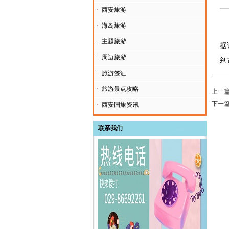
·
西安旅游
·
海岛旅游
·
主题旅游
据
·
周边旅游
到
·
旅游签证
·
旅游景点攻略
上一
下一
·
西安国旅资讯
联系我们