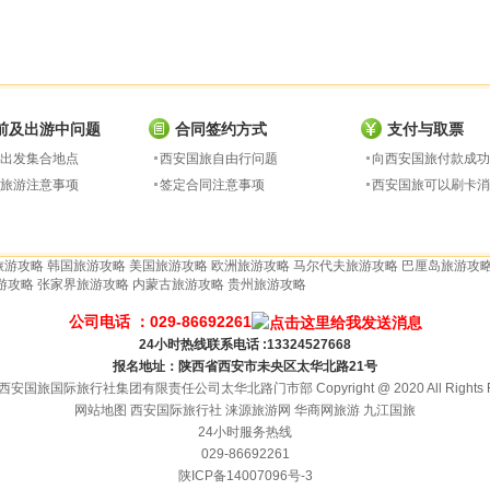
前及出游中问题
合同签约方式
支付与取票
出发集合地点
西安国旅自由行问题
向西安国旅付款成功
旅游注意事项
签定合同注意事项
西安国旅可以刷卡消
旅游攻略
韩国旅游攻略
美国旅游攻略
欧洲旅游攻略
马尔代夫旅游攻略
巴厘岛旅游攻
游攻略
张家界旅游攻略
内蒙古旅游攻略
贵州旅游攻略
公司电话 ：029-86692261
24小时热线联系电话 :13324527668
报名地址：陕西省西安市未央区太华北路21号
安国旅国际旅行社集团有限责任公司太华北路门市部 Copyright @ 2020 All Rights Re
网站地图
西安国际旅行社
涞源旅游网
华商网旅游
九江国旅
24小时服务热线
029-86692261
陕ICP备14007096号-3