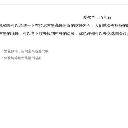
爱尔兰，巧言石
说如果可以亲吻一下布拉尼古堡高峰附近的这块岩石，人们就会有很好的
古堡的顶峰，可以弯下腰去摸到栏杆的边缘，你也许都可以去竞选国会议
篇：
繁花似锦，自驾宝马游遍北欧
篇：
体验纯粹瑞士风情 瑞吉山