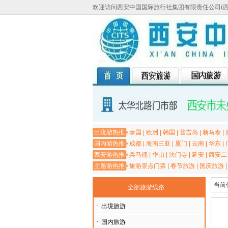
欢迎访问西安中国国际旅行社集团有限责任公司(
出境游热推
泰国
|
欧洲
|
韩国
|
普吉岛
|
新马泰
|
国内游热推
成都
|
海南三亚
|
厦门
|
云南
|
华东
|
西安游热推
兵马俑
|
华山
|
法门寺
|
延安
|
西安二
主题游热推
旅游景点门票
|
春节旅游
|
国庆旅游
当前
全部旅游线路
·
出境旅游
·
国内旅游