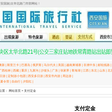
西安国旅)太华北路门市部网站！
澳新
|
斯里兰卡
|
巴厘岛
|
俄罗斯
|
马尔代夫
|
美国
|
越南柬埔寨
|
非洲中东
|
邮轮线路
|
广西桂林
|
西藏
|
重庆
|
九寨沟
|
沙坡头
|
广东
|
张家界
|
青海湖
|
江西
|
东北
|
山东
|
北
日游
|
定制游小包团
|
西安多日游
|
西安市内游
|
周边游
|
|
夏令营
|
自由行
|
夕阳红
|
位置：
网站首页
>
支付定金
支付定金