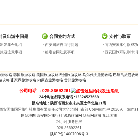
前及出游中问题
合同签约方式
支付与取票
出发集合地点
西安国旅自由行问题
向西安国旅付款成功
旅游注意事项
签定合同注意事项
西安国旅可以刷卡消
旅游攻略
韩国旅游攻略
美国旅游攻略
欧洲旅游攻略
马尔代夫旅游攻略
巴厘岛旅游攻
游攻略
张家界旅游攻略
内蒙古旅游攻略
贵州旅游攻略
公司电话 ：029-86692261
24小时热线联系电话 :13324527668
报名地址：陕西省西安市未央区太华北路21号
安国旅国际旅行社集团有限责任公司太华北路门市部 Copyright @ 2020 All Rights Re
网站地图
西安国际旅行社
涞源旅游网
华商网旅游
九江国旅
24小时服务热线
029-86692261
陕ICP备14007096号-3