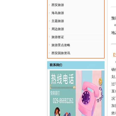
·
西安旅游
·
海岛旅游
预
·
主题旅游
中
·
周边旅游
地
·
旅游签证
·
旅游景点攻略
·
西安国旅资讯
【
联系我们
确
划
过
某
况
加
效