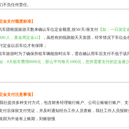
们不负任何责任。
定金支付额度标准】
.汽车团根据旅游天数来确认车位定金额度,按50/天/座支付
【如：一日游定金
300/人，黄金周定金x2】
，虽然有的线路能天天发团，经常情况下车位会
付定金以后车位才有保障；
.租车旅游时为了确保所租车辆能按时出车，需在确认用车后支付不低于该
如：8天租车费用8000元，那么平均每天1000元，您所需要支付的定金最少1
定金支付注意事项】
我社提供多种支付方式，包含财务经理银行账户、公司公账银行账户、支
支付后保留支付凭证，并及时通知经办工作人员查账，我社工作人员报财
账因为中途有上账期，到账较慢.