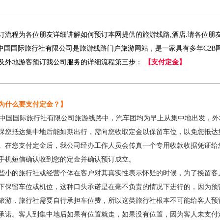
订流程为各位朋友详细讲解如何预订本网提供的旅游线路,酒店.请各位朋
国国际旅行社有限公司是旅游线路门户旅游网站，是一家具有多年C2B
及外地游客预订我公司服务的详细流程第三步：
【支付定金】
为什么要支付定金？】
中国国际旅行社有限公司旅游线路中，汽车团均为早上从集中地出发，外
保您抵达集中地后能如期出行，需向您收取定金以保留车位，以免您抵达
。在您支付定金后，我公司经办工作人员会传真一个专用收款收据凭证给
手机短信确认收到您的定金并确认预订成立。
些小的旅行社或经营个体在客户对其真实性表示怀疑的时候，为了挽留客
下保留车位或机位，这种口头承诺是在
毫不负责的情况下进行的，因为预
旅游，旅行社需要自行承担车位费
，所以这类旅行社根本不可能给客人预
承诺。客人到集中地后如果有位置就走，如果没有位置，因为客人未支付