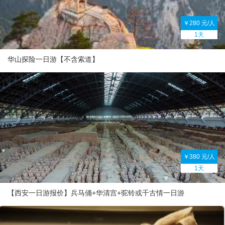
￥280 元/人
1天
华山探险一日游【不含索道】
￥380 元/人
1天
【西安一日游报价】兵马俑+华清宫+驼铃或千古情一日游