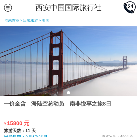
西安中国国际旅行社
网站首页
>
出境旅游
>
美国
一价全含—海陆空总动员—南非悦享之旅8日
15800 元
￥
旅游天数：11 天
浏览次数：4904 次