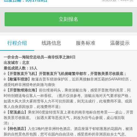
出发日期：3月17/26日
立刻报名
行程介绍
线路信息
服务标准
温馨提示
一价全含
—
海陆空总动员
—
南非
悦享
之旅
8日
出发城市：北京
最低成团人数：
15人
è
【开普敦直升飞机】开普敦直升飞机俯瞰繁华都市，开普敦美景尽收眼底；
è
【敞篷车猎游】
敞篷吉普车猎游保护区，近距离接触非洲五霸的
SAFARI经历，
感受纯粹非洲猎奇的刺激与痛快
è
【开普敦维港出海】
前往维港码头，乘坐游艇出海，感受开普敦湾的美景，同
时特别赠送每位客人一杯香槟。（图片仅供参考。游艇出海对天气要求较严格，
如遇大风大浪大雾雨雪等人力不可抗拒因素，则无法成行，此项费用不退。或因
客人自身原因放弃，此项费用不退）
è
【登顶桌山】
乘坐
360度旋转缆车直上著名的南非地标自然奇景——桌山，开普
敦美景尽收眼底。
（如遇大雾等恶劣天气，则改为信号山参观，桌山项目取
消）；
è
【特色酒店】
入住
1晚约堡非洲特色酒店。酒店座落于郁郁葱葱的花园内，被清
新的自然景色所包围，您可在园内自由活动，感受质朴的非洲原始乡土气息。