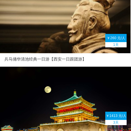
￥260 元/人
1天
兵马俑华清池经典一日游【西安一日跟团游】
￥1413 元/人
3天