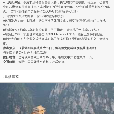
è
【美食体验】
享用非洲特色百兽宴大餐，挑战您的味蕾极限。落座后，会有专
业的非洲烤肉师傅穿插奉上非洲特有的野生动物烤肉，让您的味蕾得到充分的享
受。（实际安排的肉类品种按当天餐厅的供货品种为准）
开普敦西式原只龙虾餐，鸵鸟肉炒盘穿插安排
è
休闲娱乐：前往太阳城，感受南非的休闲文化，感受
“地震桥”塌陷的“山崩地
裂”！
è
静谧酒乡：游南非著名葡萄酒园（不可指定）
,赠送品尝各式南非美酒；
è
感受世界杯：车观世界杯主会场
GREEN POINT球场，感受世界杯的激情。
è
亲近大自然：去企鹅岛观赏南非企鹅的憨态可掬；乘游船靠进海豹岛，亲近海
豹。
参考酒店：（若遇到展会或重大节日，将调整为同等级别的其他酒店）
当地四星酒店
+ 特色乡村酒店1晚
团队餐食：
全程享用西式自助早餐，午、晚餐为中式团餐六菜一汤。
交通航班：
选配中国国际航空班机
，
舒适便捷。
猜您喜欢