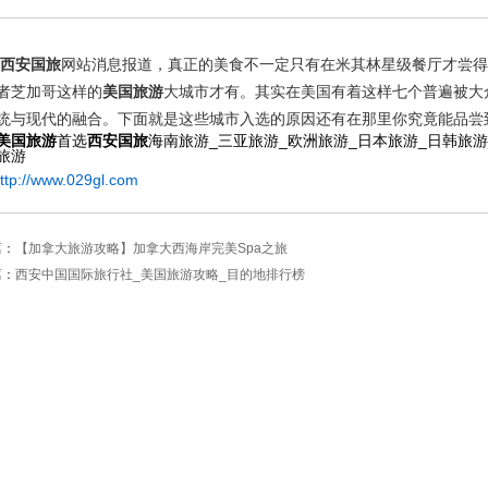
西安国旅
网站消息报道，真正的美食不一定只有在米其林星级餐厅才尝得
者芝加哥这样的
美国旅游
大城市才有。其实在美国有着这样七个普遍被大
统与现代的融合。下面就是这些城市入选的原因还有在那里你究竟能品尝
美国旅游
首选
西安国旅
海南旅游
_
三亚旅游
_
欧洲旅游
_
日本旅游
_
日韩旅游
旅游
ttp://www.029gl.com
篇：
【加拿大旅游攻略】加拿大西海岸完美Spa之旅
篇：
西安中国国际旅行社_美国旅游攻略_目的地排行榜