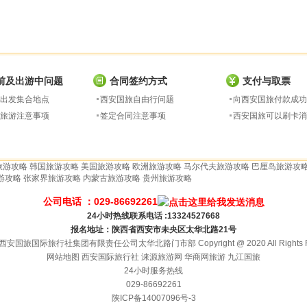
前及出游中问题
合同签约方式
支付与取票
出发集合地点
西安国旅自由行问题
向西安国旅付款成功
旅游注意事项
签定合同注意事项
西安国旅可以刷卡消
旅游攻略
韩国旅游攻略
美国旅游攻略
欧洲旅游攻略
马尔代夫旅游攻略
巴厘岛旅游攻
游攻略
张家界旅游攻略
内蒙古旅游攻略
贵州旅游攻略
公司电话 ：029-86692261
24小时热线联系电话 :13324527668
报名地址：陕西省西安市未央区太华北路21号
安国旅国际旅行社集团有限责任公司太华北路门市部 Copyright @ 2020 All Rights Re
网站地图
西安国际旅行社
涞源旅游网
华商网旅游
九江国旅
24小时服务热线
029-86692261
陕ICP备14007096号-3