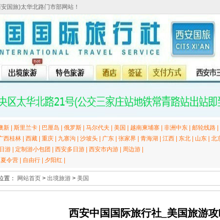
西安国旅)太华北路门市部网站！
澳新
|
斯里兰卡
|
巴厘岛
|
俄罗斯
|
马尔代夫
|
美国
|
越南柬埔寨
|
非洲中东
|
邮轮线路
|
广西桂林
|
西藏
|
重庆
|
九寨沟
|
沙坡头
|
广东
|
张家界
|
青海湖
|
江西
|
东北
|
山东
|
北
日游
|
定制游小包团
|
西安多日游
|
西安市内游
|
周边游
|
|
夏令营
|
自由行
|
夕阳红
|
位置：
网站首页
>
出境旅游
>
美国
西安中国国际旅行社_美国旅游攻