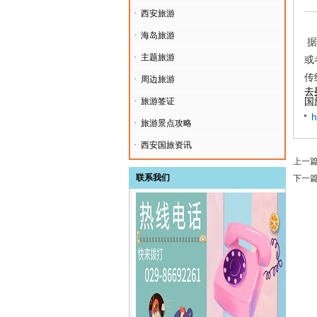
·
西安旅游
·
海岛旅游
据
·
主题旅游
或
传
·
周边旅游
去
·
国
旅游签证
h
·
旅游景点攻略
·
西安国旅资讯
上一
联系我们
下一