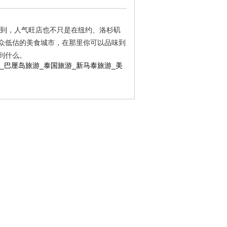
到，人气旺店也不只是在纽约、洛杉矶
众低估的美食城市，在那里你可以品味到
到什么。
_
巴厘岛旅游
_
泰国旅游
_
新马泰旅游
_
美