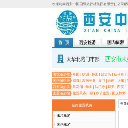
欢迎访问西安中国国际旅行社集团有限责任公司(
出境游热推
泰国
|
欧洲
|
韩国
|
普吉岛
|
新马泰
|
国内游热推
成都
|
海南三亚
|
厦门
|
云南
|
华东
|
西安游热推
兵马俑
|
华山
|
法门寺
|
延安
|
西安二
主题游热推
旅游景点门票
|
春节旅游
|
国庆旅游
当前
全部旅游线路
·
出境旅游
·
国内旅游