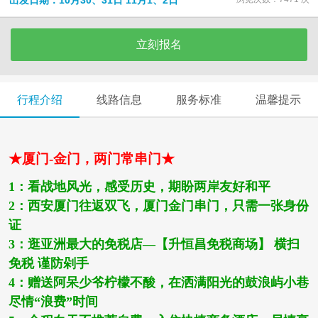
出发日期：10月30、31日 11月1、2日
立刻报名
行程介绍
线路信息
服务标准
温馨提示
★厦门
-
金门，两门常串门★
1
：看战地风光，感受历史，期盼两岸友好和平
2
：西安厦门往返双飞，厦门金门串门，只需一张身份
证
3
：
逛
亚洲最大的免税店
—
【升恒昌免税商场】
横扫
免税 谨防剁手
4
：
赠送阿呆少爷柠檬不酸，
在洒满阳光的鼓浪屿小巷
尽情
“
浪费
”
时间