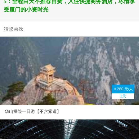
5
：
全程白天不推荐自费，入住快捷商务酒店，尽情享
受厦门的小资时光
猜您喜欢
￥280 元/人
1天
华山探险一日游【不含索道】