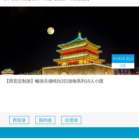
￥1413 元/人
3天
【西安定制游】畅游兵俑纯玩3日游御系列10人小团
西安游
国内游
出境游