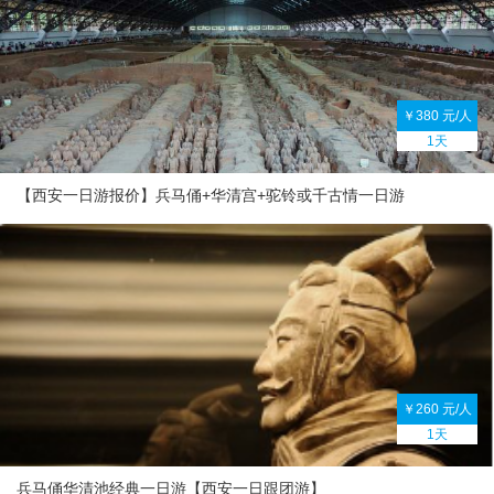
￥380 元/人
1天
【西安一日游报价】兵马俑+华清宫+驼铃或千古情一日游
￥260 元/人
1天
兵马俑华清池经典一日游【西安一日跟团游】