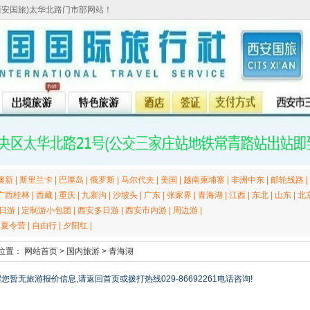
西安国旅)太华北路门市部网站！
澳新
|
斯里兰卡
|
巴厘岛
|
俄罗斯
|
马尔代夫
|
美国
|
越南柬埔寨
|
非洲中东
|
邮轮线路
|
广西桂林
|
西藏
|
重庆
|
九寨沟
|
沙坡头
|
广东
|
张家界
|
青海湖
|
江西
|
东北
|
山东
|
北
日游
|
定制游小包团
|
西安多日游
|
西安市内游
|
周边游
|
|
夏令营
|
自由行
|
夕阳红
|
位置：
网站首页
>
国内旅游
>
青海湖
您暂无旅游报价信息,请返回首页或拨打热线029-86692261电话咨询!