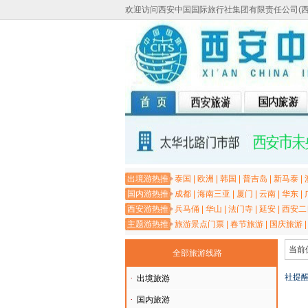
欢迎访问西安中国国际旅行社集团有限责任公司(
出境游热推
泰国
|
欧洲
|
韩国
|
普吉岛
|
新马泰
|
国内游热推
成都
|
海南三亚
|
厦门
|
云南
|
华东
|
西安游热推
兵马俑
|
华山
|
法门寺
|
延安
|
西安二
主题游热推
旅游景点门票
|
春节旅游
|
国庆旅游
当前
全部旅游线路
社提醒
·
出境旅游
·
国内旅游