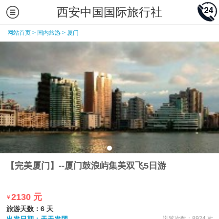
西安中国国际旅行社
网站首页
>
国内旅游
>
厦门
【完美厦门】--厦门鼓浪屿集美双飞5日游
2130 元
￥
旅游天数：6 天
浏览次数：8924 次