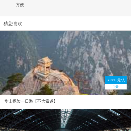
方便，
猜您喜欢
￥280 元/人
1天
华山探险一日游【不含索道】