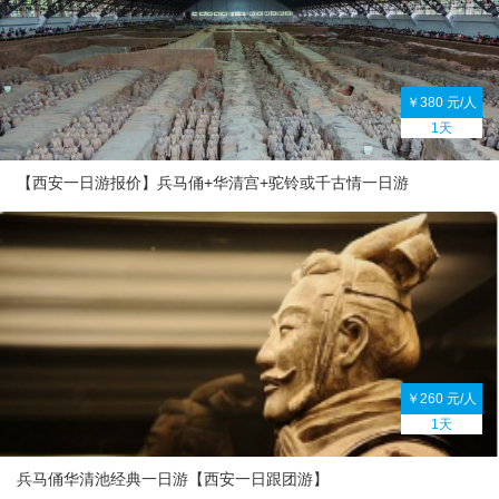
￥380 元/人
1天
【西安一日游报价】兵马俑+华清宫+驼铃或千古情一日游
￥260 元/人
1天
兵马俑华清池经典一日游【西安一日跟团游】