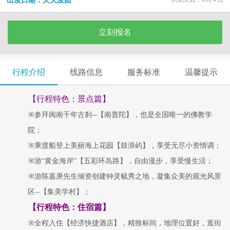
出发日期：天天发团
立刻报名
行程介绍
线路信息
服务标准
温馨提示
【行程特色：景点篇】
※
参拜闽南千年古刹
--
【南普陀】，也是全国唯一的佛教学
院；
※
乘渡船登上美丽海上花园【鼓浪屿】，享受无尽小资情调；
※
游
“黄金海岸”【五彩环岛路】，自由漫步，享受慢生活；
※
游陈嘉庚先生倾资创建钟灵毓秀之地，凝集众美的观光风景
区
--
【集美学村】；
【行程特色：住宿篇】
※
全程入住【经济快捷酒店】，精致标间，地理位置好，逛街