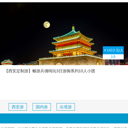
￥1413 元/人
3天
【西安定制游】畅游兵俑纯玩3日游御系列10人小团
西安游
国内游
出境游